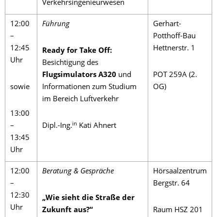
Verkehrsingenieurwesen
12:00
Führung
Gerhart-
–
Potthoff-Bau
12:45
Hettnerstr. 1
Ready for Take Off:
Uhr
Besichtigung des
Flugsimulators A320
und
POT 259A (2.
sowie
Informationen zum Studium
OG)
im Bereich Luftverkehr
13:00
in
–
Dipl.-Ing.
Kati Ahnert
13:45
Uhr
12:00
Beratung & Gespräche
Hörsaalzentrum
–
Bergstr. 64
12:30
„Wie sieht die Straße der
Uhr
Zukunft aus?“
Raum HSZ 201