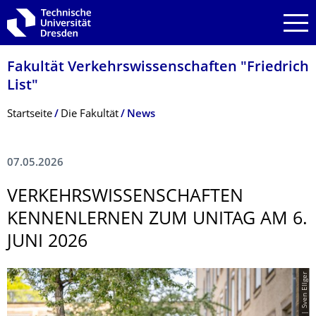
Zur Hauptnavigation springen
Zur Suche springen
Zum Inhalt springen
Fakultät Verkehrswissen­schaften "Friedrich
List"
Breadcrumb-Menü
Startseite
Die Fakultät
News
07.05.2026
VERKEHRSWISSEN­SCHAFTEN
KENNENLERNEN ZUM UNITAG AM 6.
JUNI 2026
© TUD | Sven Ellger