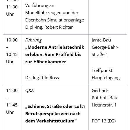
11:00:
Vorführung an
11:30
Modellfahrzeugen und der
Uhr
Eisenbahn-Simulationsanlage
Dipl.-Ing. Robert Richter
10:00
Führung
Jante-Bau
–
„Moderne Antriebstechnik
George-Bähr-
10:45
erleben: Vom Prüffeld bis
Straße 1
Uhr
zur Höhenkammer
Treffpunkt:
Dr.-Ing. Tilo Ross
Haupteingang
11:00
Q&A
Gerhart-
–
Potthoff-Bau
11:45
Hettnerstr. 1
„Schiene, Straße oder Luft?
Uhr
Berufsperspektiven nach
dem Verkehrsstudium“
POT 13 (EG)