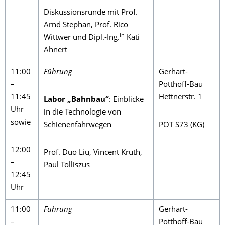
Diskussionsrunde mit Prof.
Arnd Stephan, Prof. Rico
in
Wittwer und Dipl.-Ing.
Kati
Ahnert
11:00
Führung
Gerhart-
–
Potthoff-Bau
11:45
Hettnerstr. 1
Labor „Bahnbau“
: Einblicke
Uhr
in die Technologie von
sowie
Schienenfahrwegen
POT S73 (KG)
12:00
Prof. Duo Liu, Vincent Kruth,
–
Paul Tolliszus
12:45
Uhr
11:00
Führung
Gerhart-
–
Potthoff-Bau