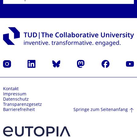
Instagram
LinkedIn
Bluesky
Mastodon
Facebook
Yout
Kontakt
Impressum
Datenschutz
Transparenzgesetz
Springe zum Seitenanfang
Barrierefreiheit