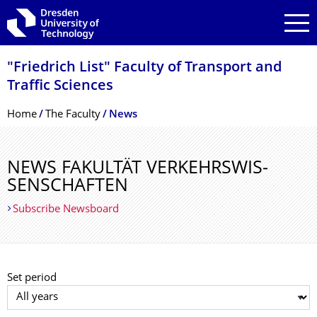
Skip to main navigation
Skip to search
Skip to content
"Friedrich List" Faculty of Transport and
Traffic Sciences
Breadcrumb Menu
Home
The Faculty
News
NEWS FAKULTÄT VERKEHRSWIS­
SENSCHAFTEN
Subscribe Newsboard
Set period
Select year