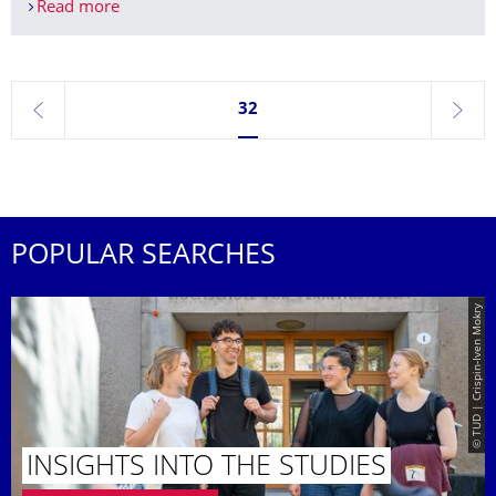
Read more
Tag der Fakultät 2020
Currently on page 32
32
previous
next
POPULAR SEARCHES
© TUD | Crispin-Iven Mokry
INSIGHTS INTO THE STUDIES