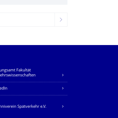
weiter
ungsamt Fakultät
ehrswissenschaften
edIn
niverein Spätverkehr e.V.