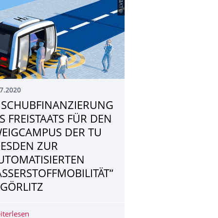
© LVB
7.2020
SCHUBFINAN­ZIERUNG
S FREISTAATS FÜR DEN
EIGCAMPUS DER TU
ESDEN ZUR
UTOMATISIERTEN
SSERSTOFFMO­BILITÄT“
 GÖRLITZ
iterlesen
ANSCHUBFINAN­ZIERUNG DES FREISTAATS FÜR DEN ZW