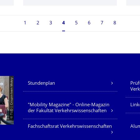
1
2
3
Seite 4, aktuell ausgewählt
4
5
6
7
8
Unsere Dienste
© TUD | Crispin-Iven Mokry
Stundenplan
Prüf
Verk
"Mobility Magazine" - Online-Magazin
Link
der Fakultät Verkehrswissenschaften
Fachschaftsrat Verkehrswissenschaften
Alum