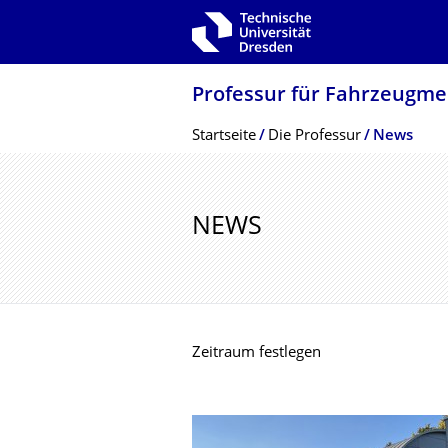
Zur Hauptnavigation springen
Zur Suche springen
Zum Inhalt springen
Professur für Fahrzeugme
Breadcrumb-Menü
Startseite
Die Professur
News
NEWS
Zeitraum festlegen