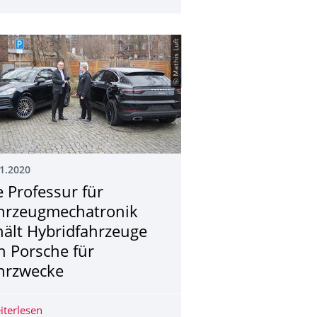
© Mathis Luft
1.2020
e Professur für
hrzeugmechatro­nik
hält Hybridfahrzeuge
n Porsche für
hrzwecke
robuskonferenz in Berlin
iterlesen
Die Professur für Fahrzeugmechatronik erhält Hybridfa