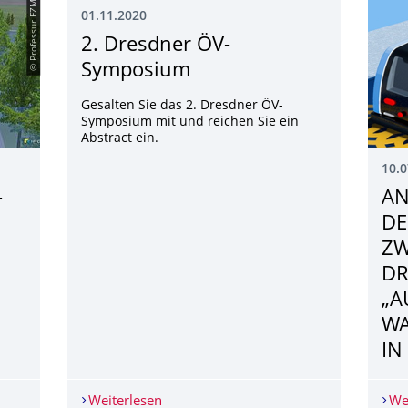
© Professur FZM
01.11.2020
2. Dresdner ÖV-
Symposium
Gesalten Sie das 2. Dresdner ÖV-
Symposium mit und reichen Sie ein
Abstract ein.
10.0
–
AN
DE
ZW
DR
„A
WA
IN
– Beitrag auf ntv
Weiterlesen
2. Dresdner ÖV-Symposium
We