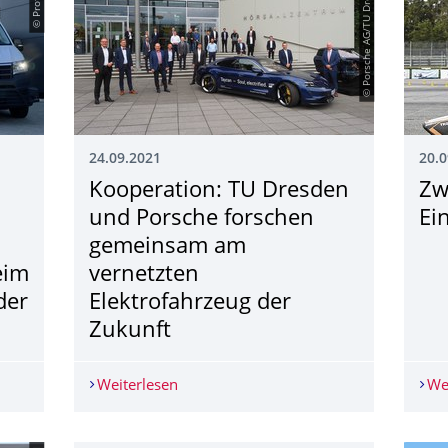
© Porsche AG/TU Dresden
24.09.2021
20.0
Kooperation: TU Dresden
Zw
und Porsche forschen
Ei
gemeinsam am
eim
vernetzten
der
Elektrofahrzeug der
Zukunft
uttles der sächsischen Projekte ABSOLUT und FLASH beim 13. IV
Weiterlesen
Kooperation: TU Dresden und Porsche 
We