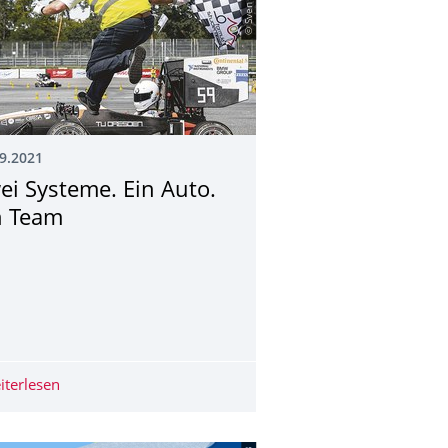
© Sven Tosch
9.2021
ei Systeme. Ein Auto.
n Team
S-Stammtisch an der TU Dresden
forschen gemeinsam am vernetzten Elektrofahrzeug der Zukunft
iterlesen
Zwei Systeme. Ein Auto. Ein Team