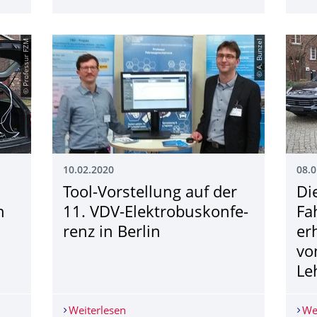
© Professur FZM
© A. Bunzel
10.02.2020
08.0
Tool-Vorstellung auf der
Di
n
11. VDV-Elektrobuskonfe­
Fa
renz in Berlin
er
vo
Le
twoche an der Professur Fahrzeugmechatronik
Weiterlesen
Tool-Vorstellung auf der 11. VDV-Elekt
We