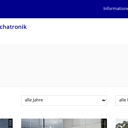
Information
chatro­nik
Jahr auswählen
Mona
© Prof. FZM