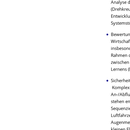
Analyse 
(Drehkreu
Entwickl
Systemstö
Bewertun
Wirtschaf
insbeson
Rahmen de
zwischen
Lernens (
Sicherhe
Komplexe
An-/Abflu
stehen e
Sequenzie
Luftfahr
Augenmerk
kleinen F