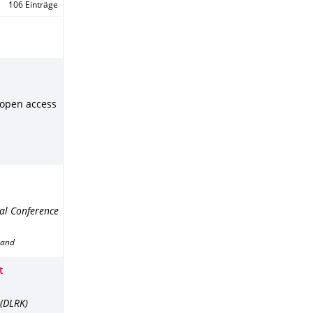
106 Einträge
 open access
nal Conference
band
t
 (DLRK)