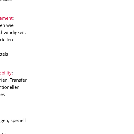
gement
:
nen wie
chwindigkeit.
iellen
tels
bility
:
ien. Transfer
tionellen
des
gen, speziell