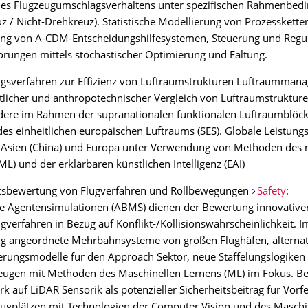
des Flugzeugumschlagsverhaltens unter spezifischen Rahmenbed
z / Nicht-Drehkreuz). Statistische Modellierung von Prozesskette
ung von A-CDM-Entscheidungshilfesystemen, Steuerung und Regu
rungen mittels stochastischer Optimierung und Faltung.
gsverfahren zur Effizienz von Luftraumstrukturen Luftraumman
tlicher und anthropotechnischer Vergleich von Luftraumstrukture
dere im Rahmen der supranationalen funktionalen Luftraumblöck
s einheitlichen europäischen Luftraums (SES). Globale Leistung
 Asien (China) und Europa unter Verwendung von Methoden des 
ML) und der erklärbaren künstlichen Intelligenz (EAI)
itsbewertung von Flugverfahren und Rollbewegungen
Safety
:
 Agentensimulationen (ABMS) dienen der Bewertung innovative
gverfahren in Bezug auf Konflikt-/Kollisionswahrscheinlichkeit. I
ng angeordnete Mehrbahnsysteme von großen Flughäfen, alternat
rungsmodelle für den Approach Sektor, neue Staffelungslogiken
zeugen mit Methoden des Maschinellen Lernens (ML) im Fokus. B
 auf LiDAR Sensorik als potenzieller Sicherheitsbeitrag für Vorfe
lugplätzen mit Technologien der Computer Vision und des Maschi