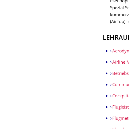
Pseudopil
Spezial 
kommerzie
(AirTop) 
LEHRAU
Aerodyn
Airline
Betrieb
Communi
Cockpit
Flugleis
Flugmet