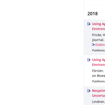
2018
Using A
Environ
Fricke, H
journal
Elektr
Publikatio
Using A
Environ
Förster, 
on Resea
Publikati
Reoptimi
Uncerta
Lindner,