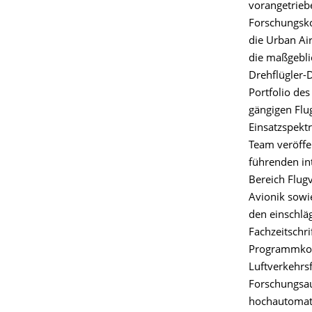
vorangetriebe
Forschungsko
die Urban Ai
die maßgebli
Drehflügler-
Portfolio des
gängigen Flu
Einsatzspekt
Team veröffe
führenden in
Bereich Flug
Avionik sowi
den einschlä
Fachzeitschrif
Programmkomi
Luftverkehrs
Forschungsau
hochautomati