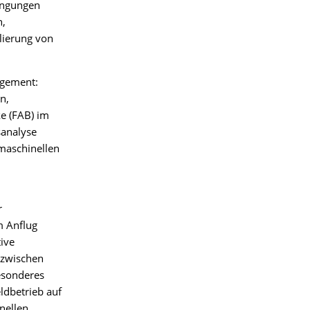
ingungen
n,
lierung von
agement:
n,
e (FAB) im
sanalyse
maschinellen
r
m Anflug
ive
 zwischen
esonderes
ldbetrieb auf
nellen