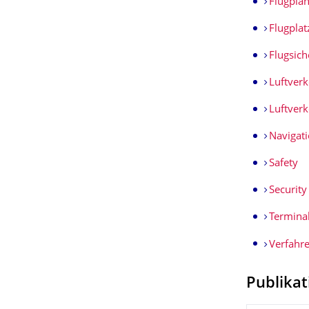
Flugpla
Flugplat
Flugsic
Luftverk
Luftverk
Navigat
Safety
Security
Termina
Verfahre
Publika