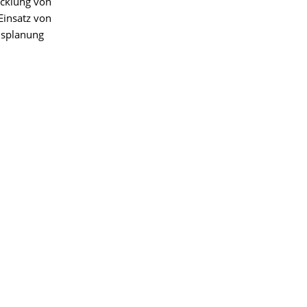
icklung von
Einsatz von
nsplanung