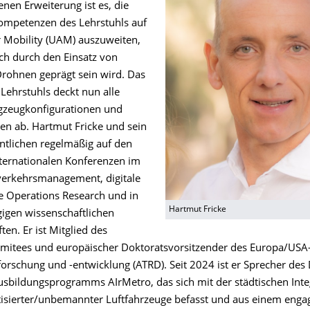
nen Erweiterung ist es, die
mpetenzen des Lehrstuhls auf
r Mobility (UAM) auszuweiten,
ch durch den Einsatz von
Drohnen geprägt sein wird. Das
 Lehrstuhls deckt nun alle
gzeugkonfigurationen und
ren ab. Hartmut Fricke und sein
ntlichen regelmäßig auf den
ternationalen Konferenzen im
verkehrsmanagement, digitale
e Operations Research und in
Hartmut Fricke
gigen wissenschaftlichen
ten. Er ist Mitglied des
tees und europäischer Doktoratsvorsitzender des Europa/USA-
forschung und -entwicklung (ATRD). Seit 2024 ist er Sprecher des
sbildungsprogramms AIrMetro, das sich mit der städtischen Inte
sierter/unbemannter Luftfahrzeuge befasst und aus einem enga