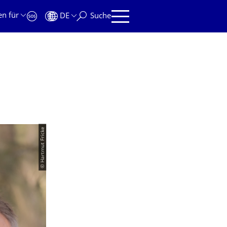
en für
DE
Suche
© Hartmut Fricke