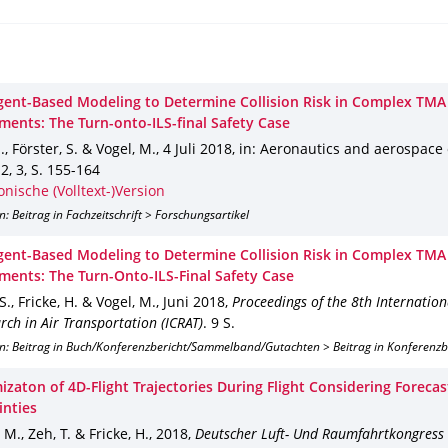
gent-Based Modeling to Determine Collision Risk in Complex TMA
ments: The Turn-onto-ILS-final Safety Case
., Förster, S. & Vogel, M.
,
4 Juli 2018
,
in: Aeronautics and aerospace
.
2
,
3
,
S. 155-164
onische (Volltext-)Version
n: Beitrag in Fachzeitschrift > Forschungsartikel
gent-Based Modeling to Determine Collision Risk in Complex TMA
ments: The Turn-Onto-ILS-Final Safety Case
S., Fricke, H. & Vogel, M.
,
Juni 2018
,
Proceedings of the 8th Internatio
rch in Air Transportation (ICRAT)
.
9 S.
on: Beitrag in Buch/Konferenzbericht/Sammelband/Gutachten > Beitrag in Konferenz
zaton of 4D-Flight Trajectories During Flight Considering Forecas
inties
 M., Zeh, T. & Fricke, H.
,
2018
,
Deutscher Luft- Und Raumfahrtkongress