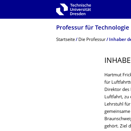
Zur Hauptnavigation springen
Zur Suche springen
Zum Inhalt springen
Professur für Technologie
Breadcrumb-Menü
Startseite
Die Professur
Inhaber d
INHABE
Hartmut Fric
für Luftfahrt
Direktor des 
Luftfahrt, zu
Lehrstuhl fü
gemeinsame 
Braunschweig,
gehört. Ziel 