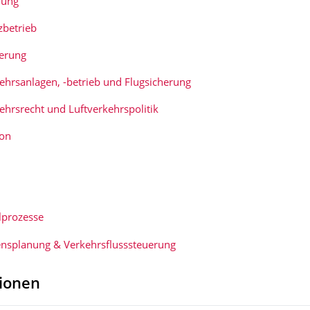
nung
zbetrieb
herung
ehrsanlagen, -betrieb und Flugsicherung
ehrsrecht und Luftverkehrspolitik
ion
lprozesse
nsplanung & Verkehrsflusssteue­rung
tionen