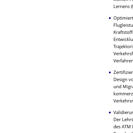
Lernens (
Optimiert
Flugleist
Kraftstof
Entwickl
Trajektor
Verkehrsf
Verfahren
Zertifizi
Design vo
und Migra
kommerzi
Verkehrs
Validier
Der Lehrs
des ATM E