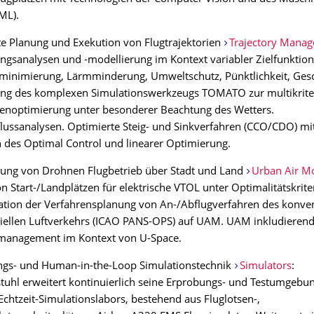
ML).
e Planung und Exekution von Flugtrajektorien
Trajectory Mana
ungsanalysen und -modellierung im Kontext variabler Zielfunktio
fminimierung, Lärmminderung, Umweltschutz, Pünktlichkeit, Ges
ung des komplexen Simulationswerkzeugs TOMATO zur multikriter
ienoptimierung unter besonderer Beachtung des Wetters.
lussanalysen. Optimierte Steig- und Sinkverfahren (CCO/CDO) mit
 des Optimal Control und linearer Optimierung.
erung von Drohnen Flugbetrieb über Stadt und Land
Urban Air Mo
n Start-/Landplätzen für elektrische VTOL unter Optimalitätskriter
tion der Verfahrensplanung von An-/Abflugverfahren des konven
ellen Luftverkehrs (ICAO PANS-OPS) auf UAM. UAM inkludieren
management im Kontext von U-Space.
ungs- und Human-in-the-Loop Simulationstechnik
Simulators
:
tuhl erweitert kontinuierlich seine Erprobungs- und Testumgebun
chtzeit-Simulationslabors, bestehend aus Fluglotsen-,