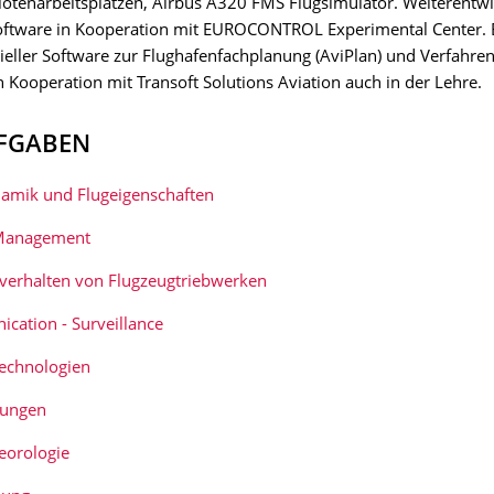
otenarbeitsplätzen, Airbus A320 FMS Flugsimulator. Weiterentw
Software in Kooperation mit EUROCONTROL Experimental Center. 
ller Software zur Flughafenfachplanung (AviPlan) und Verfahre
in Kooperation mit Transoft Solutions Aviation auch in der Lehre.
FGABEN
amik und Flugeigenschaften
 Management
sverhalten von Flugzeugtriebwerken
cation - Surveillance
technologien
tungen
eorologie