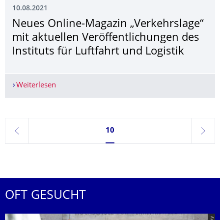
10.08.2021
Neues Online-Magazin „Verkehrslage“
mit aktuellen Veröffentlichungen des
Instituts für Luftfahrt und Logistik
Weiterlesen
Neues Online-Magazin „Verkehrslage“ mit aktuelle
Seite 10, aktuell ausgewählt
10
zurück
weite
OFT GESUCHT