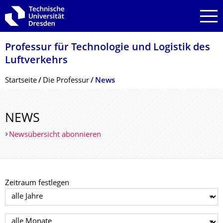
Zur Hauptnavigation springen
Zur Suche springen
Zum Inhalt springen
Professur für Technologie und Logistik des
Luftverkehrs
Breadcrumb-Menü
Startseite
Die Professur
News
NEWS
Newsübersicht abonnieren
Zeitraum festlegen
Jahr auswählen
Monat auswählen