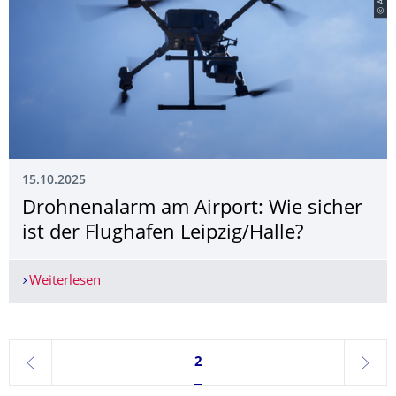
15.10.2025
Drohnenalarm am Airport: Wie sicher
ist der Flughafen Leipzig/Halle?
Weiterlesen
Drohnenalarm am Airport: Wie sicher ist der Flu
Seite 2, aktuell ausgewählt
2
zurück
weite