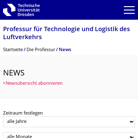
Zur Hauptnavigation springen
Zur Suche springen
Zum Inhalt springen
Professur für Technologie und Logistik des
Luftverkehrs
Breadcrumb-Menü
Startseite
Die Professur
News
NEWS
Newsübersicht abonnieren
Zeitraum festlegen
Jahr auswählen
Monat auswählen