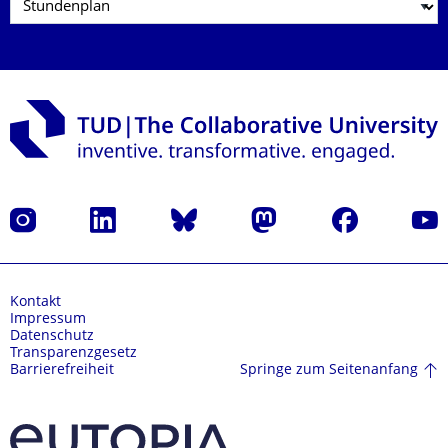
Instagram
LinkedIn
Bluesky
Mastodon
Facebook
Yout
Kontakt
Impressum
Datenschutz
Transparenzgesetz
Springe zum Seitenanfang
Barrierefreiheit