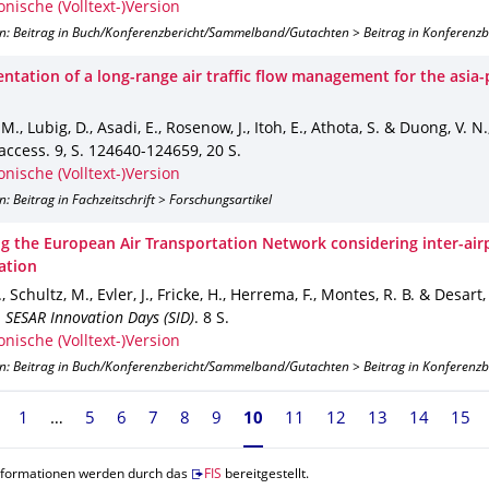
onische (Volltext-)Version
on: Beitrag in Buch/Konferenzbericht/Sammelband/Gutachten > Beitrag in Konferenz
tation of a long-range air traffic flow management for the asia-p
M., Lubig, D., Asadi, E., Rosenow, J., Itoh, E., Athota, S. & Duong, V. N.
 access
.
9
,
S. 124640-124659
,
20 S.
onische (Volltext-)Version
n: Beitrag in Fachzeitschrift > Forschungsartikel
g the European Air Transportation Network considering inter-air
ation
, Schultz, M., Evler, J., Fricke, H., Herrema, F., Montes, R. B. & Desart,
 SESAR Innovation Days (SID)
.
8 S.
onische (Volltext-)Version
on: Beitrag in Buch/Konferenzbericht/Sammelband/Gutachten > Beitrag in Konferenz
1
5
6
7
8
9
Seite 10, aktuell ausgewählt
10
11
12
13
14
15
nformationen werden durch das
FIS
bereitgestellt.