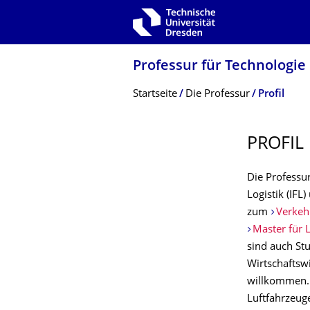
Zur Hauptnavigation springen
Zur Suche springen
Zum Inhalt springen
Professur für Technologie
Breadcrumb-Menü
Startseite
Die Professur
Profil
PROFIL
Die Professur
Logistik (IFL
zum
Verkeh
Master für 
sind auch St
Wirtschaftsw
willkommen.
Luftfahrzeug