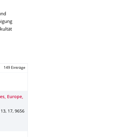
und
nigung
kultät
149 Einträge
es, Europe,
.
13
,
17
,
9656