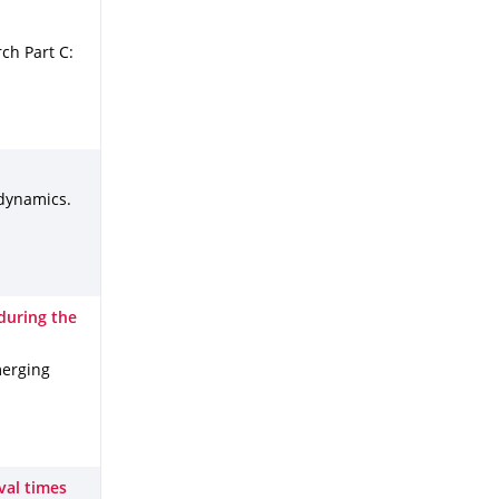
ch Part C:
 dynamics
.
during the
merging
val times