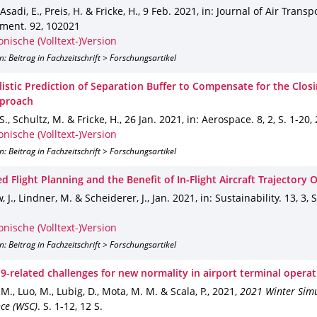
, Asadi, E., Preis, H. & Fricke, H.
,
9 Feb. 2021
,
in: Journal of Air Transp
ment
.
92
,
102021
onische (Volltext-)Version
n: Beitrag in Fachzeitschrift > Forschungsartikel
istic Prediction of Separation Buffer to Compensate for the Closi
pproach
S., Schultz, M. & Fricke, H.
,
26 Jan. 2021
,
in: Aerospace
.
8
,
2
,
S. 1-20
,
onische (Volltext-)Version
n: Beitrag in Fachzeitschrift > Forschungsartikel
 Flight Planning and the Benefit of In-Flight Aircraft Trajectory 
 J., Lindner, M. & Scheiderer, J.
,
Jan. 2021
,
in: Sustainability
.
13
,
3
,
S
onische (Volltext-)Version
n: Beitrag in Fachzeitschrift > Forschungsartikel
9-related challenges for new normality in airport terminal opera
 M., Luo, M., Lubig, D., Mota, M. M. & Scala, P.
,
2021
,
2021 Winter Sim
ce (WSC)
.
S. 1-12
,
12 S.