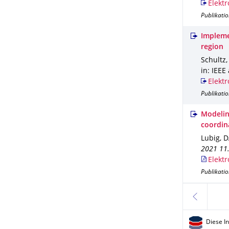
Elektr
Publikati
Implemen
region
Schultz, 
in: IEEE
Elektr
Publikatio
Modelin
coordin
Lubig, D.
2021 11.
Elektr
Publikati
zurück
Diese I