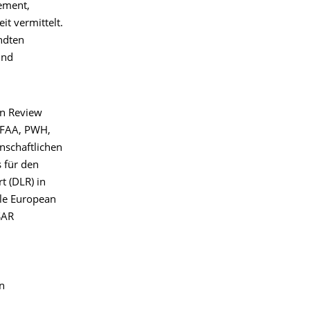
ement,
it vermittelt.
ndten
und
en Review
, FAA, PWH,
nschaftlichen
 für den
t (DLR) in
gle European
SAR
n