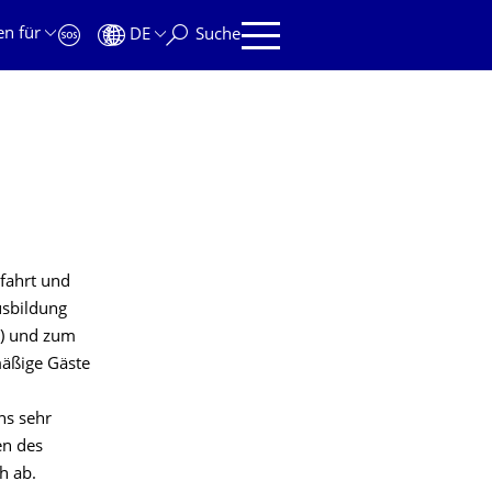
en für
DE
Suche
tfahrt und
Ausbildung
.) und zum
mäßige Gäste
ns sehr
en des
h ab.