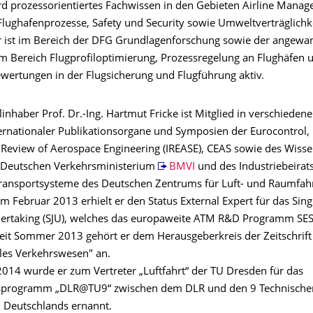
rd prozessorientiertes Fachwissen in den Gebieten Airline Manag
Flughafenprozesse, Safety und Security sowie Umweltverträglichke
r ist im Bereich der DFG Grundlagenforschung sowie der angewa
m Bereich Flugprofiloptimierung, Prozessregelung an Flughäfen 
ewertungen in der Flugsicherung und Flugführung aktiv.
inhaber Prof. Dr.-Ing. Hartmut Fricke ist Mitglied in verschieden
ernationaler Publikationsorgane und Symposien der Eurocontrol
l Review of Aerospace Engineering (IREASE), CEAS sowie des Wisse
 Deutschen Verkehrsministerium
BMVI
und des Industriebeirats
transportsysteme des Deutschen Zentrums für Luft- und Raumfahr
 Februar 2013 erhielt er den Status External Expert für das Sin
dertaking (SJU), welches das europaweite ATM R&D Programm SE
Seit Sommer 2013 gehört er dem Herausgeberkreis der Zeitschrift
ales Verkehrswesen" an.
14 wurde er zum Vertreter „Luftfahrt“ der TU Dresden für das
sprogramm „DLR@TU9“ zwischen dem DLR und den 9 Technische
n Deutschlands ernannt.