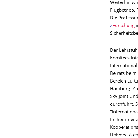
Weiterhin wi
Flugbetrieb, 
Die Professu
Forschung
i
Sicherheitsb
Der Lehrstuhl
Komitees int
Internationa
Beirats beim
Bereich Luft
Hamburg. Zum
Sky Joint Un
durchführt. 
"Internation
Im Sommer 20
Kooperation
Universitäte