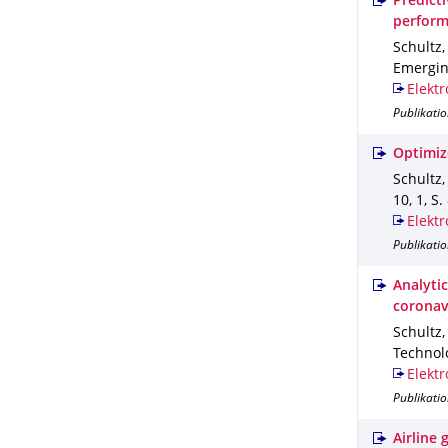
Predict
perform
Schultz,
Emergin
Elektr
Publikatio
Optimiz
Schultz,
10
,
1
,
S.
Elektr
Publikatio
Analyti
coronav
Schultz,
Technol
Elektr
Publikatio
Airline