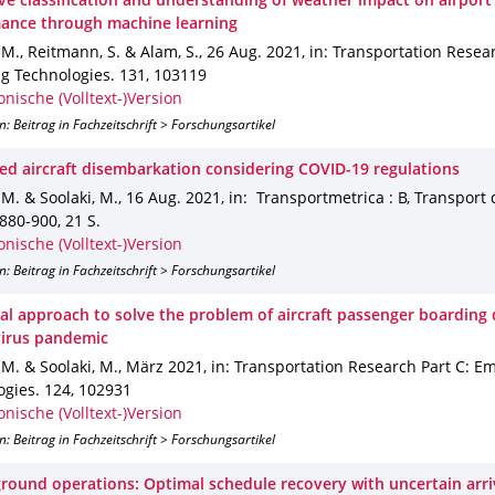
ive classification and understanding of weather impact on airport
ance through machine learning
 M., Reitmann, S. & Alam, S.
,
26 Aug. 2021
,
in: Transportation Resear
g Technologies
.
131
,
103119
onische (Volltext-)Version
n: Beitrag in Fachzeitschrift > Forschungsartikel
ed aircraft disembarkation considering COVID-19 regulations
 M. & Soolaki, M.
,
16 Aug. 2021
,
in: Transportmetrica : B, Transport
 880-900
,
21 S.
onische (Volltext-)Version
n: Beitrag in Fachzeitschrift > Forschungsartikel
cal approach to solve the problem of aircraft passenger boarding 
irus pandemic
 M. & Soolaki, M.
,
März 2021
,
in: Transportation Research Part C: E
ogies
.
124
,
102931
onische (Volltext-)Version
n: Beitrag in Fachzeitschrift > Forschungsartikel
 ground operations: Optimal schedule recovery with uncertain arri