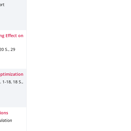
ort
ng Effect on
20 S.
,
29
Optimization
. 1-18
,
18 S.
,
tions
ulation