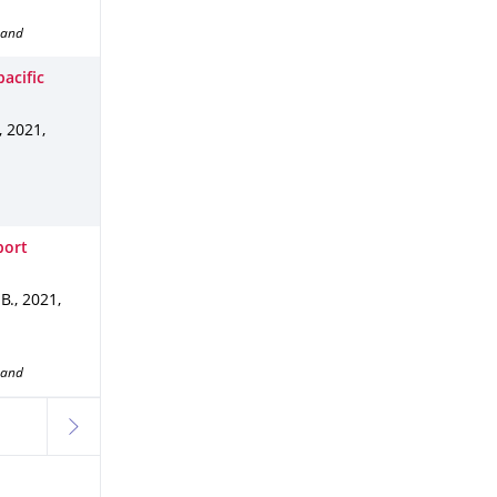
band
acific
,
2021
,
port
 B.
,
2021
,
band
weiter