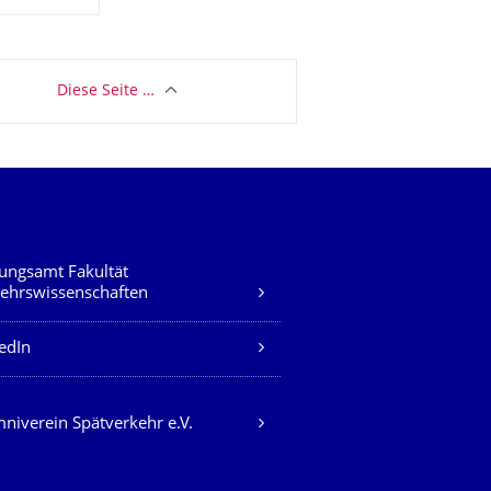
Diese Seite …
ungsamt Fakultät
ehrswissenschaften
edIn
niverein Spätverkehr e.V.