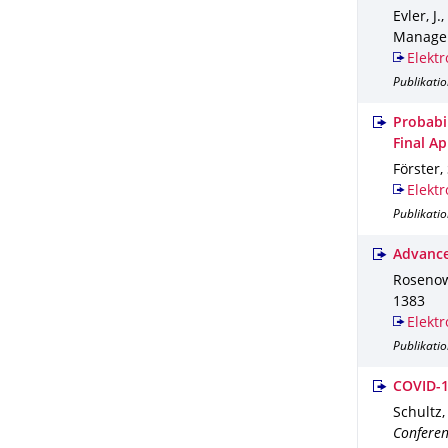
Evler, J.
Manage
Elektr
Publikatio
Probabil
Final A
Förster, 
Elektr
Publikatio
Advanced
Rosenow,
1383
Elektr
Publikatio
COVID-1
Schultz,
Conferen