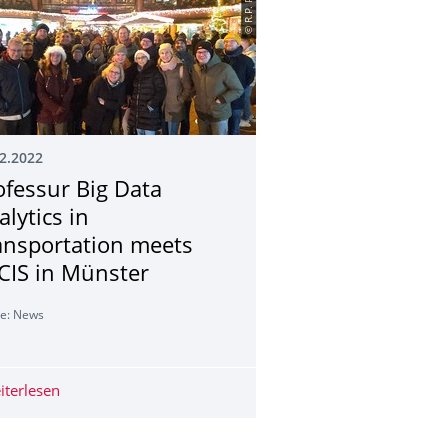
© R.P. Prager
2.2022
ofessur Big Data
alytics in
ansportation meets
CIS in Münster
le: News
f. Dr. Ostap Okhrin
iterlesen
Professur Big Data Analytics in Transportation meets ER