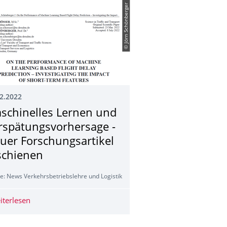
© Jörn Schönberger
2.2022
schinelles Lernen und
rspätungsvorher­sage -
uer Forschungsartikel
schienen
e: News Verkehrsbetriebslehre und Logistik
s Lehrstuhlmitgliedes
iterlesen
Maschinelles Lernen und Verspätungsvorhersage - Neuer