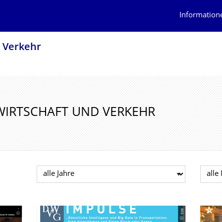
Information
d Verkehr
 WIRTSCHAFT UND VERKEHR
Jahr auswählen
Mona
© -
© sw