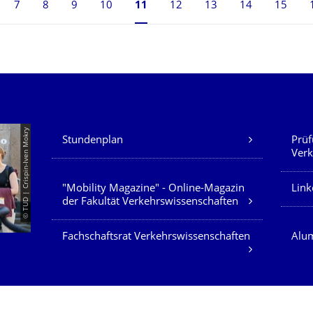
7
8
9
10
Seite 11, aktuell ausgewählt
11
12
13
14
15
Unsere Dienste
© TUD | Crispin-Iven Mokry
Stundenplan
Prüf
Verk
"Mobility Magazine" - Online-Magazin
Link
der Fakultät Verkehrswissenschaften
Fachschaftsrat Verkehrswissenschaften
Alum