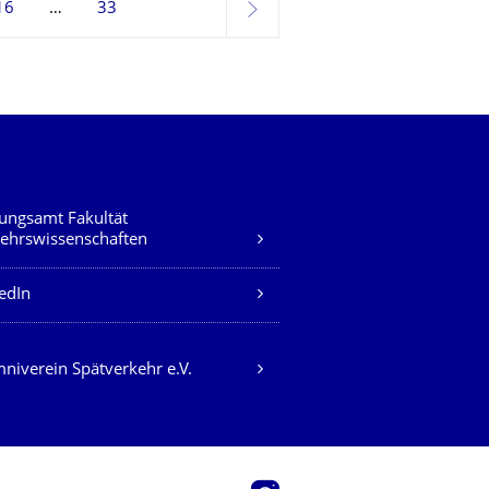
16
33
weiter
ungsamt Fakultät
ehrswissenschaften
edIn
niverein Spätverkehr e.V.