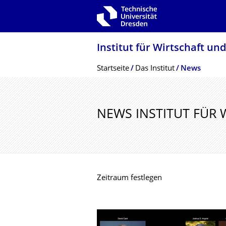
Zur Hauptnavigation springen
Zur Suche springen
Zum Inhalt springen
Institut für Wirtschaft un
Breadcrumb-Menü
Startseite
Das Institut
News
NEWS INSTITUT FÜR
Zeitraum festlegen