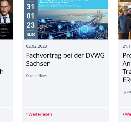
02.02.2023
21.1
Fachvortrag bei der DVWG
Pr
Sachsen
An
ch
Tr
Quelle: News
ER
Quel
Thema "Nobel Prize in Economics 2021: einfach erklärt" von Pro
Weiterlesen
Fachvortrag bei der DVWG Sachsen
We