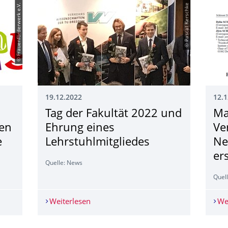
© Frauenförderwerk e.V.
© Pascal Kerschke
19.12.2022
12.1
Tag der Fakultät 2022 und
Ma
nen
Ehrung eines
Ve
e
Lehrstuhlmitglie­des
Ne
er
Quelle: News
Quell
wuchsforscherinnen der Girls' Day Akademie Dresden
Weiterlesen
Tag der Fakultät 2022 und Ehrung eine
We