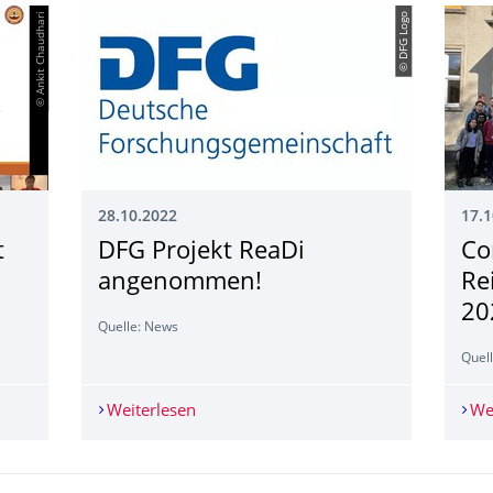
© Ankit Chaudhari
© DFG Logo
28.10.2022
17.1
t
DFG Projekt ReaDi
Co
angenommen!
Re
20
Quelle: News
Quel
at Traffic & Granular Flow (TGF) 2022, New Delhi.
Weiterlesen
DFG Projekt ReaDi angenommen!
We