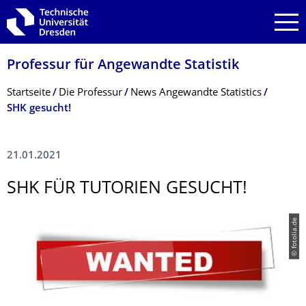
Zur Hauptnavigation springen
Zur Suche springen
Zum Inhalt springen
Professur für Angewandte Statistik
Breadcrumb-Menü
Startseite
Die Professur
News Angewandte Statistics
SHK gesucht!
21.01.2021
SHK FÜR TUTORIEN GESUCHT!
© fotolia.de