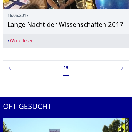
16.06.2017
Lange Nacht der Wissenschaften 2017
Weiterlesen
Lange Nacht der Wissenschaften 2017
Seite 15, aktuell ausgewählt
15
zurück
weite
OFT GESUCHT
© Jörn-A. Werner