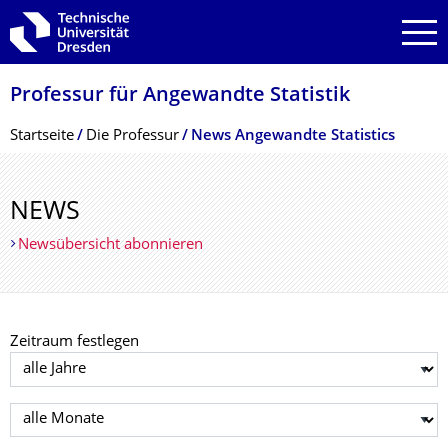
Zur Hauptnavigation springen
Zur Suche springen
Zum Inhalt springen
Professur für Angewandte Statistik
Breadcrumb-Menü
Startseite
Die Professur
News Angewandte Statistics
NEWS
Newsübersicht abonnieren
Zeitraum festlegen
Jahr auswählen
Monat auswählen