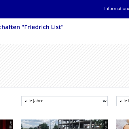
Information
haften "Friedrich List"
Jahr auswählen
Mona