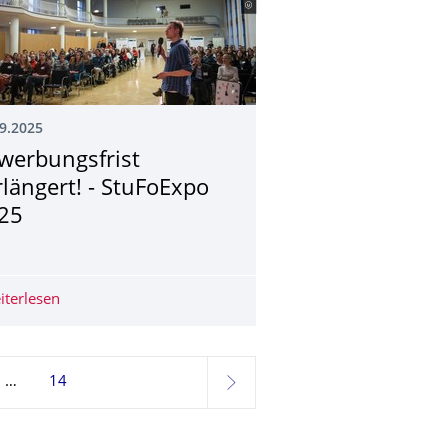
9.2025
werbungsfrist
rlängert! - StuFoExpo
25
r 2025/2026
iterlesen
Bewerbungsfrist verlängert! - StuFoExpo 2025
14
weiter