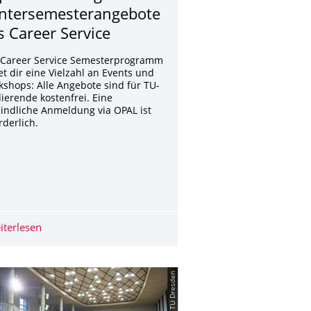
ntersemesteran­gebote
s Career Service
 Career Service Semesterprogramm
et dir eine Vielzahl an Events und
shops: Alle Angebote sind für TU-
ierende kostenfrei. Eine
indliche Anmeldung via OPAL ist
rderlich.
kennenlernen
gestartet
iterlesen
Hypnotisierend gut! Wintersemesterangebote des Career
© TU Dresden