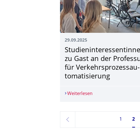
29.09.2025
Studieninteressen­tinn
zu Gast an der Profess
für Verkehrsprozessau­
tomatisierung
Weiterlesen
Studieninteressentinn
1
Sei
2
zurück