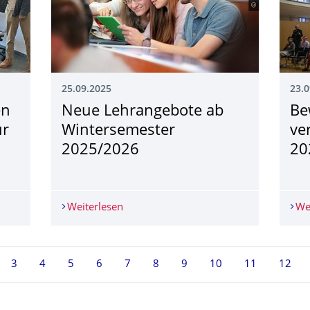
25.09.2025
23.0
en
Neue Lehrangebote ab
Be
ur
Wintersemester
ve
2025/2026
20
en zu Gast an der Professur für Verkehrsprozessautomatisierung
Weiterlesen
Neue Lehrangebote ab Wintersemeste
We
te 2, aktuell ausgewählt
3
4
5
6
7
8
9
10
11
12