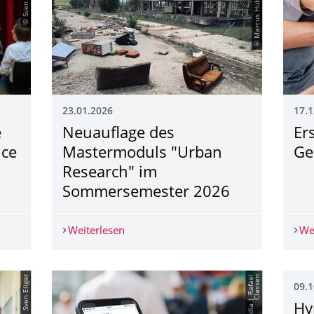
© Sven Ellger
© Marcus Hübscher
23.01.2026
17.1
e
Neuauflage des
Er
nce
Mastermoduls "Urban
Ge
Research" im
Sommersemester 2026
 die StuFoExpo 2026 – Science on Stage
Weiterlesen
Neuauflage des Mastermoduls "Urban
We
© TUD | Sven Ellger
n
09.1
Hy