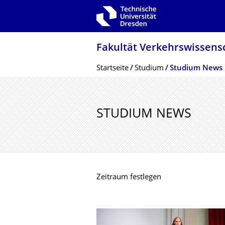
Zur Hauptnavigation springen
Zur Suche springen
Zum Inhalt springen
Fakultät Verkehrswissen­sc
Breadcrumb-Menü
Startseite
Studium
Studium News
STUDIUM NEWS
Zeitraum festlegen