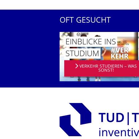
OFT GESUCHT
EINBLICKE INS
STUDIUM
VERKEHR STUDIEREN – WAS
SONST!