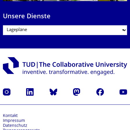
Unsere Dienste
Instagram
LinkedIn
Bluesky
Mastodon
Facebook
Yout
Kontakt
Impressum
Datenschutz