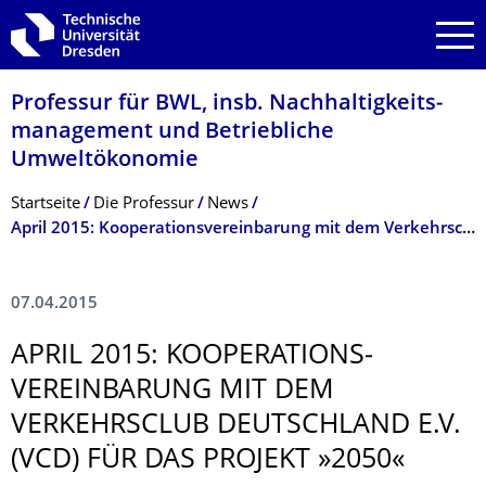
Zur Hauptnavigation springen
Zur Suche springen
Zum Inhalt springen
Professur für BWL, insb. Nachhaltigkeits­
management und Betriebliche
Umweltökonomie
Breadcrumb-Menü
Startseite
Die Professur
News
April 2015: Kooperationsvereinbarung mit dem Verkehrsclub Deutschland e.V. (VCD) für das Projekt »2050«
07.04.2015
APRIL 2015: KOOPERATIONS­
VEREINBARUNG MIT DEM
VERKEHRSCLUB DEUTSCHLAND E.V.
(VCD) FÜR DAS PROJEKT »2050«