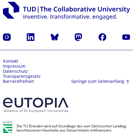
Instagram
LinkedIn
Bluesky
Mastodon
Facebook
Yout
Kontakt
Impressum
Datenschutz
Transparenzgesetz
Springe zum Seitenanfang
Barrierefreiheit
Die TU Dresden wird auf Grundlage des vom Sächsischen Landtag
beschlossenen Haushalts aus Steuermitteln mitfinanziert.