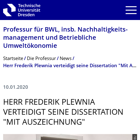
Zur Hauptnavigation springen
Zur Suche springen
Zum Inhalt springen
Professur für BWL, insb. Nachhaltigkeits­
management und Betriebliche
Umweltökonomie
Breadcrumb-Menü
Startseite
Die Professur
News
Herr Frederik Plewnia verteidigt seine Dissertation "Mit Auszeichnung"
10.01.2020
HERR FREDERIK PLEWNIA
VERTEIDIGT SEINE DISSERTATION
"MIT AUSZEICHNUNG"