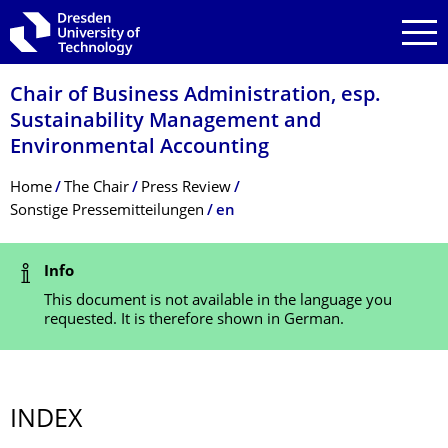
Skip to main navigation
Skip to search
Skip to content
Chair of Business Administration, esp.
Sustainability Management and
Environmental Accounting
Breadcrumb Menu
Home
The Chair
Press Review
Sonstige Pressemitteilungen
en
Status Message
Info
This document is not available in the language you
requested. It is therefore shown in German.
INDEX