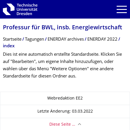
Zur Hauptnavigation springen
Zur Suche springen
Zum Inhalt springen
Professur für BWL, insb. Energiewirtschaft
Breadcrumb-Menü
Startseite
Tagungen
ENERDAY archives
ENERDAY 2022
index
Dies ist eine automatisch erstellte Standardseite. Klicken Sie
auf "Bearbeiten", um eigene Inhalte hinzuzufügen, oder
wählen über das Menü "Weitere Optionen" eine andere
Standardseite für diesen Ordner aus.
Zu dieser Seite
Webredaktion EE2
Letzte Änderung: 03.03.2022
Diese Seite …