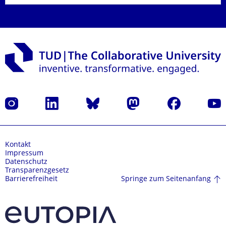
Instagram
LinkedIn
Bluesky
Mastodon
Facebook
Yout
Kontakt
Impressum
Datenschutz
Transparenzgesetz
Springe zum Seitenanfang
Barrierefreiheit