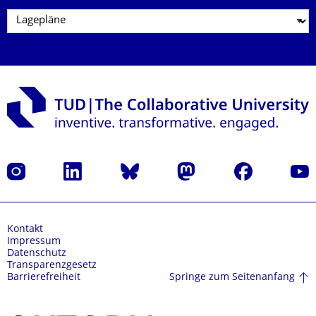
Instagram
LinkedIn
Bluesky
Mastodon
Facebook
Yout
Kontakt
Impressum
Datenschutz
Transparenzgesetz
Springe zum Seitenanfang
Barrierefreiheit