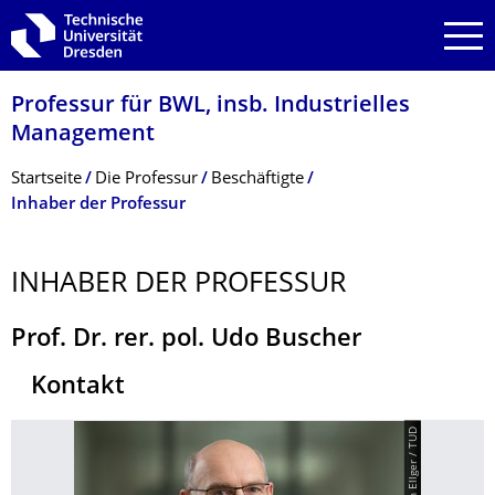
Zur Hauptnavigation springen
Zur Suche springen
Zum Inhalt springen
Professur für BWL, insb. Industrielles
Management
Breadcrumb-Menü
Startseite
Die Professur
Beschäftigte
Inhaber der Professur
INHABER DER PROFESSUR
Prof. Dr. rer. pol. Udo Buscher
Kontakt
© Sven Ellger / TUD