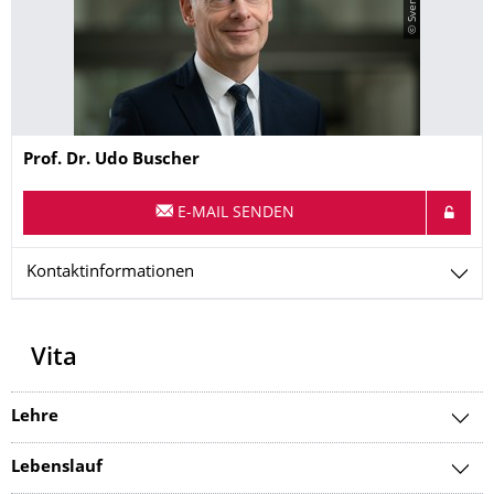
Name
Prof. Dr.
Udo
Buscher
E-MAIL SENDEN
Kontaktinformationen
Vita
Lehre
Lebenslauf