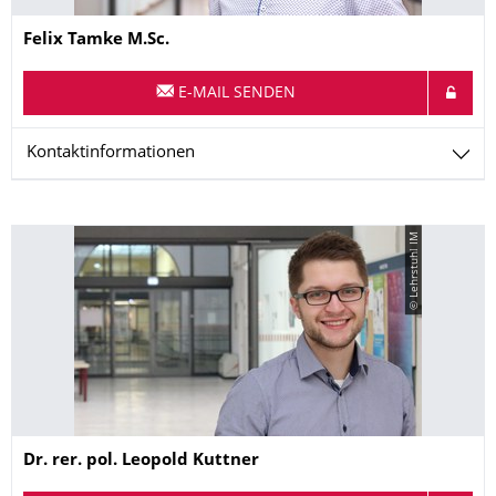
Name
Felix
Tamke
M.Sc.
E-MAIL SENDEN
Kontaktinformationen
© Lehrstuhl IM
Name
Dr. rer. pol.
Leopold
Kuttner