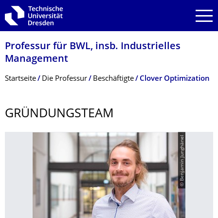
Zur Hauptnavigation springen
Zur Suche springen
Zum Inhalt springen
Professur für BWL, insb. Industrielles
Management
Breadcrumb-Menü
Startseite
Die Professur
Beschäftigte
Clover Optimization
GRÜNDUNGSTEAM
© Benjamin Junghänel