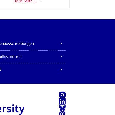
Diese Seite …
lenausschreibungen
fallnummern
B
Instagram
LinkedIn
Bluesky
Mastodon