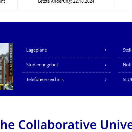
ent
Letzte Änderung: 22.10.2024
Unsere Dienste
© TU Dresden/Eckold
Lagepläne
Stel
Studienangebot
Not
Telefonverzeichnis
SLU