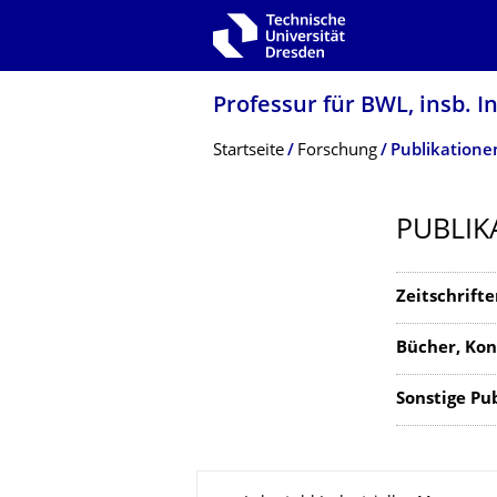
Zur Hauptnavigation springen
Zur Suche springen
Zum Inhalt springen
Professur für BWL, insb. 
Breadcrumb-Menü
Startseite
Forschung
Publikatione
PUBLIK
Zeitschrift
Bücher, Kon
Sonstige Pu
Zu dieser Seite