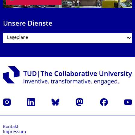
Unsere Dienste
Instagram
LinkedIn
Bluesky
Mastodon
Facebook
Yout
Kontakt
Impressum