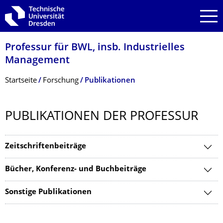
Zur Hauptnavigation springen
Zur Suche springen
Zum Inhalt springen
Professur für BWL, insb. Industrielles
Management
Breadcrumb-Menü
Startseite
Forschung
Publikationen
PUBLIKATIONEN DER PROFESSUR
Zeitschriftenbeiträge
Bücher, Konferenz- und Buchbeiträge
Sonstige Publikationen