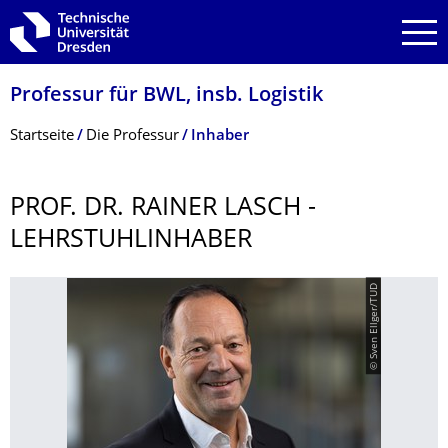
Zur Hauptnavigation springen
Zur Suche springen
Zum Inhalt springen
Professur für BWL, insb. Logistik
Breadcrumb-Menü
Startseite
Die Professur
Inhaber
PROF. DR. RAINER LASCH -
LEHRSTUHLINHA­BER
© Sven Ellger/TUD