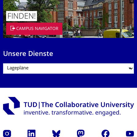
FINDEN!
CAMPUS NAVIGATOR
Unsere Dienste
Instagram
LinkedIn
Bluesky
Mastodon
Facebook
Yout