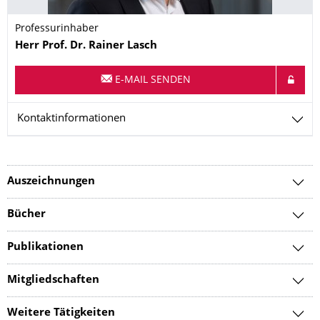
Professurinhaber
Name
Herr
Prof. Dr.
Rainer
Lasch
E-MAIL SENDEN
Kontaktinformationen
Auszeichnungen
Bücher
Publikationen
Mitgliedschaften
Weitere Tätigkeiten