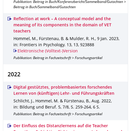
Publikation: Beitrag in Buch/Konferenzbericht/Sammelband/Gutachten >
Beitrag in Buch/Sammelband/Gutachten
Reflection at work – A conceptual model and the
meaning of its components in the domain of VET
teachers
Hommel, M., Fürstenau, B. & Mulder, R. H.
,
9 Jan. 2023
,
in: Frontiers in Psychology
.
13
,
13
,
923888
Elektronische (Volltext-)Version
Publikation: Beitrag in Fachzeitschrift > Forschungsartikel
2022
Digital gestütztes, problembasiertes forschendes
Lernen von (künftigen) Lehr- und Führungskräften
Schlicht, J., Hommel, M. & Fürstenau, B.
,
Aug. 2022
,
in: Bildung und Beruf
.
5
,
7/8
,
S. 259-264
,
6 S.
Publikation: Beitrag in Fachzeitschrift > Forschungsartikel
Der Einfluss des Distanzlernens auf die Teacher