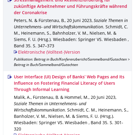
Stressmanagement und Resilienzförderung für
zukünftige Arbeitnehmer und Führungskräfte während
der Coronakrise
Peters, N. & Fürstenau, B.
,
20 Juni 2023
,
Soziale Themen in
Unternehmens- und Wirtschaftskommunikation
.
Schmidt, C.
M., Heinemann, S., Bahnholzer, V. M., Nielsen, M. &
Siems, F. U. (Hrsg.).
Wiesbaden
: Springer VS. Wiesbaden
,
Band 35
.
S. 347–373
Elektronische (Volltext-)Version
Publikation: Beitrag in Buch/Konferenzbericht/Sammelband/Gutachten >
Beitrag in Buch/Sammelband/Gutachten
User Interface (UI) Design of Banks’ Web Pages and Its
Influence on Fostering Financial Literacy of Users
Through Informal Learning
Malik, A., Fürstenau, B. & Hommel, M.
,
20 Juni 2023
,
Soziale Themen in Unternehmens- und
Wirtschaftskommunikation
.
Schmidt, C. M., Heinemann, S.,
Banholzer, V. M., Nielsen, M. & Siems, F. U. (Hrsg.).
Wiesbaden
: Springer VS. Wiesbaden
,
Band 35
.
S. 301-
320