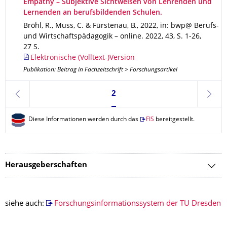
Empathy – Subjektive Sichtweisen von Lehrenden und
Lernenden an berufsbildenden Schulen.
Bröhl, R., Muss, C. & Fürstenau, B.
,
2022
,
in: bwp@ Berufs-
und Wirtschaftspädagogik – online
.
2022
,
43
,
S. 1-26
,
27 S.
Elektronische (Volltext-)Version
Publikation: Beitrag in Fachzeitschrift > Forschungsartikel
Seite 2, aktuell ausgewählt
2
zurück
weite
Diese Informationen werden durch das
FIS
bereitgestellt.
Herausgeberschaften
siehe auch:
Forschungsinformationssystem der TU Dresden