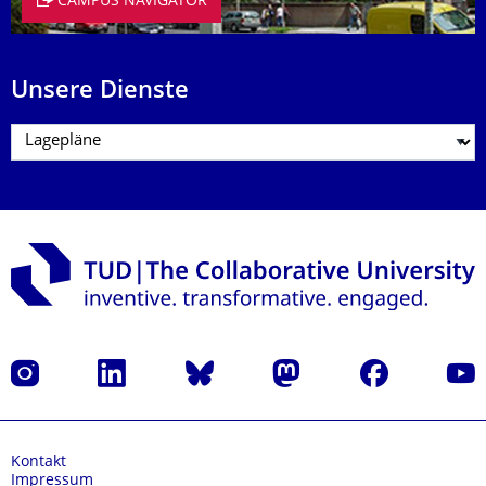
CAMPUS NAVIGATOR
Unsere Dienste
Instagram
LinkedIn
Bluesky
Mastodon
Facebook
Yout
Kontakt
Impressum