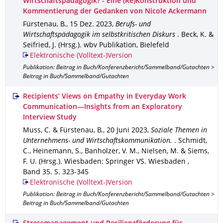
Wirtschaftspädagogik? - Eine (Re)Konstruktion und
Kommentierung der Gedanken von Nicole Ackermann
Fürstenau, B.
,
15 Dez. 2023
,
Berufs- und
Wirtschaftspädagogik im selbstkritischen Diskurs
.
Beck, K. &
Seifried, J. (Hrsg.).
wbv Publikation, Bielefeld
Elektronische (Volltext-)Version
Publikation: Beitrag in Buch/Konferenzbericht/Sammelband/Gutachten >
Beitrag in Buch/Sammelband/Gutachten
Recipients’ Views on Empathy in Everyday Work
Communication—Insights from an Exploratory
Interview Study
Muss, C. & Fürstenau, B.
,
20 Juni 2023
,
Soziale Themen in
Unternehmens- und Wirtschaftskommunikation.
.
Schmidt,
C., Heinemann, S., Banholzer, V. M., Nielsen, M. & Siems,
F. U. (Hrsg.).
Wiesbaden
: Springer VS. Wiesbaden
,
Band 35
.
S. 323-345
Elektronische (Volltext-)Version
Publikation: Beitrag in Buch/Konferenzbericht/Sammelband/Gutachten >
Beitrag in Buch/Sammelband/Gutachten