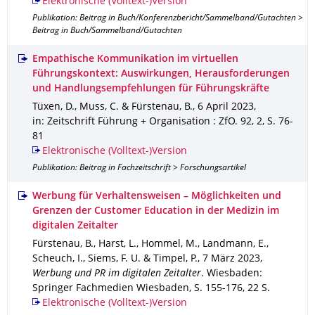
Elektronische (Volltext-)Version
Publikation: Beitrag in Buch/Konferenzbericht/Sammelband/Gutachten >
Beitrag in Buch/Sammelband/Gutachten
Empathische Kommunikation im virtuellen
Führungskontext: Auswirkungen, Herausforderungen
und Handlungsempfehlungen für Führungskräfte
Tüxen, D., Muss, C. & Fürstenau, B.
,
6 April 2023
,
in: Zeitschrift Führung + Organisation : ZfO
.
92
,
2
,
S. 76-
81
Elektronische (Volltext-)Version
Publikation: Beitrag in Fachzeitschrift > Forschungsartikel
Werbung für Verhaltensweisen – Möglichkeiten und
Grenzen der Customer Education in der Medizin im
digitalen Zeitalter
Fürstenau, B., Harst, L., Hommel, M., Landmann, E.,
Scheuch, I., Siems, F. U. & Timpel, P.
,
7 März 2023
,
Werbung und PR im digitalen Zeitalter
.
Wiesbaden
:
Springer Fachmedien Wiesbaden
,
S. 155-176
,
22 S.
Elektronische (Volltext-)Version