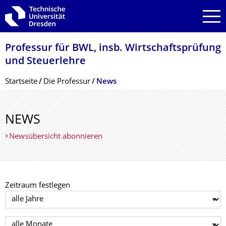
Zur Hauptnavigation springen
Zur Suche springen
Zum Inhalt springen
Professur für BWL, insb. Wirtschaftsprüfung
und Steuerlehre
Breadcrumb-Menü
Startseite
Die Professur
News
NEWS
Newsübersicht abonnieren
Zeitraum festlegen
Jahr auswählen
Monat auswählen