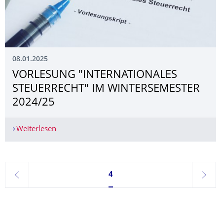
08.01.2025
VORLESUNG "INTERNATIONALES
STEUERRECHT" IM WINTERSEMESTER
2024/25
Weiterlesen
VORLESUNG "INTERNATIONALES STEUERRECHT"
Seite 4, aktuell ausgewählt
4
zurück
weite