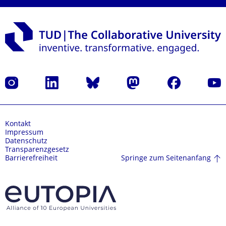
Instagram
LinkedIn
Bluesky
Mastodon
Facebook
Yout
Kontakt
Impressum
Datenschutz
Transparenzgesetz
Springe zum Seitenanfang
Barrierefreiheit