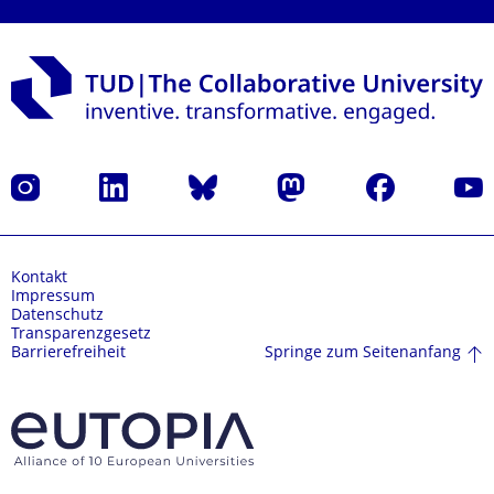
Instagram
LinkedIn
Bluesky
Mastodon
Facebook
Yout
Kontakt
Impressum
Datenschutz
Transparenzgesetz
Springe zum Seitenanfang
Barrierefreiheit