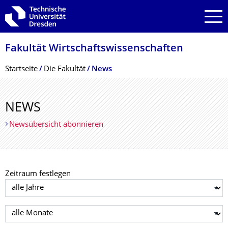
Zur Hauptnavigation springen
Zur Suche springen
Zum Inhalt springen
Fakultät Wirtschaftswissen­schaften
Breadcrumb-Menü
Startseite
Die Fakultät
News
NEWS
Newsübersicht abonnieren
Zeitraum festlegen
Jahr auswählen
Monat auswählen