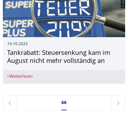
19.10.2022
Tankrabatt: Steuersenkung kam im
August nicht mehr vollständig an
Weiterlesen
Tankrabatt: Steuersenkung kam im August nicht 
Seite 66, aktuell ausgewählt
66
zurück
weite