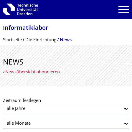
Zur Hauptnavigation springen
Zur Suche springen
Zum Inhalt springen
Informatiklabor
Breadcrumb-Menü
Startseite
Die Einrichtung
News
NEWS
Newsübersicht abonnieren
Zeitraum festlegen
Jahr auswählen
Monat auswählen