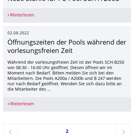
Weiterlesen
Neue Stühle für PC-Pool SCH A 200b
02.08.2022
Öffnungszeiten der Pools während der
vorlesungsfreien Zeit
Während der vorlesungsfreien Zeit ist der Pools SCH-B250
von 08:30 - 16:00 Uhr geöffnet. Diesen öffnen wir im
Moment nach Bedarf. Bitten melden Sie sich bei den
Mitarbeitern. Die Pools A200a / A200b und B 247 werden
nur nach Bedarf geöffnet. Wenden Sie sich dazu bitte an
die Mitarbeiter des …
Weiterlesen
Öffnungszeiten der Pools während der vorlesung
Seite 2, aktuell ausgewählt
2