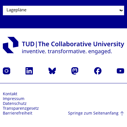
Instagram
LinkedIn
Bluesky
Mastodon
Facebook
Yout
Kontakt
Impressum
Datenschutz
Transparenzgesetz
Springe zum Seitenanfang
Barrierefreiheit