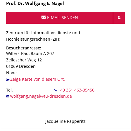
Name
Prof. Dr.
Wolfgang E.
Nagel
E-MAIL SENDEN
Organisationsname
Zentrum für Informationsdienste und Hochleistungsrechnen (Z
Zentrum für Informationsdienste und
Hochleistungsrechnen (ZIH)
Adresse
Besucheradresse:
Willers-Bau, Raum A 207
Zellescher Weg 12
01069
Dresden
None
Zeige Karte von diesem Ort.
Tel.
Zu dieser Seite
Jacqueline Papperitz