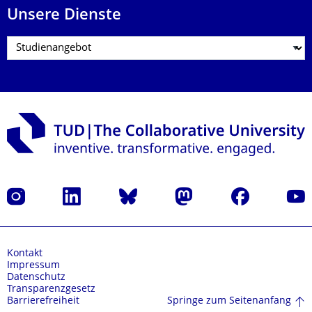
Unsere Dienste
Instagram
LinkedIn
Bluesky
Mastodon
Facebook
Yout
Kontakt
Impressum
Datenschutz
Transparenzgesetz
Springe zum Seitenanfang
Barrierefreiheit