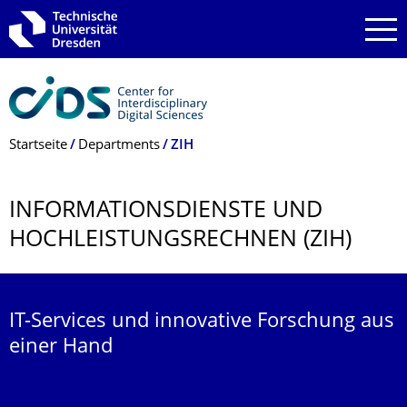
Zur Hauptnavigation springen
Zur Suche springen
Zum Inhalt springen
Breadcrumb-Menü
Startseite
Departments
ZIH
INFORMATIONS­DIENSTE UND
HOCHLEISTUNGS­RECHNEN (ZIH)
IT-Services und innovative Forschung aus
einer Hand