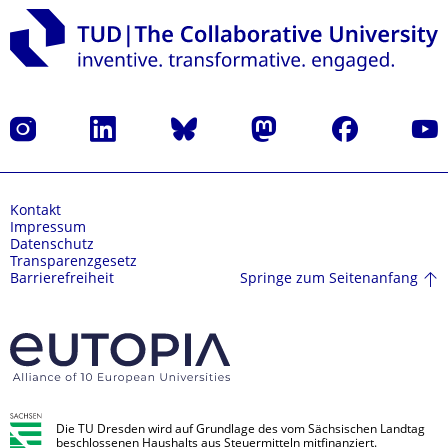
Instagram
LinkedIn
Bluesky
Mastodon
Facebook
Yout
Kontakt
Impressum
Datenschutz
Transparenzgesetz
Springe zum Seitenanfang
Barrierefreiheit
Die TU Dresden wird auf Grundlage des vom Sächsischen Landtag
beschlossenen Haushalts aus Steuermitteln mitfinanziert.