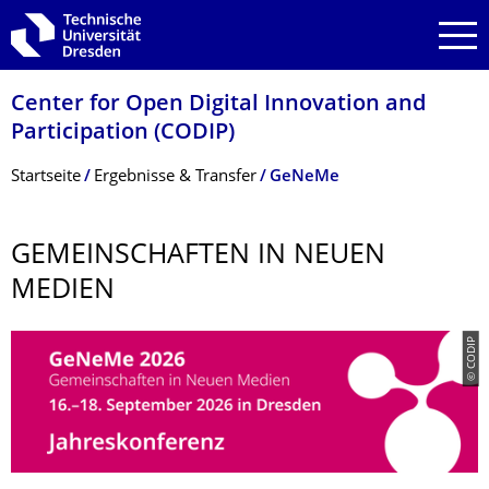
Zur Hauptnavigation springen
Zur Suche springen
Zum Inhalt springen
Center for Open Digital Innovation and
Participation (CODIP)
Breadcrumb-Menü
Startseite
Ergebnisse & Transfer
GeNeMe
GEMEINSCHAFTEN IN NEUEN
MEDIEN
© CODIP