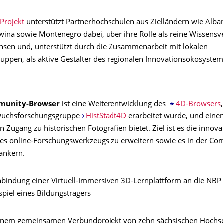
Projekt
unterstützt Partnerhochschulen aus Zielländern wie Alba
ina sowie Montenegro dabei, über ihre Rolle als reine Wissensve
sen und, unterstützt durch die Zusammenarbeit mit lokalen
ruppen, als aktive Gestalter des regionalen Innovationsökosystem
munity-Browser
ist eine Weiterentwicklung des
4D-Browsers
uchsforschungsgruppe
HistStadt4D
erarbeitet wurde, und eine
 Zugang zu historischen Fotografien bietet. Ziel ist es die innova
es online-Forschungswerkzeugs zu erweitern sowie es in der C
rankern.
nbindung einer Virtuell-Immersiven 3D-Lernplattform an die NBP
iel eines Bildungsträgers
 einem gemeinsamen Verbundprojekt von zehn sächsischen Hochs