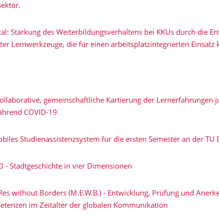
sektor.
ital: Stärkung des Weiterbildungsverhaltens bei KKUs durch die E
zter Lernwerkzeuge, die für einen arbeitsplatzintegrierten Einsatz 
llaborative, gemeinschaftliche Kartierung der Lernerfahrungen j
ährend COVID-19
iles Studienassistenzsystem für die ersten Semester an der TU
D - Stadtgeschichte in vier Dimensionen
Res without Borders (M.E.W.B.) - Entwicklung, Prüfung und Aner
tenzen im Zeitalter der globalen Kommunikation