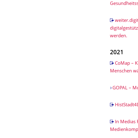
Gesundheits
weiter.dig
digitalgestüt
werden.
2021
CoMap – Ko
Menschen w
GOPAL – Mob
HistStadt4
In Medias 
Medienkompe