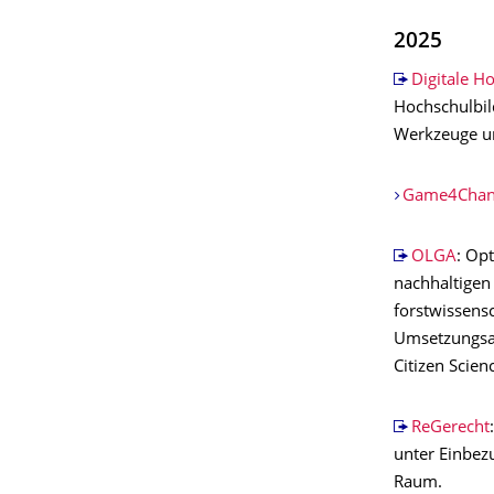
2025
Digitale H
Hochschulbil
Werkzeuge un
Game4Chan
OLGA
: Op
nachhaltigen
forstwissens
Umsetzungsar
Citizen Scie
ReGerecht
unter Einbez
Raum.