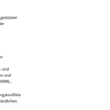
 gestützter
ler
ur
- und
ion und
G-WRRL.
ngskonflikte
ländlichen