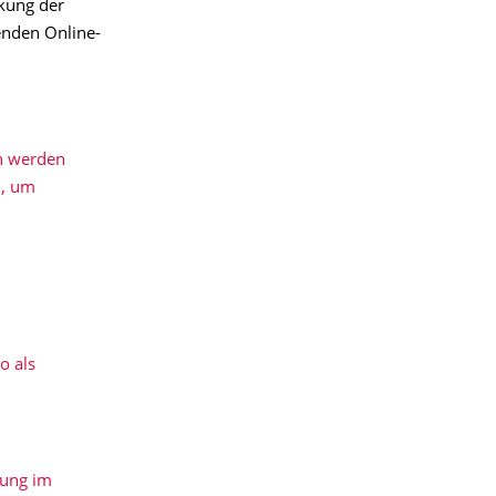
kung der
enden Online-
n werden
n, um
o als
dung im