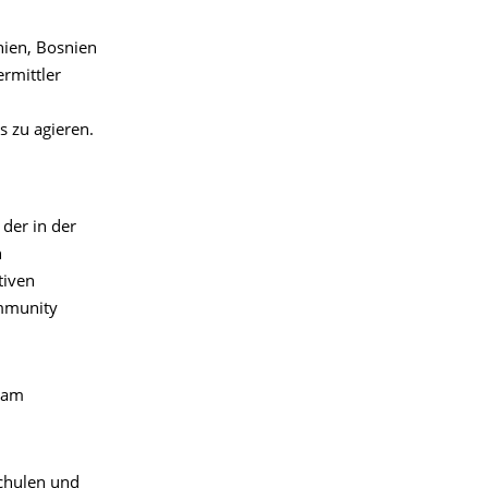
nien, Bosnien
rmittler
s zu agieren.
, der in der
n
tiven
ommunity
 am
chulen und