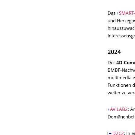
Das
SMART-
und Herzegow
hinauszuwach
Interessensg
2024
Der
4D-Com
BMBF-Nachw
multimedialen
Funktionen d
weiter zu ve
AVILAB2
: A
Domänenbeisp
D2C2
: In