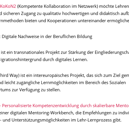
KoKoN2
(Kompetente Kollaboration im Netzwerk) möchte Lehren
d sicheren Zugang zu qualitativ hochwertigen und didaktisch aufb
rnmethoden bieten und Kooperationen untereinander ermöglich
: Digitale Nachweise in der Beruflichen Bildung
ist ein transnationales Projekt zur Stärkung der Eingliederungsc
igrationshintergrund durch digitales Lernen.
hird Way) ist ein intereuropäisches Projekt, das sich zum Ziel ge
nd leicht zugängliche Lernmöglichkeiten im Bereich des Sozialen
ums zur Verfügung zu stellen.
 Personalisierte Kompetenzentwicklung durch skalierbare Mento
einer digitalen Mentoring-Workbench, die Empfehlungen zu indivi
s- und Unterstützungsmöglichkeiten im Lehr-Lernprozess gibt.