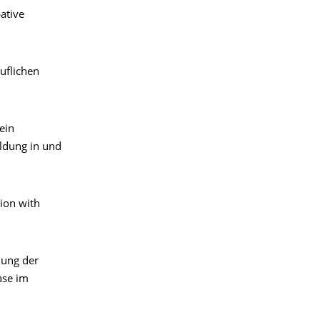
ative
uflichen
ein
ldung in und
tion with
hung der
ase im