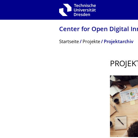
Zur Hauptnavigation springen
Zur Suche springen
Zum Inhalt springen
Center for Open Digital In
Breadcrumb-Menü
Startseite
Projekte
Projektarchiv
PROJEK