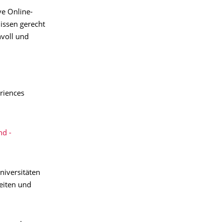
e Online-
issen gerecht
nvoll und
riences
nd -
niversitäten
eiten und