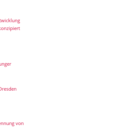
ntwicklung
konzipiert
unger
 Dresden
kennung von