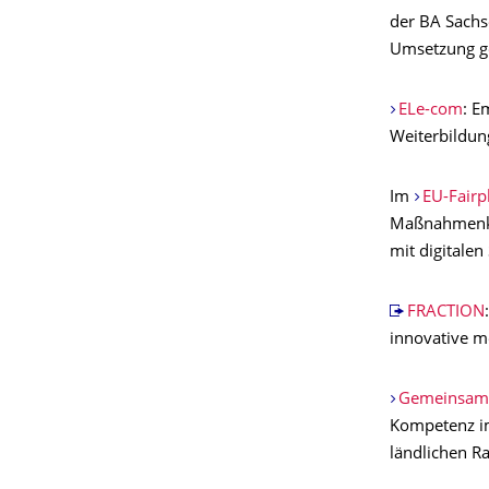
der BA Sachs
Umsetzung ge
ELe-com
: E
Weiterbildun
Im
EU-Fairp
Maßnahmenkat
mit digitale
FRACTION
innovative m
Gemeinsam i
Kompetenz im
ländlichen R