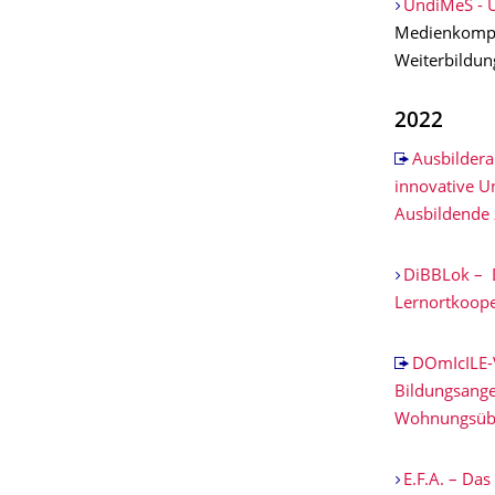
UndiMeS - U
Medienkompet
Weiterbildun
2022
Ausbilder
innovative U
Ausbildende 
DiBBLok – D
Lernortkoop
DOmIcILE-V
Bildungsangeb
Wohnungsüb
E.F.A. – Das