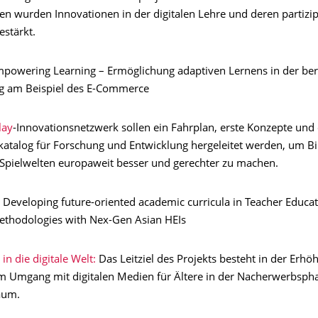
en wurden Innovationen in der digitalen Lehre und deren partizip
stärkt.
mpowering Learning – Ermöglichung adaptiven Lernens in der ber
g am Beispiel des E-Commerce
lay
-Innovationsnetzwerk sollen ein Fahrplan, erste Konzepte und 
alog für Forschung und Entwicklung hergeleitet werden, um Bi
n Spielwelten europaweit besser und gerechter zu machen.
: Developing future-oriented academic curricula in Teacher Educa
ethodologies with Nex-Gen Asian HEIs
n die digitale Welt:
Das Leitziel des Projekts besteht in der Erhö
 Umgang mit digitalen Medien für Ältere in der Nacherwerbsph
aum.