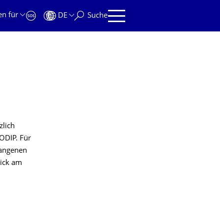
en für
DE
Suche
zlich
ODIP. Für
gangenen
lick am