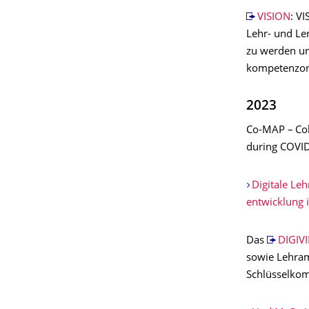
VISION
: V
Lehr- und Le
zu werden un
kompetenzori
2023
Co-MAP – Col
during COVI
Digitale Leh
entwicklung 
Das
DIGIV
sowie Lehram
Schlüsselkom