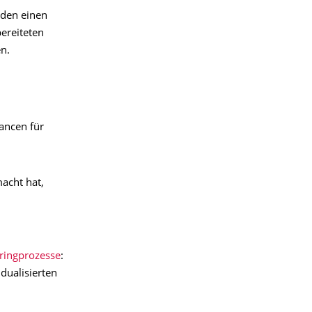
den einen
ereiteten
en.
hancen für
macht hat,
ringprozesse
:
dualisierten