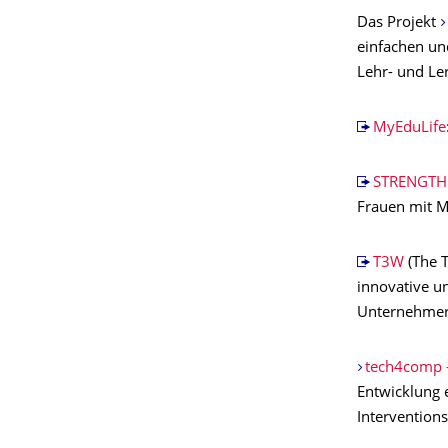
Das Projekt
einfachen un
Lehr- und Le
MyEduLife
STRENGTH
Frauen mit M
T3W
(The T
innovative u
Unternehmert
tech4comp -
Entwicklung 
Intervention