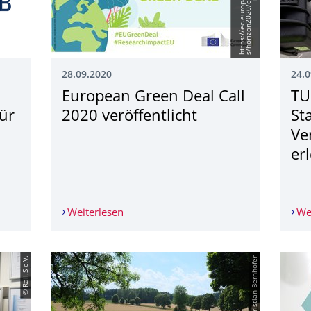
28.09.2020
24.0
European Green Deal Call
TU
ür
2020 veröffentlicht
St
Ve
er
Germany: Startschuss für die Erforschung und Erprobung neuer 
Weiterlesen
European Green Deal Call 2020 veröffen
We
© Rail.S e.V.
© TUD/Christian Bernhofer