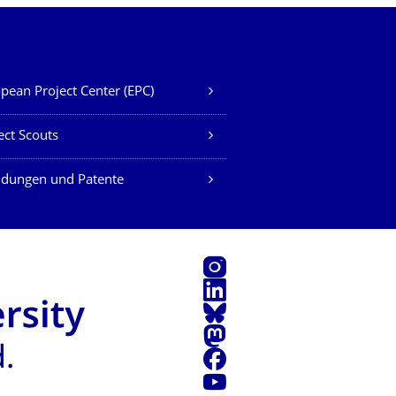
pean Project Center (EPC)
ect Scouts
ndungen und Patente
Instagram
LinkedIn
Bluesky
Mastodon
Facebook
Youtube