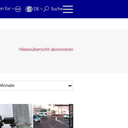
en für
DE
Suche
Newsübersicht abonnieren
t auswählen
© QuerPlaner Buck Heilig GbR