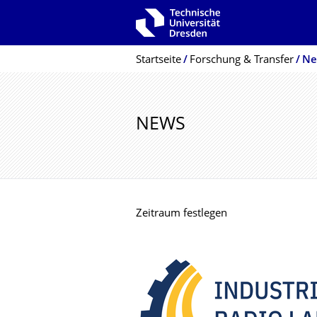
Zur Hauptnavigation springen
Zur Suche springen
Zum Inhalt springen
Breadcrumb-Menü
Startseite
Forschung & Transfer
Ne
NEWS
Zeitraum festlegen