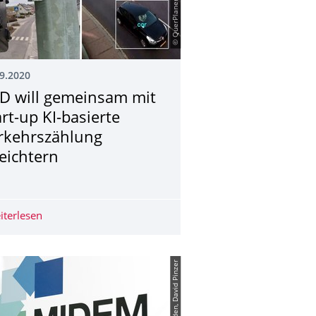
9.2020
D will gemeinsam mit
art-up KI-basierte
rkehrszählung
leichtern
Funksysteme
tlicht
iterlesen
TUD will gemeinsam mit Start-up KI-basierte Verkehrszä
© TU Dresden, David Pinzer