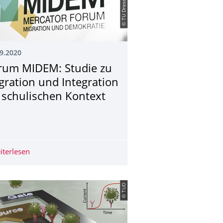
9.2020
rum MIDEM: Studie zu
gration und Integration
 schulischen Kontext
maKonform - Klimawandelanpassung in Mittelgebirgsregionen
iterlesen
Forum MIDEM: Studie zu Migration und Integration im s
© TUD