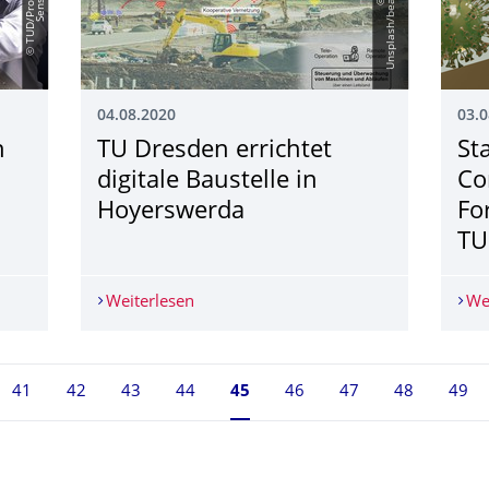
04.08.2020
03.0
n
TU Dresden errichtet
St
digitale Baustelle in
Co
Hoyerswerda
Fo
TU
den IEEE Laser Instrumentation Award
Weiterlesen
TU Dresden errichtet digitale Baustell
We
41
42
43
44
Seite 45, aktuell ausgewählt
45
46
47
48
49