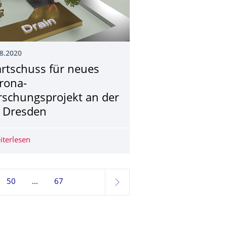
8.2020
artschuss für neues
rona-
rschungsprojekt an der
 Dresden
e in Hoyerswerda
iterlesen
Startschuss für neues Corona-Forschungsprojekt an der
50
67
weiter