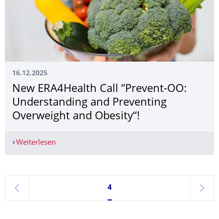
16.12.2025
New ERA4Health Call “Prevent-OO:
Understanding and Preventing
Overweight and Obesity“!
Weiterlesen
New ERA4Health Call “Prevent-OO: Understandin
Seite 4, aktuell ausgewählt
4
zurück
weite