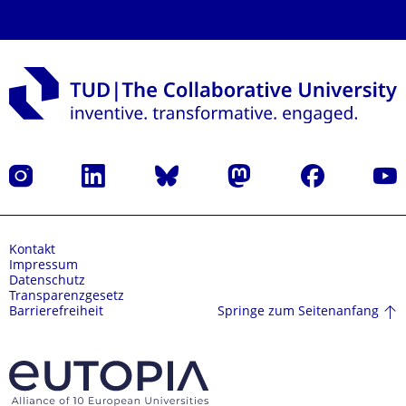
Instagram
LinkedIn
Bluesky
Mastodon
Facebook
Yout
Kontakt
Impressum
Datenschutz
Transparenzgesetz
Springe zum Seitenanfang
Barrierefreiheit