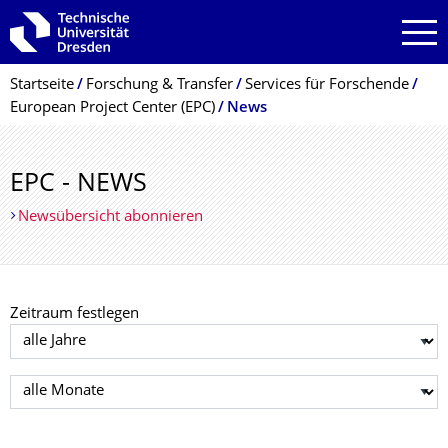
Zur Hauptnavigation springen
Zur Suche springen
Zum Inhalt springen
Breadcrumb-Menü
Startseite
Forschung & Transfer
Services für Forschende
European Project Center (EPC)
News
EPC - NEWS
Newsübersicht abonnieren
Zeitraum festlegen
Jahr auswählen
Monat auswählen