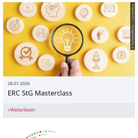
© PantherMedia / champlifezy
28.01.2026
ERC StG Masterclass
Weiterlesen
ERC StG Masterclass