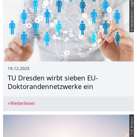
© AdobeStock / vegefox.com
19.12.2025
TU Dresden wirbt sieben EU-
Doktorandennetz­werke ein
Weiterlesen
TU Dresden wirbt sieben EU-Doktorandennetzwe
© TUD Bildpool