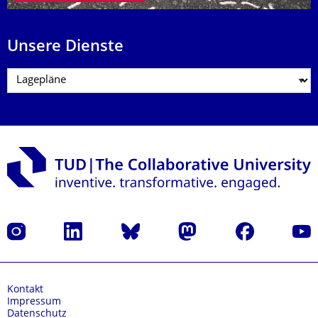
Unsere Dienste
Instagram
LinkedIn
Bluesky
Mastodon
Facebook
Yout
Kontakt
Impressum
Datenschutz