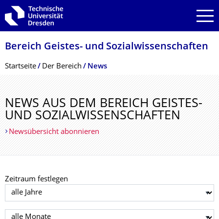
Zur Hauptnavigation springen
Zur Suche springen
Zum Inhalt springen
Bereich Geistes- und Sozialwissenschaf­ten
Breadcrumb-Menü
Startseite
Der Bereich
News
NEWS AUS DEM BEREICH GEISTES-
UND SOZIALWISSEN­SCHAFTEN
Newsübersicht abonnieren
Zeitraum festlegen
Jahr auswählen
Monat auswählen