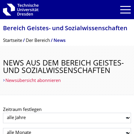
Zur Hauptnavigation springen
Zur Suche springen
Zum Inhalt springen
Bereich Geistes- und Sozialwissenschaf­ten
Breadcrumb-Menü
Startseite
Der Bereich
News
NEWS AUS DEM BEREICH GEISTES-
UND SOZIALWISSEN­SCHAFTEN
Newsübersicht abonnieren
Zeitraum festlegen
Jahr auswählen
Monat auswählen