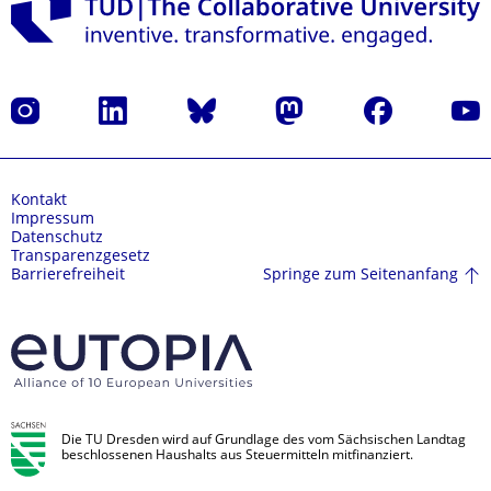
Instagram
LinkedIn
Bluesky
Mastodon
Facebook
Yout
Kontakt
Impressum
Datenschutz
Transparenzgesetz
Springe zum Seitenanfang
Barrierefreiheit
Die TU Dresden wird auf Grundlage des vom Sächsischen Landtag
beschlossenen Haushalts aus Steuermitteln mitfinanziert.