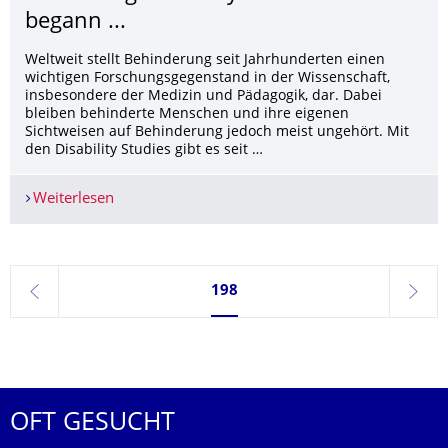
begann ...
Weltweit stellt Behinderung seit Jahrhunderten einen
wichtigen Forschungsgegenstand in der Wissenschaft,
insbesondere der Medizin und Pädagogik, dar. Dabei
bleiben behinderte Menschen und ihre eigenen
Sichtweisen auf Behinderung jedoch meist ungehört. Mit
den Disability Studies gibt es seit …
Weiterlesen
Rethinking Disability: Wie alles begann ...
Seite 198, aktuell ausgewählt
198
zurück
weite
OFT GESUCHT