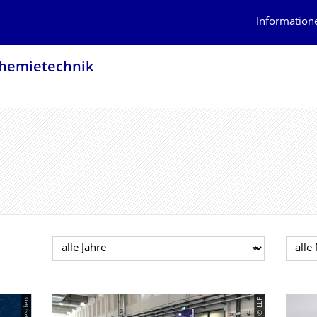
Information
Chemietechnik
Jahr auswählen
Mona
© LLF