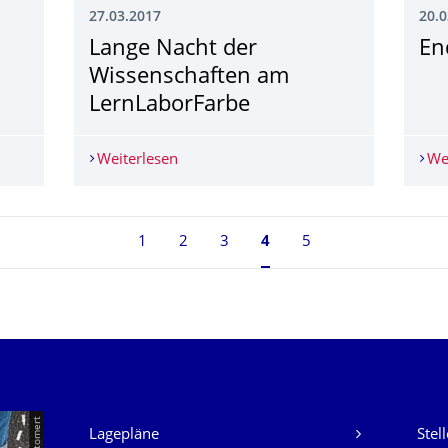
27.03.2017
20.0
Lange Nacht der
En
Wissenschaften am
LernLaborFarbe
enschaften 2018
Weiterlesen
Lange Nacht der Wissenschaften am L
We
1
2
3
Seite 4, aktuell ausgewä
4
5
Unsere Dienste
Lagepläne
Stel