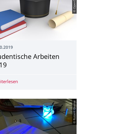
© OpenSource
0.2019
udentische Arbeiten
19
iterlesen
Studentische Arbeiten 2019
© Robert Gieske