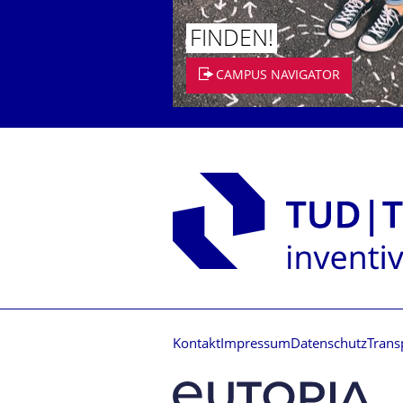
FINDEN!
CAMPUS NAVIGATOR
Kontakt
Impressum
Datenschutz
Trans