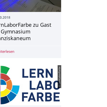
0.2018
rnLaborFarbe zu Gast
 Gymnasium
anziskaneum
iterlesen
LernLaborFarbe zu Gast im Gymnasium Franziskaneum
© LernLaborFarbe