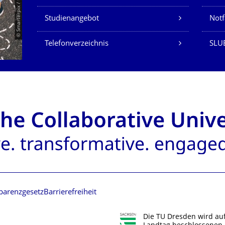
© Smarterpix / tomert
Studienangebot
Not
Telefonverzeichnis
SLUB
parenzgesetz
Barrierefreiheit
Die TU Dresden wird au