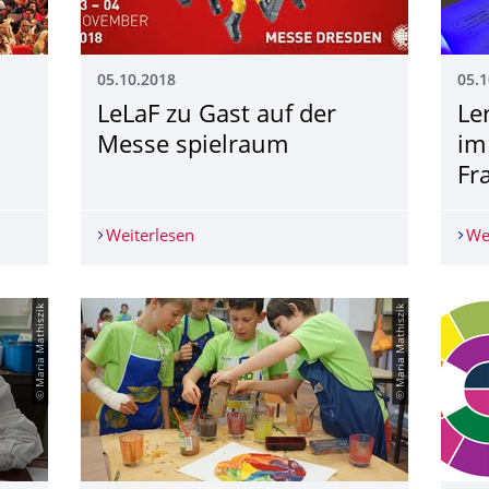
05.10.2018
05.1
LeLaF zu Gast auf der
Le
Messe spielraum
im
Fr
start!
Weiterlesen
LeLaF zu Gast auf der Messe spielraum
We
© Maria Mathiszik
© Maria Mathiszik