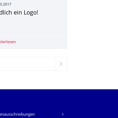
3.2017
dlich ein Logo!
ernLaborFarbe
iterlesen
Endlich ein Logo!
hlt
weiter
lenausschreibungen