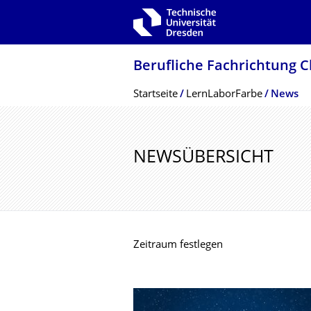
Zur Hauptnavigation springen
Zur Suche springen
Zum Inhalt springen
Berufliche Fachrichtung 
Breadcrumb-Menü
Startseite
LernLaborFarbe
News
NEWSÜBERSICHT
Zeitraum festlegen