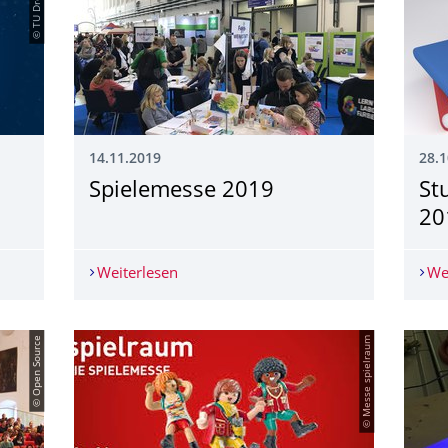
© TU Dresden
14.11.2019
28.1
Spielemesse 2019
St
20
ettel
Weiterlesen
Spielemesse 2019
We
© Open Source
© Messe spielraum