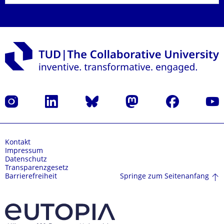
Instagram
LinkedIn
Bluesky
Mastodon
Facebook
Yout
Kontakt
Impressum
Datenschutz
Transparenzgesetz
Springe zum Seitenanfang
Barrierefreiheit