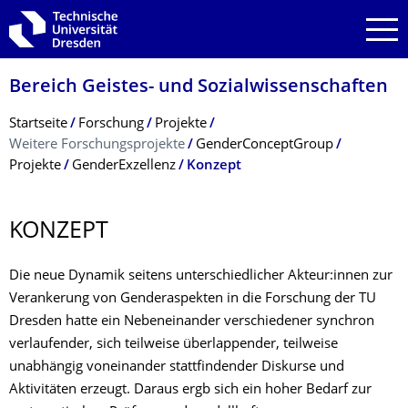
Zur Hauptnavigation springen
Zur Suche springen
Zum Inhalt springen
Bereich Geistes- und Sozialwissenschaf­ten
Breadcrumb-Menü
Startseite
Forschung
Projekte
Weitere Forschungsprojekte
GenderConceptGroup
Projekte
GenderExzellenz
Konzept
KONZEPT
Die neue Dynamik seitens unterschiedlicher Akteur:innen zur
Verankerung von Genderaspekten in die Forschung der TU
Dresden hatte ein Nebeneinander verschiedener synchron
verlaufender, sich teilweise überlappender, teilweise
unabhängig voneinander stattfindender Diskurse und
Aktivitäten erzeugt. Daraus ergb sich ein hoher Bedarf zur