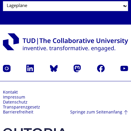
Instagram
LinkedIn
Bluesky
Mastodon
Facebook
Yout
Kontakt
Impressum
Datenschutz
Transparenzgesetz
Springe zum Seitenanfang
Barrierefreiheit