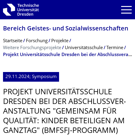
Zur Hauptnavigation springen
Zur Suche springen
Zum Inhalt springen
Bereich Geistes- und Sozialwissenschaf­ten
Breadcrumb-Menü
Startseite
Forschung
Projekte
Weitere Forschungsprojekte
Universitätsschule
Termine
Projekt Universitätsschule Dresden bei der Abschluss­ver­anstal­tung "Gemeinsam für Qualität: Kinder beteiligen am Ganztag" (BmFSFJ-Programm)
29.11.2024; Symposium
PROJEKT UNIVERSITÄTS­SCHULE
DRESDEN BEI DER ABSCHLUSS­VER­
ANSTAL­TUNG "GEMEINSAM FÜR
QUALITÄT: KINDER BETEILIGEN AM
GANZTAG" (BMFSFJ-PROGRAMM)