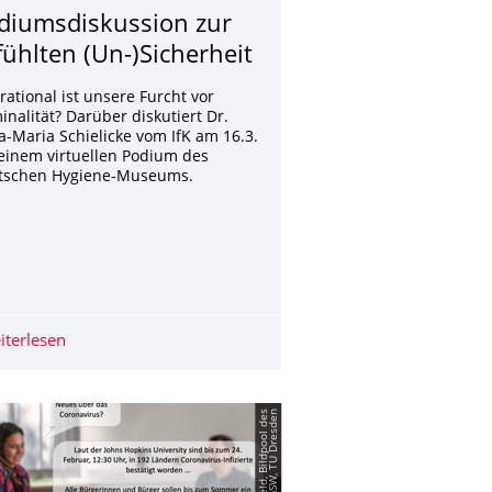
diumsdiskussion zur
fühlten (Un-)Sicherheit
rational ist unsere Furcht vor
inalität? Darüber diskutiert Dr.
-Maria Schielicke vom IfK am 16.3.
einem virtuellen Podium des
tschen Hygiene-Museums.
ffentlichkeitsarbeit
rs Sommersemester online
iterlesen
Podiumsdiskussion zur gefühlten (Un-)Sicherheit
©
N
i
l
s
E
i
s
f
e
l
d,
B
i
l
d
p
o
o
l
d
e
s
B
e
r
e
i
c
h
s
G
S
W,
T
U
D
r
e
s
d
e
n