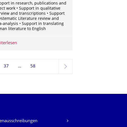
pport in research, publications and
ect work • Support in qualitative
rview and transcriptions • Support
ystematic Literature review and
-analysis • Support in translating
an literature to English
iterlesen
SHK (m/f/d) for assisting PhD project
37
58
weiter
lenausschreibungen