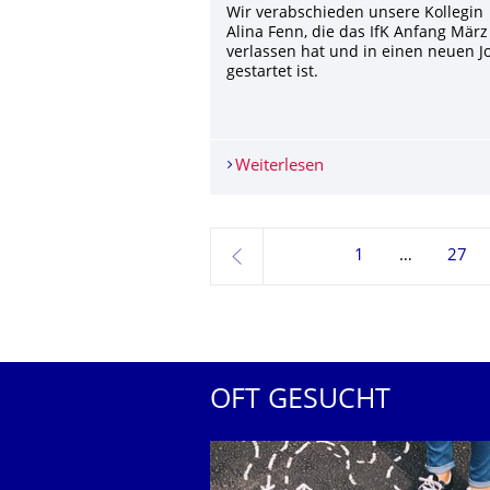
Wir verabschieden unsere Kollegin
Alina Fenn, die das IfK Anfang März
verlassen hat und in einen neuen J
gestartet ist.
Weiterlesen
Verabschiedung von A
1
27
zurück
OFT GESUCHT