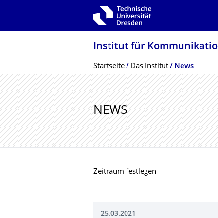
Zur Hauptnavigation springen
Zur Suche springen
Zum Inhalt springen
Institut für Kommunikatio
Breadcrumb-Menü
Startseite
Das Institut
News
NEWS
Zeitraum festlegen
25.03.2021