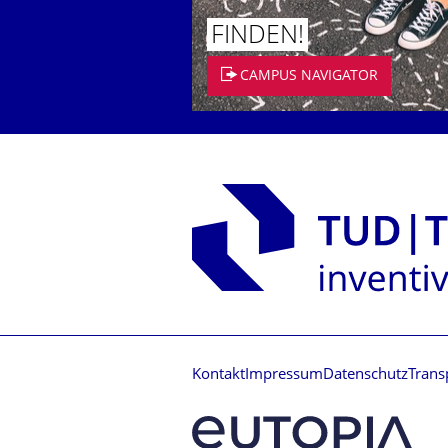
FINDEN!
CAMPUS NAVIGATOR
Kontakt
Impressum
Datenschutz
Trans