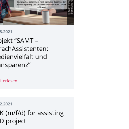
3.2021
ojekt “SAMT –
rachAssistenten:
dienvielfalt und
ansparenz”
mmt vom IfK
iterlesen
Projekt “SAMT – SprachAssistenten: Medienvielfalt und 
2.2021
K (m/f/d) for assisting
D project