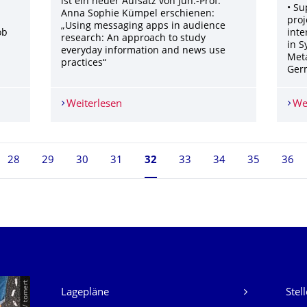
ist ein neuer Aufsatz von Jun.-Prof.
• Su
Anna Sophie Kümpel erschienen:
proj
„Using messaging apps in audience
ob
inte
research: An approach to study
in S
everyday information and news use
Meta
practices“
Germ
lina Fenn
Weiterlesen
Neue Publikation
We
28
29
30
31
Seite 32, aktuell ausgewählt
32
33
34
35
36
Unsere Dienste
Lagepläne
Stel