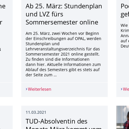
ne
Ab 25. März: Stundenplan
Po
und LVZ fürs
ge
r
Sommersemester online
Wie 
Krim
Am 25. März, zwei Wochen vor Beginn
Anna
der Einschreibungen auf OPAL, werden
auf 
Stundenplan und
Deu
Lehrveranstaltungsverzeichnis für das
4
Sommersemester 2021 online gestellt.
Zu finden sind die Informationen
dann hier. Aktuelle Informationen zum
Ablauf des Semesters gibt es stets auf
der Seite zum …
K eine STUDENTISCHE HILFSKRAFT (M/W/D) für Kommunikation und Ö
Weiterlesen
Ab 25. März: Stundenplan und LVZ fü
We
11.03.2021
TUD-Absolventin des