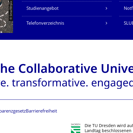
© Smarterpix / tomert
Studienangebot
Not
Telefonverzeichnis
SLUB
parenzgesetz
Barrierefreiheit
Die TU Dresden wird au
Landtag beschlossenen 