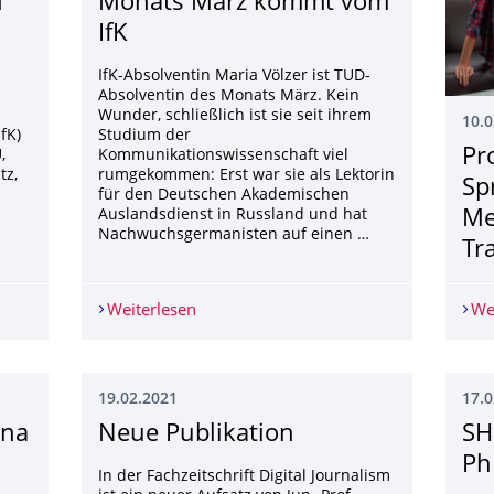
n
Monats März kommt vom
IfK
IfK-Absolventin Maria Völzer ist TUD-
Absolventin des Monats März. Kein
Wunder, schließlich ist sie seit ihrem
10.0
fK)
Studium der
Pr
,
Kommunikationswissenschaft viel
tz,
rumgekommen: Erst war sie als Lektorin
Sp
für den Deutschen Akademischen
Auslandsdienst in Russland und hat
Me
Nachwuchsgermanisten auf einen …
Tr
ssenkommunikation als Wirtschaftsgut
Weiterlesen
TUD-Absolventin des Monats März ko
We
19.02.2021
17.0
ina
Neue Publikation
SH
Ph
In der Fachzeitschrift Digital Journalism