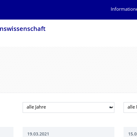
Information
nswis­senschaft
Jahr auswählen
Mona
19.03.2021
15.0