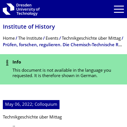
Skip to main navigation
Skip to search
Skip to content
Institute of History
Breadcrumb Menu
Home
The Institute
Events
Technikgeschichte über Mittag
Prüfen, forschen, regulieren. Die Chemisch-Technische Reichsanstalt als Ressortforschungseinrichtung von 1919 bis 1945
Status Message
Info
This document is not available in the language you
requested. It is therefore shown in German.
May 06, 2022; Colloquium
Technikgeschichte über Mittag