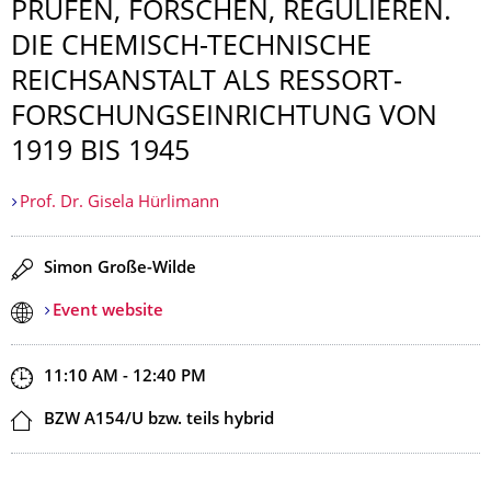
PRÜFEN, FORSCHEN, REGULIEREN.
DIE CHEMISCH-TECHNISCHE
REICHSANSTALT ALS RESSORT­
FORSCHUNGSEIN­RICHTUNG VON
1919 BIS 1945
Prof. Dr. Gisela Hürlimann
Speaker(s)
Simon Große-Wilde
Event website
Start and end time
11:10 AM - 12:40 PM
Location
BZW A154/U bzw. teils hybrid