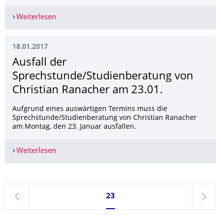
Weiterlesen
SPRECH­STUNDE VON PROF. DR. UWE ISRAEL AM
18.01.2017
Ausfall der
Sprechstunde/Studienberatung von
Christian Ranacher am 23.01.
Aufgrund eines auswärtigen Termins muss die
Sprechstunde/Studienberatung von Christian Ranacher
am Montag, den 23. Januar ausfallen.
Weiterlesen
Ausfall der Sprechstunde/Studienberatung von C
Seite 23, aktuell ausgewählt
23
zurück
weite