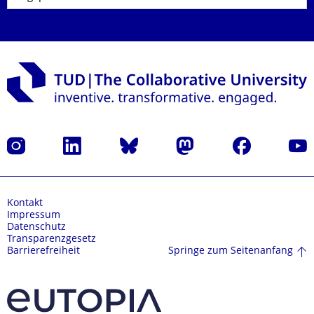
Instagram
LinkedIn
Bluesky
Mastodon
Facebook
Yout
Kontakt
Impressum
Datenschutz
Transparenzgesetz
Springe zum Seitenanfang
Barrierefreiheit