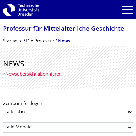
Zur Hauptnavigation springen
Zur Suche springen
Zum Inhalt springen
Professur für Mittelalterliche Geschichte
Breadcrumb-Menü
Startseite
Die Professur
News
NEWS
Newsübersicht abonnieren
Zeitraum festlegen
Jahr auswählen
Monat auswählen