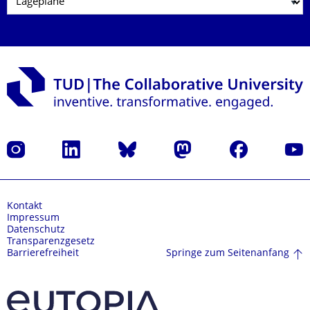
Instagram
LinkedIn
Bluesky
Mastodon
Facebook
Yout
Kontakt
Impressum
Datenschutz
Transparenzgesetz
Springe zum Seitenanfang
Barrierefreiheit