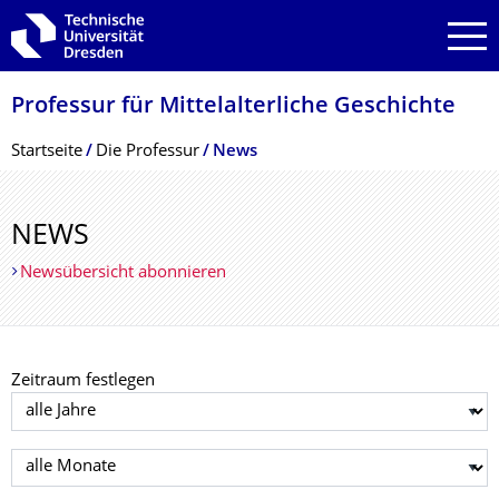
Zur Hauptnavigation springen
Zur Suche springen
Zum Inhalt springen
Professur für Mittelalterliche Geschichte
Breadcrumb-Menü
Startseite
Die Professur
News
NEWS
Newsübersicht abonnieren
Zeitraum festlegen
Jahr auswählen
Monat auswählen