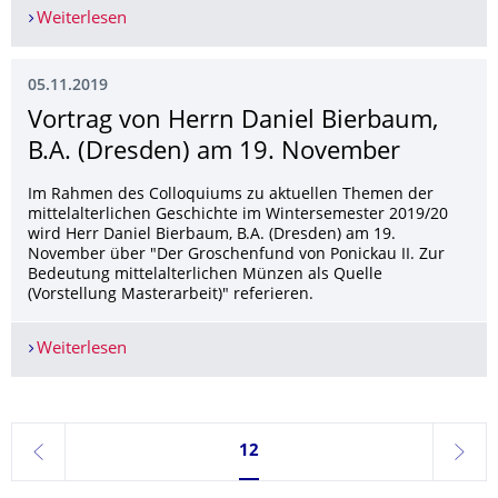
Weiterlesen
Ausfall der Sprechstunde von Prof. Dr. U. Israe
05.11.2019
Vortrag von Herrn Daniel Bierbaum,
B.A. (Dresden) am 19. November
Im Rahmen des Colloquiums zu aktuellen Themen der
mittelalterlichen Geschichte im Wintersemester 2019/20
wird Herr Daniel Bierbaum, B.A. (Dresden) am 19.
November über "Der Groschenfund von Ponickau II. Zur
Bedeutung mittelalterlichen Münzen als Quelle
(Vorstellung Masterarbeit)​​​​​​​" referieren.
Weiterlesen
Vortrag von Herrn Daniel Bierbaum, B.A. (Dres
Seite 12, aktuell ausgewählt
12
zurück
weite