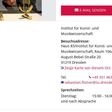
E-MAIL SENDEN
Organisationsname
Institut für Kunst- und Musik
Institut für Kunst- und
Musikwissenschaft
Adresse
Besuchsadresse:
Haus 83/Institut für Kunst- un
Musikwissenschaft, Raum 106
August-Bebel-Straße 20
01219
Dresden
Zeige Karte von diesem Ort.
Tel.
Sprechzeiten:
Dienstag:
15:00 - 16:0
und nach Absprache