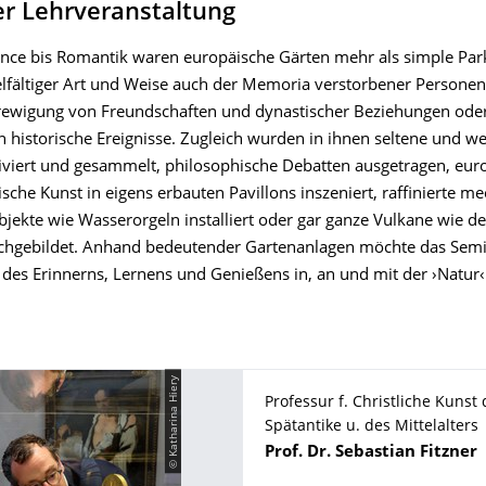
er Lehrveranstaltung
nce bis Romantik waren europäische Gärten mehr als simple Park
ielfältiger Art und Weise auch der Memoria verstorbener Personen
erewigung von Freundschaften und dynastischer Beziehungen oder 
 historische Ereignisse. Zugleich wurden in ihnen seltene und we
tiviert und gesammelt, philosophische Debatten ausgetragen, eur
che Kunst in eigens erbauten Pavillons inszeniert, raffinierte m
bjekte wie Wasserorgeln installiert oder gar ganze Vulkane wie d
chgebildet. Anhand bedeutender Gartenanlagen möchte das Semi
 des Erinnerns, Lernens und Genießens in, an und mit der ›Natur‹
© Katharina Hiery
Professur f. Christliche Kunst 
Spätantike u. des Mittelalters
Name
Prof. Dr.
Sebastian
Fitzner