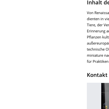
Inhalt d
Von Renaissa
dienten in v
Tiere, der V
Erinnerung an
Pflanzen kul
außereuropäis
technische O
miniature na
für Praktiken
Kontakt