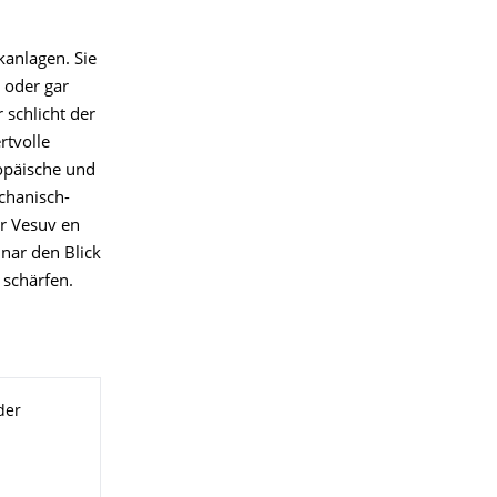
anlagen. Sie
 oder gar
schlicht der
rtvolle
opäische und
echanisch-
er Vesuv en
nar den Blick
 schärfen.
der