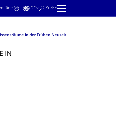
en für
DE
Suche
issensräume in der Frühen Neuzeit
E IN