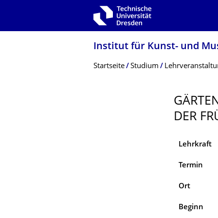
Zur Hauptnavigation springen
Zur Suche springen
Zum Inhalt springen
Institut für Kunst- und M
Breadcrumb-Menü
Startseite
Studium
Lehrveranstalt
GÄRTEN
DER FR
Lehrkraft
Termin
Ort
Beginn