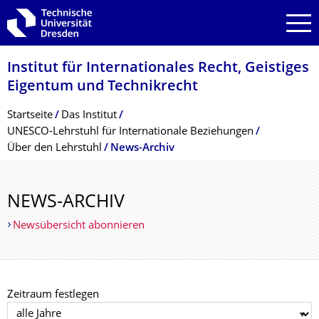
Zur Hauptnavigation springen
Zur Suche springen
Zum Inhalt springen
Institut für Internationales Recht, Geistiges
Eigentum und Technikrecht
Breadcrumb-Menü
Startseite
Das Institut
UNESCO-Lehrstuhl für Internationale Beziehungen
Über den Lehrstuhl
News-Archiv
NEWS-ARCHIV
Newsübersicht abonnieren
Zeitraum festlegen
Jahr auswählen