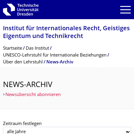
Zur Hauptnavigation springen
Zur Suche springen
Zum Inhalt springen
Institut für Internationales Recht, Geistiges
Eigentum und Technikrecht
Breadcrumb-Menü
Startseite
Das Institut
UNESCO-Lehrstuhl für Internationale Beziehungen
Über den Lehrstuhl
News-Archiv
NEWS-ARCHIV
Newsübersicht abonnieren
Zeitraum festlegen
Jahr auswählen