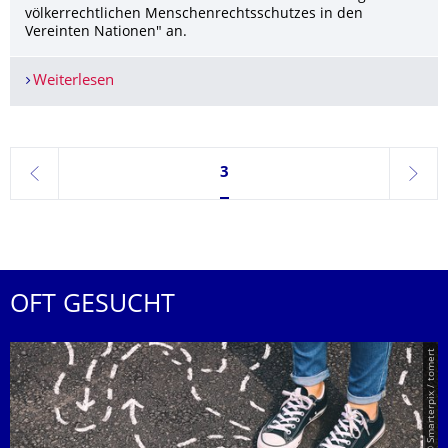
völkerrechtlichen Menschenrechtsschutzes in den
Vereinten Nationen" an.
Weiterlesen
Seminarankündigung im Wintersemester 2021/
Seite 3, aktuell ausgewählt
3
zurück
weite
OFT GESUCHT
© Smarterpix / tomert