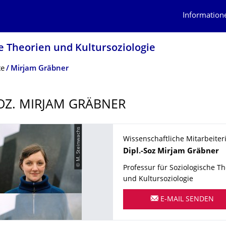
Information
he Theorien und Kultursoziologie
te
Mirjam Gräbner
SOZ. MIRJAM GRÄBNER
© M. Steinwachs
Wissenschaftliche Mitarbeiter
Name
Dipl.-Soz
Mirjam
Gräbner
Professur für Soziologische T
und Kultursoziologie
E-MAIL SENDEN