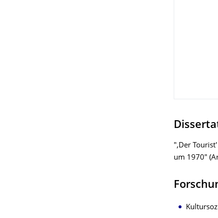
Disserta
",Der Tourist
um 1970" (Arb
Forschu
Kultursoz