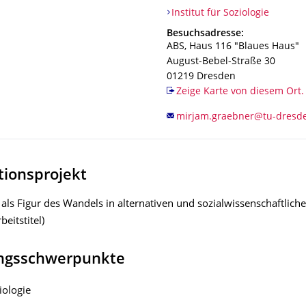
Organisationsname
Institut für Soziologie
Institut für Soziologie
Adresse
Besuchsadresse:
ABS, Haus 116 "Blaues Haus"
August-Bebel-Straße 30
01219
Dresden
Zeige Karte von diesem Ort.
tionsprojekt
' als Figur des Wandels in alternativen und sozialwissenschaftlic
eitstitel)
ngsschwerpunkte
iologie