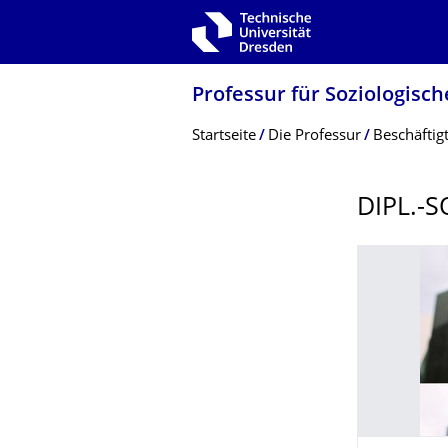
Zur Hauptnavigation springen
Zur Suche springen
Zum Inhalt springen
Professur für Soziologisc
Breadcrumb-Menü
Startseite
Die Professur
Beschäftig
DIPL.-