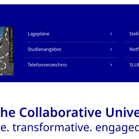
Unsere Dienste
© Smarterpix / tomert
Lagepläne
Stel
Studienangebot
Not
Telefonverzeichnis
SLUB