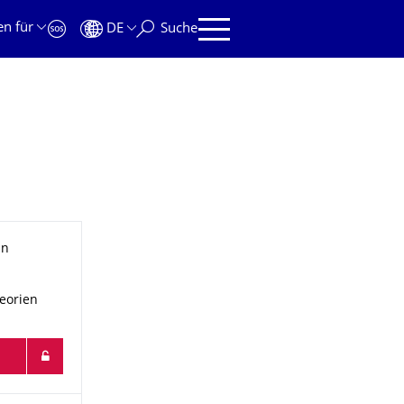
en für
DE
Suche
in
heorien