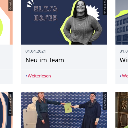
© Joddid
© Nele Mai
01.04.2021
31.0
Neu im Team
Wi
Weiterlesen
Neu im Team
We
© Besand Klatt
© SMJsDEG