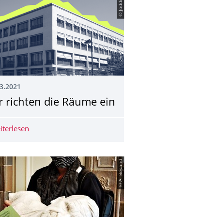
© Joddid
3.2021
r richten die Räume ein
iterlesen
Wir richten die Räume ein
© A. Besand