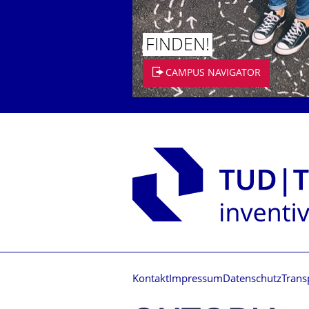
FINDEN!
CAMPUS NAVIGATOR
Kontakt
Impressum
Datenschutz
Trans