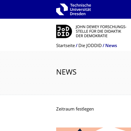
Zur Hauptnavigation springen
Zur Suche springen
Zum Inhalt springen
Breadcrumb-Menü
Startseite
Die JODDID
News
NEWS
Zeitraum festlegen