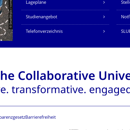
© Smarterpix / tomert
Lagepläne
Stel
Studienangebot
Not
Telefonverzeichnis
SLUB
parenzgesetz
Barrierefreiheit