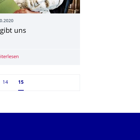
0.2020
 gibt uns
iterlesen
Es gibt uns
14
Seite 15, aktuell ausgewählt
15