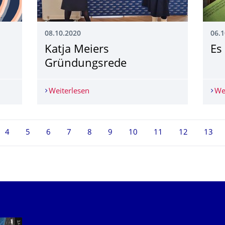
08.10.2020
06.1
Katja Meiers
Es
Gründungsrede
Weiterlesen
Katja Meiers Gründungsrede
We
4
5
6
7
8
9
10
11
12
13
Unsere Dienste