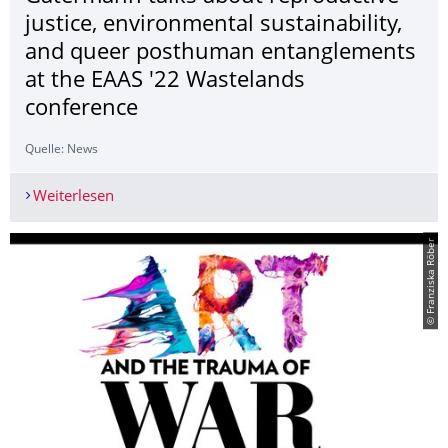
justice, environmental sustainability,
and queer posthuman entanglements
at the EAAS '22 Wastelands
conference
Quelle: News
Weiterlesen
Surviving the Human Race? Julia Gatermann talk
© Franziska Röber