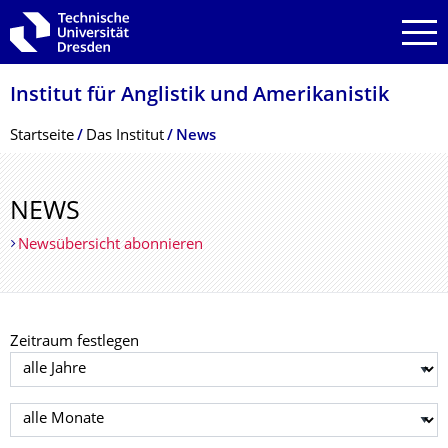
Zur Hauptnavigation springen
Zur Suche springen
Zum Inhalt springen
Institut für Anglistik und Amerikanistik
Breadcrumb-Menü
Startseite
Das Institut
News
NEWS
Newsübersicht abonnieren
Zeitraum festlegen
Jahr auswählen
Monat auswählen