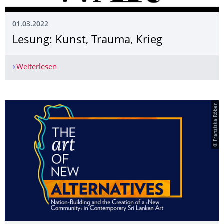
01.03.2022
Lesung: Kunst, Trauma, Krieg
Weiterlesen
Lesung: Kunst, Trauma, Krieg
© Franziska Röber