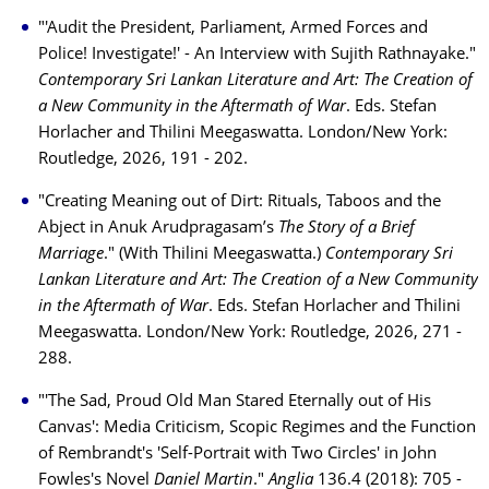
"'Audit the President, Parliament, Armed Forces and
Police! Investigate!' - An Interview with Sujith Rathnayake."
Contemporary Sri Lankan Literature and Art: The Creation of
a New Community in the Aftermath of War
. Eds. Stefan
Horlacher and Thilini Meegaswatta. London/New York:
Routledge, 2026, 191 - 202.
"Creating Meaning out of Dirt: Rituals, Taboos and the
Abject in Anuk Arudpragasam’s
The Story of a Brief
Marriage
." (With Thilini Meegaswatta.)
Contemporary Sri
Lankan Literature and Art: The Creation of a New Community
in the Aftermath of War
. Eds. Stefan Horlacher and Thilini
Meegaswatta. London/New York: Routledge, 2026, 271 -
288.
"'The Sad, Proud Old Man Stared Eternally out of His
Canvas': Media Criticism, Scopic Regimes and the Function
of Rembrandt's 'Self-Portrait with Two Circles' in John
Fowles's Novel
Daniel Martin
."
Anglia
136.4 (2018): 705 -