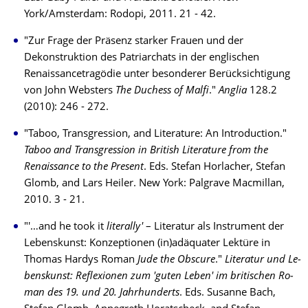
York/Amsterdam: Ro­do­pi, 2011. 21 - 42.
"Zur Frage der Präsenz starker Frauen und der
Dekonstruktion des Patriarchats in der englischen
Renaissancetragödie unter besonderer Berücksichtigung
von John Websters
The Duchess of Malfi
."
Anglia
128.2
(2010): 246 - 272.
"Taboo, Transgression, and Literature: An Introduction."
Taboo and Transgression in British Literature from the
Renaissance to the Present
. Eds. Stefan Horlacher, Stefan
Glomb, and Lars Heiler. New York: Palgrave Macmillan,
2010. 3 - 21.
"'…and he took it
literally'
– Literatur als Instrument der
Lebenskunst: Konzeptionen (in)adäquater Lektüre in
Thomas Hardys Roman
Jude the Obscure
."
Literatur und Le­
bens­kunst: Reflexionen zum 'guten Leben' im britischen Ro­
man des 19. und 20. Jahr­hun­­derts
. Eds. Susanne Bach,