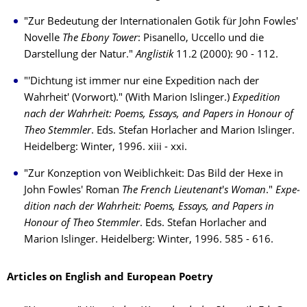
"Zur Bedeutung der Internationalen Gotik für John Fowles'
Novelle
The Ebony Tower
: Pisanello, Uccello und die
Darstellung der Natur."
Anglistik
11.2 (2000): 90 - 112.
"'Dichtung ist immer nur eine Expedition nach der
Wahrheit' (Vorwort)." (With Marion Is­linger.)
Ex­pe­dition
nach der Wahrheit: Poems, Essays, and Papers in Honour of
Theo Stem­mler
. Eds. Stefan Horlacher and Marion Islinger.
Heidelberg: Winter, 1996. xiii - xxi.
"Zur Konzeption von Weiblichkeit: Das Bild der Hexe in
John Fowles' Roman
The French Lieutenant
'
s Woman
."
Ex­pe­
dition nach der Wahrheit: Poems, Essays, and Papers in
Honour of Theo Stem­mler
. Eds. Stefan Horlacher and
Marion Islinger. Heidelberg: Winter, 1996. 585 - 616.
Articles on English and European Poetry