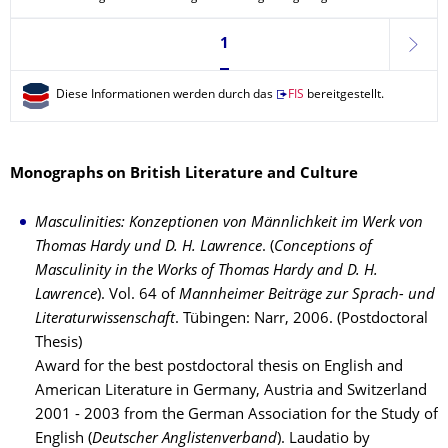
Seite 1, aktuell ausgewählt
1
weite
Diese Informationen werden durch das
FIS
bereitgestellt.
Monographs on British Literature and Culture
Masculinities: Konzeptionen von Männlichkeit im Werk von
Thomas Hardy und D. H. Lawrence
. (
Conceptions of
Masculinity in the Works of Thomas Hardy and D. H.
Lawrence
). Vol. 64 of
Mannheimer Bei­trä­ge zur Sprach- und
Literaturwissenschaft
. Tübingen: Narr, 2006. (Postdoctoral
Thesis)
Award for the best postdoctoral thesis on English and
American Literature in Ger­many, Austria and Switzerland
2001 - 2003 from the German Association for the Study of
English (
Deutscher Anglisten­ver­band
). Laudatio by