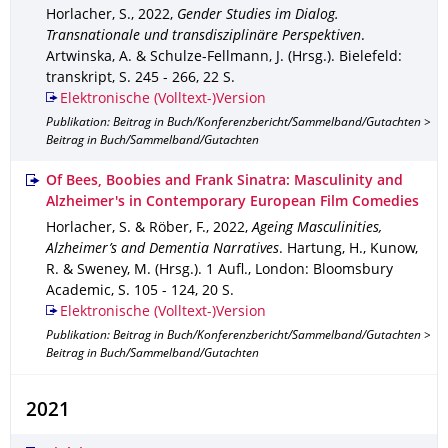
Horlacher, S.
,
2022
,
Gender Studies im Dialog.
Transnationale und transdisziplinäre Perspektiven
.
Artwinska, A. & Schulze-Fellmann, J. (Hrsg.).
Bielefeld
:
transkript
,
S. 245 - 266
,
22 S.
Elektronische (Volltext-)Version
Publikation: Beitrag in Buch/Konferenzbericht/Sammelband/Gutachten >
Beitrag in Buch/Sammelband/Gutachten
Of Bees, Boobies and Frank Sinatra: Masculinity and
Alzheimer's in Contemporary European Film Comedies
Horlacher, S. & Röber, F.
,
2022
,
Ageing Masculinities,
Alzheimer’s and Dementia Narratives
.
Hartung, H., Kunow,
R. & Sweney, M. (Hrsg.).
1 Aufl.
,
London
: Bloomsbury
Academic
,
S. 105 - 124
,
20 S.
Elektronische (Volltext-)Version
Publikation: Beitrag in Buch/Konferenzbericht/Sammelband/Gutachten >
Beitrag in Buch/Sammelband/Gutachten
2021