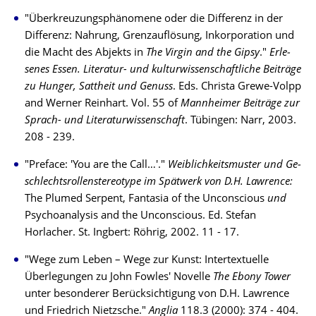
"Überkreuzungsphänomene oder die Differenz in der
Differenz: Nahrung, Grenz­auf­lö­sung, Inkorporation und
die Macht des Abjekts in
The Virgin and the Gipsy
."
Er­le­
senes Es­sen. Literatur- und kul­tur­wissenschaftliche Beiträge
zu Hunger, Sattheit und Ge­nuss
. Eds. Christa Grewe-Volpp
and Werner Reinhart. Vol. 55 of
Mannheimer Beiträge zur
Sprach- und Literaturwissenschaft
. Tübingen: Narr, 2003.
208 - 239.
"Preface: 'You are the Call…'."
Weiblichkeitsmuster und Ge­
schlechts­rollenstereotype im Spät­werk von D.H. Law­rence:
The Plumed Serpent, Fantasia of the Un­con­scious
und
Psycho­analysis and the Uncon­scious. Ed. Stefan
Horlacher. St. Ingbert: Röhrig, 2002. 11 - 17.
"Wege zum Leben – Wege zur Kunst: Intertextuelle
Überlegungen zu John Fowles' No­­velle
The Ebony Tower
unter besonderer Berücksichtigung von D.H. Lawrence
und Fried­rich Nietzsche."
Anglia
118.3 (2000): 374 - 404.