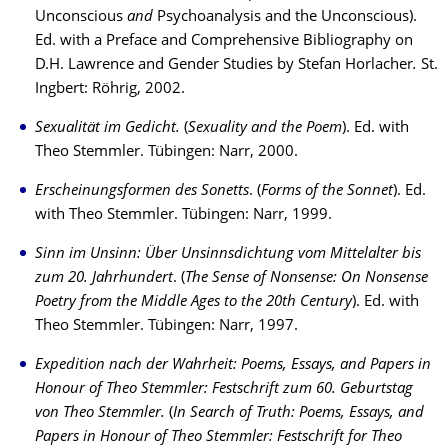
Unconscious
and
Psychoanalysis and the Unconscious).
Ed. with a Preface and Comprehensive Bibliography on
D.H. Lawrence and Gender Studies by Stefan Horlacher
.
St.
Ingbert: Röhrig, 2002.
Sexualität im Gedicht.
(
Sexuality and the Poem
). Ed. with
Theo Stemmler. Tübingen: Narr, 2000.
Erscheinungsformen des Sonetts
. (
Forms of the Sonnet
). Ed.
with Theo Stemmler. Tübin­gen: Narr, 1999.
Sinn im Unsinn: Über Unsinnsdichtung vom Mittelalter bis
zum 20.
Jahr­hun­dert
. (
The Sense of Nonsense: On Nonsense
Poetry from the Mid­dle Ages to the 20th Century
). Ed. with
Theo Stemmler. Tübingen: Narr, 1997.
Expedition nach der Wahrheit: Poems, Essays, and Papers in
Honour of Theo Stem­mler: Festschrift zum 60. Geburtstag
von Theo Stemmler.
(
In Search of Truth: Poems, Essays, and
Papers in Honour of Theo Stemmler: Festschrift for Theo