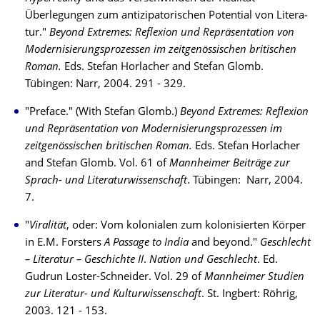
Überlegungen zum antizipatorischen Potential von Lite­ra­
tur."
Beyond Extremes: Reflexion und Repräsentation von
Moderni­sie­rungs­prozessen im zeit­genössischen britischen
Roman.
Eds. Stefan Horlacher and Stefan Glomb.
Tübingen: Narr, 2004. 291 - 329.
"Preface." (With Stefan Glomb.)
Beyond Extremes: Reflexion
und Reprä­sen­ta­tion von Modernisierungsprozessen im
zeitgenössischen britischen Roman.
Eds. Stefan Hor­la­cher
and Stefan Glomb. Vol. 61 of
Mannheimer Beiträge zur
Sprach- und Litera­tur­wis­sen­schaft
. Tü­bin­gen: Narr, 2004.
7.
"
Viralität
, oder: Vom kolonialen zum kolonisierten Körper
in E.M. Forsters
A Pas­sage to India
and beyond."
Ge­schlecht
– Literatur – Ge­schichte II
.
Nation und Geschlecht
. Ed.
Gudrun Loster-Schneider. Vol. 29 of
Mannheimer Stu­dien
zur Literatur- und Kul­tur­wis­senschaft
. St. Ingbert: Röhrig,
2003. 121 - 153.