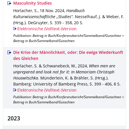
Masculinity Studies
Horlacher, S.
,
18 Nov. 2024
,
Handbuch
Kulturwissenschaftliche „Studies“
.
Nesselhauf, J. & Weber, F.
(Hrsg.).
DeGruyter
,
S. 339 - 358
,
20 S.
Elektronische (Volltext-)Version
Publikation: Beitrag in Buch/Konferenzbericht/Sammelband/Gutachten >
Beitrag in Buch/Sammelband/Gutachten
Die Krise der Männlichkeit, oder: Die ewige Wiederkunft
des Gleichen
Horlacher, S. & Schwanebeck, W.
,
2024
,
When men are
unprepared and look not for it: In Memoriam Christoph
Houswitschka
.
Münderlein, K. & Brähler, S. (Hrsg.).
Bamberg
: University of Bamberg Press
,
S. 399 - 406
,
8 S.
Elektronische (Volltext-)Version
Publikation: Beitrag in Buch/Konferenzbericht/Sammelband/Gutachten >
Beitrag in Buch/Sammelband/Gutachten
2023