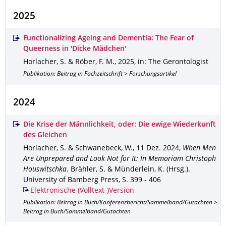
2025
Functionalizing Ageing and Dementia: The Fear of
Queerness in 'Dicke Mädchen'
Horlacher, S. & Röber, F. M.
,
2025
,
in: The Gerontologist
Publikation: Beitrag in Fachzeitschrift > Forschungsartikel
2024
Die Krise der Männlichkeit, oder: Die ewige Wiederkunft
des Gleichen
Horlacher, S. & Schwanebeck, W.
,
11 Dez. 2024
,
When Men
Are Unprepared and Look Not for It: In Memoriam Christoph
Houswitschka
.
Brähler, S. & Münderlein, K. (Hrsg.).
University of Bamberg Press
,
S. 399 - 406
Elektronische (Volltext-)Version
Publikation: Beitrag in Buch/Konferenzbericht/Sammelband/Gutachten >
Beitrag in Buch/Sammelband/Gutachten