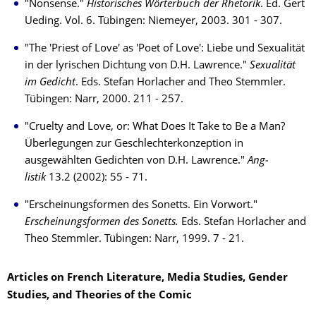
"Nonsense."
Historisches Wörterbuch der Rhetorik
. Ed. Gert
Ueding. Vol. 6. Tübingen: Nie­meyer, 2003. 301 - 307.
"The 'Priest of Love' as 'Poet of Love': Liebe und Sexualität
in der lyrischen Dich­tung von D.H. Lawrence."
Sexualität
im Gedicht
. Eds. Stefan Horlacher and Theo Stemmler.
Tübingen: Narr, 2000. 211 - 257.
"Cruelty and Love, or: What Does It Take to Be a Man?
Überlegungen zur Ge­schlech­terkonzeption in
ausgewählten Gedichten von D.H. Lawrence."
Ang­
listik
13.2 (2002): 55 - 71.
"Erscheinungsformen des Sonetts. Ein Vorwort."
Erscheinungsformen des Sonetts.
Eds. Stefan Horlacher and
Theo Stem­mler. Tü­bin­gen: Narr, 1999. 7 - 21.
Articles on French Literature, Media Studies, Gender
Studies, and Theories of the Comic