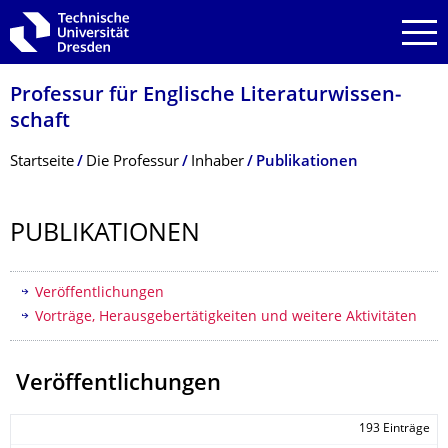
Zur Hauptnavigation springen
Zur Suche springen
Zum Inhalt springen
Professur für Englische Literaturwissen­
schaft
Breadcrumb-Menü
Startseite
Die Professur
Inhaber
Publikationen
PUBLIKATIONEN
Inhaltsverzeichnis
Veröffentlichungen
Vorträge, Herausgebertätigkeiten und weitere Aktivitäten
Veröffentlichungen
193 Einträge