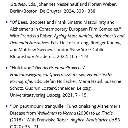
›Studies‹
. Eds. Johannes Nesselhauf and Florian Weber.
Berlin/Boston: De Gruyter, 2024, 339 - 358.
"Of Bees, Boobies and Frank Sinatra: Masculinity and
Alzheimer's in Contemporary European Film Comedies."
With Franziska Röber.
Ageing Masculinities, Alzheimer’s and
Dementia Narratives
. Eds. Heike Hartung, Rüdiger Kunow,
and Matthew Sweney. London/New York/Dublin:
Bloomsbury Academic, 2022. 105 - 124.
"Einleitung."
GenderGraduateProjects V –
Frauenbewegungen, Queerness/Intersex, Feministische
Pornografie
. Eds. Stefan Horlacher, Maria Häusl, Susanne
Schötz, Gudrun Loster-Schneider. Leipzig:
Universitätsverlag Leipzig, 2021. 7 - 15.
"'On peut mourir tranquille!' Functionalizing Alzheimer's
Disease from
Wellkåmm to Verona
(2006) to
La Finale
(2018)." With Franziska Röber.
Anglica Wratislaviensia
58
(2020): 35 - 71.