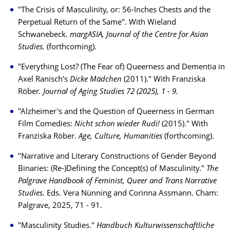
"The Crisis of Masculinity, or: 56-Inches Chests and the
Perpetual Return of the Same". With Wieland
Schwanebeck.
margASIA, Journal of the Centre for Asian
Studies.
(forthcoming).
"Everything Lost? (The Fear of) Queerness and Dementia in
Axel Ranisch's
Dicke Mädchen
(2011)." With Franziska
Röber
. Journal of Aging Studies 72 (2025), 1 - 9.
"Alzheimer's and the Question of Queerness in German
Film Comedies:
Nicht schon wieder Rudi!
(2015)." With
Franziska Röber.
Age, Culture, Humanities
(forthcoming).
"Narrative and Literary Constructions of Gender Beyond
Binaries: (Re-)Defining the Concept(s) of Masculinity."
The
Palgrave Handbook of Feminist, Queer and Trans Narrative
Studies
. Eds. Vera Nünning and Corinna Assmann. Cham:
Palgrave, 2025, 71 - 91.
"Masculinity Studies."
Handbuch Kulturwissenschaftliche