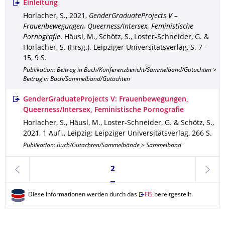
Einleitung
Horlacher, S.
,
2021
,
GenderGraduateProjects V –
Frauenbewegungen, Queerness/Intersex, Feministische
Pornografie
.
Häusl, M., Schötz, S., Loster-Schneider, G. &
Horlacher, S. (Hrsg.).
Leipziger Universitätsverlag
,
S. 7 -
15
,
9 S.
Publikation: Beitrag in Buch/Konferenzbericht/Sammelband/Gutachten >
Beitrag in Buch/Sammelband/Gutachten
GenderGraduateProjects V: Frauenbewegungen,
Queerness/Intersex, Feministische Pornografie
Horlacher, S., Häusl, M., Loster-Schneider, G. & Schötz, S.
,
2021
,
1 Aufl.
,
Leipzig
: Leipziger Universitätsverlag
,
266 S.
Publikation: Buch/Gutachten/Sammelbände > Sammelband
Seite 2, aktuell ausgewählt
2
zurück
weite
Diese Informationen werden durch das
FIS
bereitgestellt.