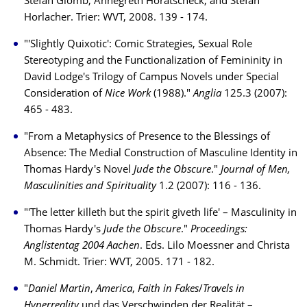
Stefan Glomb, Annegreth Hora­tscheck, and Stefan
Horlacher. Trier: WVT, 2008. 139 - 174.
"'Slightly Quixotic': Comic Strategies, Sexual Role
Stereotyping and the Functionalization of Femininity in
David Lodge's Trilogy of Campus Novels under Special
Consideration of
Nice Work
(1988)."
Anglia
125.3 (2007):
465 - 483.
"From a Metaphysics of Presence to the Blessings of
Absence: The Medial Construction of Masculine Identity in
Thomas Hardy's Novel
Jude the Obscure
."
Journal of Men,
Masculinities and Spirituality
1.2 (2007): 116 - 136.
"'The letter killeth but the spirit giveth life' – Masculinity in
Thomas Hardy's
Jude the Obscure
."
Proceedings:
Anglistentag 2004 Aachen
. Eds. Lilo Moessner and Christa
M. Schmidt. Trier: WVT, 2005. 171 - 182.
"
Daniel Martin
,
America
,
Faith in Fakes
/
Travels in
Hyperreality
und das Ver­schwin­den der Realität –