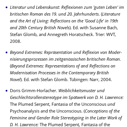
Literatur und Lebenskunst: Reflexionen zum 'guten Leben' im
britischen Ro­man des 19. und 20.
Jahrhunderts
. (
Literature
and the Art of Living: Reflections on the 'Good Life' in 19th
and 20th Century British Novels
). Ed. with Susanne Bach,
Stefan Glomb, and Annegreth Horatscheck. Trier: WVT,
2008.
Beyond Extremes:
Repräsentation und Reflexion von Moder­
ni­sie­rungs­pro­zes­sen im zeitgenössischen britischen Roman.
(
Beyond Extremes: Representations of and Reflections on
Modernisation Processes in the Contemporary British
Novel
).
Ed. with Stefan Glomb. Tübingen: Narr, 2004.
Doris Grimm-Horlacher.
Weiblichkeitsmuster und
Geschlechtsrollenstereotype im Spät­werk von D. H. Law­rence:
The Plumed Serpent, Fantasia of the Un­con­scious
und
Psycho­analysis and the Uncon­scious. (
Conceptions of the
Feminine and Gender Role Stereotyping in the Later Work of
D. H. Lawrence:
The Plumed Serpent
,
Fantasia of the