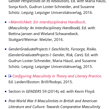
Gender Perspectives on Its Resolution
). Ed. with Maria Häusl,
Sonja Koch, Gudrun Loster-Schneider, and Susanne
Schötz. Leipzig: Leipziger Universitätsverlag, 2016.
Männlichkeit: Ein interdisziplinäres Handbuch
.
(
Masculinity: An Interdisciplinary Handbook
). Ed. with
Bettina Jansen and Wieland Schwanebeck.
Stuttgart/Weimar: Metzler, 2016.
GenderGraduateProjects I: Geschlecht, Fürsorge, Risiko.
(
GenderGraduateProjects I: Gender, Risk, Care
).
Ed. with
Gudrun Loster-Schneider, Maria Häusl, and Susanne
Schötz. Leipzig: Leipziger Universitätsverlag, 2015.
Configuring Masculinity in Theory and Literary Practice
.
Ed. Leiden/Boston: Brill/Rodopi, 2015.
Section in
GENDERS
59 (2014), ed. with Kevin Floyd.
Post-World War II Masculinities in British and American
Literature and Culture: Towards Comparative Masculinity