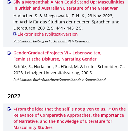
Silvia Mergenthal: A Man Could Stand Up: Masculinities
in British and Australian Literature of the Great War
Horlacher, S. & Meegaswatta, T. N. K.
,
23 Nov. 2023
,
in: Archiv für das Studium der neueren Sprachen und
Literaturen
.
260
,
2
,
S. 444 - 445
,
2 S.
Elektronische (Volltext-)Version
Publikation: Beitrag in Fachzeitschrift > Rezension
GenderGraduateProjects VI – Lebenswelten,
Feministische Diskurse, Narrating Gender
Schötz, S., Horlacher, S., Häusl, M. & Loster-Schneider, G.
,
2023
,
Leipziger Universitätsverlag
,
290 S.
Publikation: Buch/Gutachten/Sammelbände > Sammelband
2022
»From the idea that the self is not given to us…« On the
Relevance of Comparative Approaches, the Importance
of Narrative, and the Knowledge of Literature for
Masculinity Studies