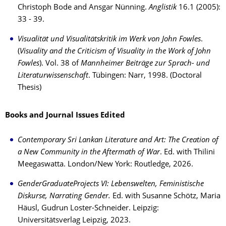
Christoph Bode and Ansgar Nünning.
Anglistik
16.1 (2005):
33 - 39.
Visualität und Visualitätskritik im Werk von John Fowles
.
(
Visuality and the Criticism of Visuality in the Work of John
Fowles
). Vol. 38 of
Mannheimer Bei­trä­ge zur Sprach- und
Literaturwissenschaft
. Tübingen: Narr, 1998. (Doctoral
Thesis)
Books and Journal Issues Edited
Contemporary Sri Lankan Literature and Art: The Creation of
a New Community in the Aftermath of War
. Ed. with Thilini
Meegaswatta. London/New York: Routledge, 2026.
GenderGraduateProjects VI: Lebenswelten, Feministische
Diskurse, Narrating Gender.
Ed. with Susanne Schötz, Maria
Häusl, Gud­run Loster-Schneider. Leipzig:
Universitätsverlag Leip­zig, 2023.