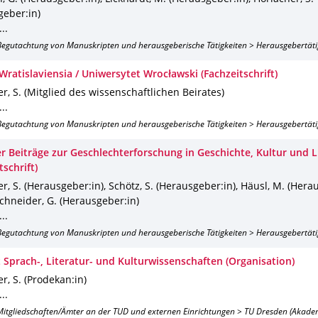
geber:in)
..
 Begutachtung von Manuskripten und herausgeberische Tätigkeiten > Herausgebertäti
Wratislaviensia / Uniwersytet Wrocławski (Fachzeitschrift)
r, S. (Mitglied des wissenschaftlichen Beirates)
..
 Begutachtung von Manuskripten und herausgeberische Tätigkeiten > Herausgebertäti
r Beiträge zur Geschlechterforschung in Geschichte, Kultur und L
tschrift)
r, S. (Herausgeber:in), Schötz, S. (Herausgeber:in), Häusl, M. (Hera
chneider, G. (Herausgeber:in)
..
 Begutachtung von Manuskripten und herausgeberische Tätigkeiten > Herausgebertäti
t Sprach-, Literatur- und Kulturwissenschaften (Organisation)
r, S. (Prodekan:in)
..
: Mitgliedschaften/Ämter an der TUD und externen Einrichtungen > TU Dresden (Akade