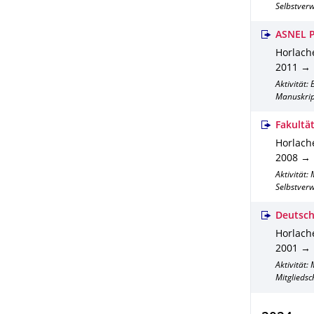
Selbstverw
ASNEL P
Horlache
2011 → .
Aktivität
Manuskri
Fakultä
Horlache
2008 → .
Aktivität
Selbstverw
Deutsch
Horlache
2001 → .
Aktivität:
Mitgliedsc