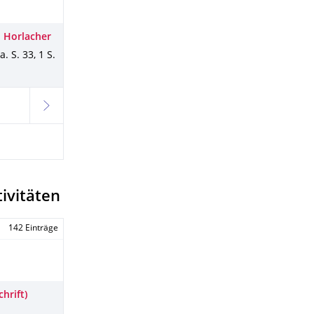
 Horlacher
ta
.
S. 33
,
1 S.
weiter
ivitäten
142 Einträge
hrift)