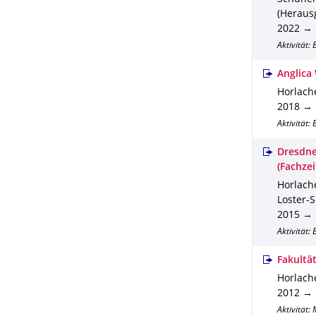
(Heraus
2022 → .
Aktivität:
Anglica 
Horlache
2018 → .
Aktivität:
Dresdne
(Fachzei
Horlache
Loster-S
2015 → .
Aktivität:
Fakultä
Horlache
2012 → .
Aktivität