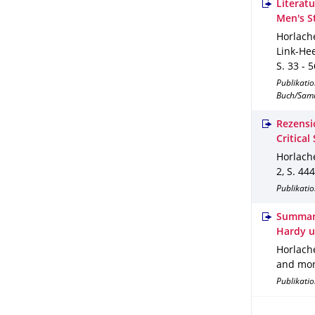
Literat
Men's St
Horlache
Link-Hee
S. 33 - 5
Publikati
Buch/Sam
Rezensi
Critical
Horlache
2
,
S. 44
Publikatio
Summary
Hardy u
Horlache
and mo
Publikatio