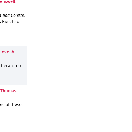
enswelt,
t und Colette
.
, Bielefeld
,
Love. A
Literaturen
.
n Thomas
es of theses