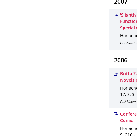
2007
'Slightl
Functio
Special 
Horlache
Publikatio
2006
Britta 
Novels 
Horlache
17
,
2
,
S.
Publikatio
Confere
Comic i
Horlache
S. 216 -