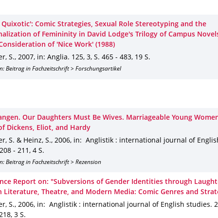
y Quixotic': Comic Strategies, Sexual Role Stereotyping and the
nalization of Femininity in David Lodge's Trilogy of Campus Nove
Consideration of 'Nice Work' (1988)
r, S.
,
2007
,
in: Anglia
.
125
,
3
,
S. 465 - 483
,
19 S.
n: Beitrag in Fachzeitschrift > Forschungsartikel
Zangen. Our Daughters Must Be Wives. Marriageable Young Women
of Dickens, Eliot, and Hardy
r, S. & Heinz, S.
,
2006
,
in: Anglistik : international journal of Engli
 208 - 211
,
4 S.
n: Beitrag in Fachzeitschrift > Rezension
nce Report on: "Subversions of Gender Identities through Laught
n Literature, Theatre, and Modern Media: Comic Genres and Strat
r, S.
,
2006
,
in: Anglistik : international journal of English studies
.
2
 218
,
3 S.