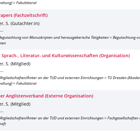
altung) > Fakultätsrat
apers (Fachzeitschrift)
r, S. (Gutachter:in)
..
: Begutachtung von Manuskripten und herausgeberische Tätigkeiten > Begutachtung v
pten
t Sprach-, Literatur- und Kulturwissenschaften (Organisation)
r, S. (Mitglied)
..
: Mitgliedschaften/Ämter an der TUD und externen Einrichtungen > TU Dresden (Akade
altung) > Fakultätsrat
er Anglistenverband (Externe Organisation)
r, S. (Mitglied)
..
 Mitgliedschaften/Ämter an der TUD und externen Einrichtungen > Fachgesellschafte
haft