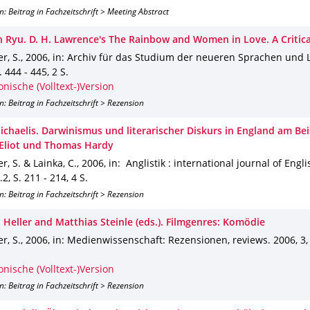
n: Beitrag in Fachzeitschrift > Meeting Abstract
 Ryu. D. H. Lawrence's The Rainbow and Women in Love. A Critica
r, S.
,
2006
,
in: Archiv für das Studium der neueren Sprachen und L
. 444 - 445
,
2 S.
onische (Volltext-)Version
n: Beitrag in Fachzeitschrift > Rezension
ichaelis. Darwinismus und literarischer Diskurs in England am Bei
Eliot und Thomas Hardy
r, S. & Lainka, C.
,
2006
,
in: Anglistik : international journal of Engl
.2
,
S. 211 - 214
,
4 S.
n: Beitrag in Fachzeitschrift > Rezension
 Heller and Matthias Steinle (eds.). Filmgenres: Komödie
r, S.
,
2006
,
in: Medienwissenschaft: Rezensionen, reviews
.
2006
,
3
onische (Volltext-)Version
n: Beitrag in Fachzeitschrift > Rezension