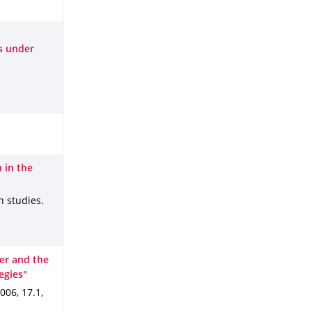
ls under
 in the
sh studies
.
er and the
egies"
006
,
17.1
,