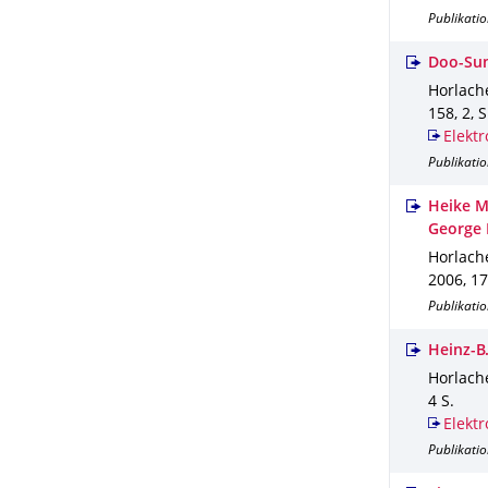
Publikatio
Doo-Sun
Horlache
158
,
2
,
S
Elektr
Publikatio
Heike M
George 
Horlache
2006
,
17
Publikatio
Heinz-B.
Horlache
4 S.
Elektr
Publikatio