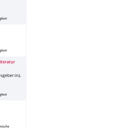
gkeit
gkeit
iteratur
usgeber:in),
gkeit
mische