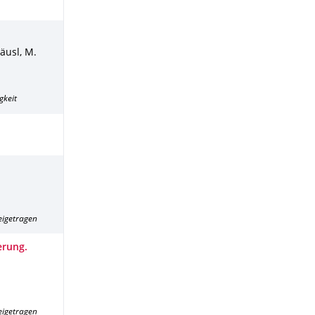
äusl, M.
gkeit
eigetragen
erung.
eigetragen