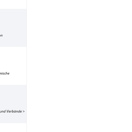
on
mische
n und Verbände >