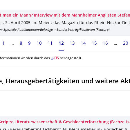
t man ein Mann? Interview mit dem Mannheimer Anglisten Stefan
r, S.
,
April 2005
,
in: Meier : das Magazin für das Rhein-Neckar-Del
n: Spezielle Publikationen/Beiträge > Sonderbeitrag/Feuilleton (Feature)
1
8
9
10
11
Seite 12, aktuell ausgewählt
12
13
14
15
16
20
nformationen werden durch das
FIS
bereitgestellt.
, Herausgebertätigkeiten und weitere Akt
cripts: Literaturwissenschaft & Geschlechterforschung (Fachzeitsc
 G. (Herausgeber:in), Lickhardt, M. (Herausgeber:in), Horlacher, S.