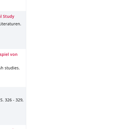
l Study
iteraturen
.
spiel von
ish studies
.
,
S. 326 - 329
,