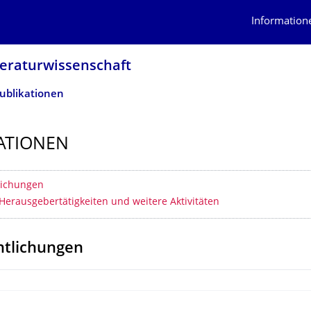
Information
teraturwissen­schaft
ublikationen
ATIONEN
erzeichnis
lichungen
Herausgebertätigkeiten und weitere Aktivitäten
ntlichungen