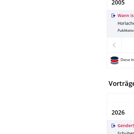
2005
Wann is
Horlache
Publikatio
zurück
Diese I
Vorträge
2026
GenderS
Schuhen,