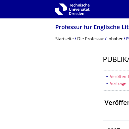
Zur Hauptnavigation springen
Zur Suche springen
Zum Inhalt springen
Professur für Englische Li
Breadcrumb-Menü
Startseite
Die Professur
Inhaber
P
PUBLIK
Inhaltsv
Veröffent
Vorträge, 
Veröffe