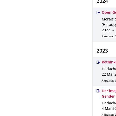
2024
Open Ge
Morais d
(Herausg
2022 → 
Aktivität:
2023
Rethinki
Horlache
22 Mai 
Aktivität:
Der ima
Gender
Horlache
4 Mai 2
Aktivität: