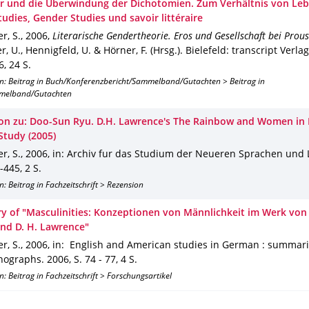
ur und die Überwindung der Dichotomien. Zum Verhältnis von Leb
udies, Gender Studies und savoir littéraire
r, S.
,
2006
,
Literarische Gendertheorie. Eros und Gesellschaft bei Prous
r, U., Hennigfeld, U. & Hörner, F. (Hrsg.).
Bielefeld
: transcript Verlag
6
,
24 S.
on: Beitrag in Buch/Konferenzbericht/Sammelband/Gutachten > Beitrag in
melband/Gutachten
on zu: Doo-Sun Ryu. D.H. Lawrence's The Rainbow and Women in 
 Study (2005)
r, S.
,
2006
,
in: Archiv fur das Studium der Neueren Sprachen und 
4-445
,
2 S.
n: Beitrag in Fachzeitschrift > Rezension
 of "Masculinities: Konzeptionen von Männlichkeit im Werk vo
nd D. H. Lawrence"
r, S.
,
2006
,
in: English and American studies in German : summari
nographs
.
2006
,
S. 74 - 77
,
4 S.
n: Beitrag in Fachzeitschrift > Forschungsartikel