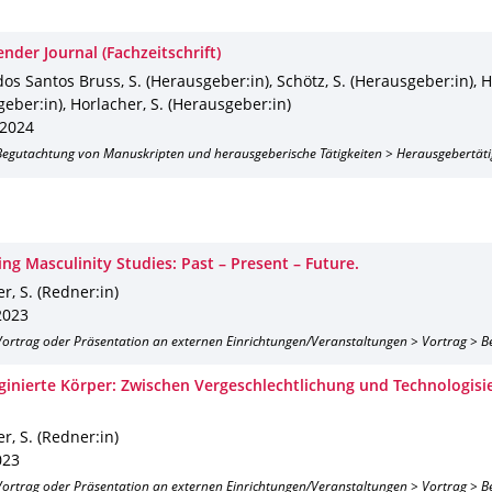
nder Journal (Fachzeitschrift)
os Santos Bruss, S. (Herausgeber:in), Schötz, S. (Herausgeber:in), H
eber:in), Horlacher, S. (Herausgeber:in)
2024
 Begutachtung von Manuskripten und herausgeberische Tätigkeiten > Herausgebertäti
ng Masculinity Studies: Past – Present – Future.
r, S. (Redner:in)
2023
 Vortrag oder Präsentation an externen Einrichtungen/Veranstaltungen > Vortrag > B
ginierte Körper: Zwischen Vergeschlechtlichung und Technologisi
r, S. (Redner:in)
023
 Vortrag oder Präsentation an externen Einrichtungen/Veranstaltungen > Vortrag > B