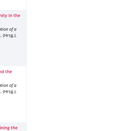
ity in the
tion of a
 (Hrsg.).
nd the
tion of a
 (Hrsg.).
ining the