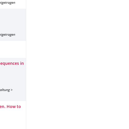
eigetragen
eigetragen
nsequences in
taltung >
den. How to