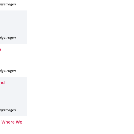
eigetragen
eigetragen
o
eigetragen
and
eigetragen
nd Where We