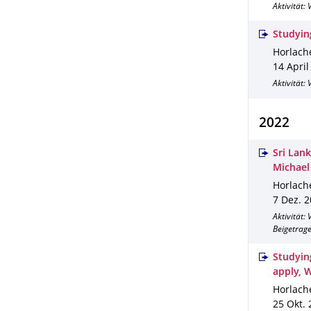
Aktivität:
Studyin
Horlache
14 April
Aktivität:
2022
Sri Lank
Michael
Horlache
7 Dez. 
Aktivität:
Beigetrag
Studyin
apply, 
Horlache
25 Okt.