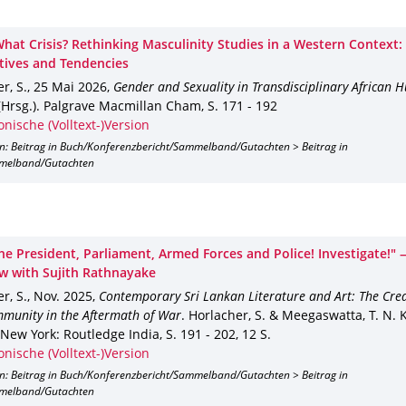
 What Crisis? Rethinking Masculinity Studies in a Western Context
tives and Tendencies
r, S.
,
25 Mai 2026
,
Gender and Sexuality in Transdisciplinary African 
(Hrsg.).
Palgrave Macmillan Cham
,
S. 171 - 192
onische (Volltext-)Version
on: Beitrag in Buch/Konferenzbericht/Sammelband/Gutachten > Beitrag in
melband/Gutachten
the President, Parliament, Armed Forces and Police! Investigate!"
ew with Sujith Rathnayake
r, S.
,
Nov. 2025
,
Contemporary Sri Lankan Literature and Art: The Crea
munity in the Aftermath of War
.
Horlacher, S. & Meegaswatta, T. N. K.
New York
: Routledge India
,
S. 191 - 202
,
12 S.
onische (Volltext-)Version
on: Beitrag in Buch/Konferenzbericht/Sammelband/Gutachten > Beitrag in
melband/Gutachten