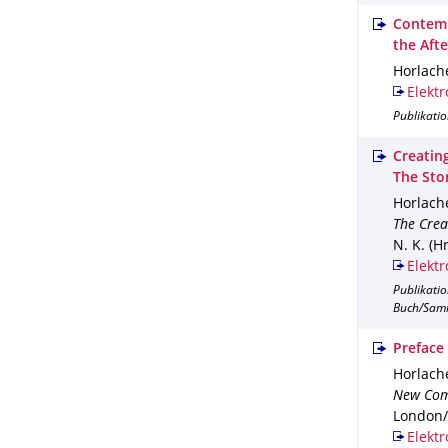
Contemp
the Aft
Horlache
Elektr
Publikati
Creatin
The Stor
Horlache
The Crea
N. K. (Hr
Elektr
Publikati
Buch/Sam
Preface
Horlache
New Com
London/
Elektr