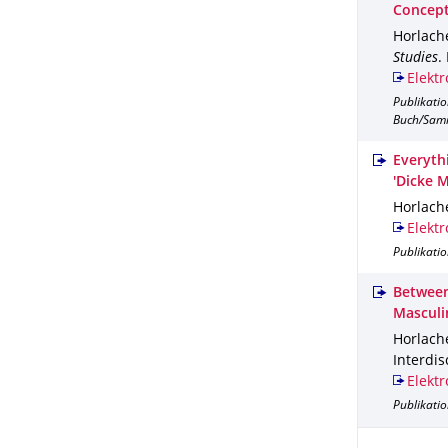
Concept
Horlache
Studies
.
Elektr
Publikati
Buch/Sam
Everyth
'Dicke 
Horlache
Elektr
Publikatio
Between
Masculi
Horlache
Interdis
Elektr
Publikatio