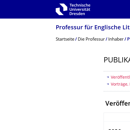
Zur Hauptnavigation springen
Zur Suche springen
Zum Inhalt springen
Professur für Englische Li
Breadcrumb-Menü
Startseite
Die Professur
Inhaber
P
PUBLIK
Inhaltsv
Veröffent
Vorträge, 
Veröffe