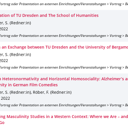
 Vortrag oder Präsentation an externen Einrichtungen/Veranstaltungen > Vortrag > B
ation of TU Dresden and The School of Humanities
r, S. (Redner:in)
 2022
 Vortrag oder Präsentation an externen Einrichtungen/Veranstaltungen > Vortrag > B
 an Exchange between TU Dresden and the University of Bergam
r, S. (Redner:in)
 2022
 Vortrag oder Präsentation an externen Einrichtungen/Veranstaltungen > Vortrag > B
 Heteronormativity and Horizontal Homosociality: Alzheimer’s 
nity in German Film Comedies
r, S. (Redner:in), Röber, F. (Redner:in)
. 2022
 Vortrag oder Präsentation an externen Einrichtungen/Veranstaltungen > Vortrag > B
ing Masculinity Studies in a Western Context: Where we Are – a
 Go