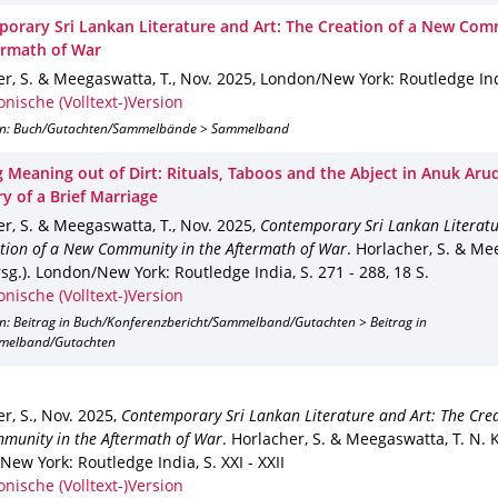
orary Sri Lankan Literature and Art: The Creation of a New Com
ermath of War
r, S. & Meegaswatta, T.
,
Nov. 2025
,
London/New York
: Routledge In
onische (Volltext-)Version
on: Buch/Gutachten/Sammelbände > Sammelband
g Meaning out of Dirt: Rituals, Taboos and the Abject in Anuk Ar
y of a Brief Marriage
r, S. & Meegaswatta, T.
,
Nov. 2025
,
Contemporary Sri Lankan Literatu
tion of a New Community in the Aftermath of War
.
Horlacher, S. & Me
sg.).
London/New York
: Routledge India
,
S. 271 - 288
,
18 S.
onische (Volltext-)Version
on: Beitrag in Buch/Konferenzbericht/Sammelband/Gutachten > Beitrag in
melband/Gutachten
r, S.
,
Nov. 2025
,
Contemporary Sri Lankan Literature and Art: The Crea
munity in the Aftermath of War
.
Horlacher, S. & Meegaswatta, T. N. K.
New York
: Routledge India
,
S. XXI - XXII
onische (Volltext-)Version