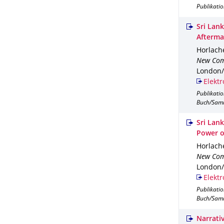
Publikati
Sri Lan
Afterma
Horlache
New Com
London/
Elektr
Publikati
Buch/Sam
Sri Lan
Power o
Horlache
New Com
London/
Elektr
Publikati
Buch/Sam
Narrati