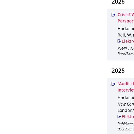
2026
Crisis?
Perspec
Horlache
Raji, W. 
Elektr
Publikati
Buch/Sam
2025
"Audit 
Intervi
Horlache
New Com
London/
Elektr
Publikati
Buch/Sam