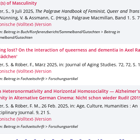
(s) of Masculinity
r, S.
,
9 Juli 2025
,
The Palgrave Handbook of Feminist, Queer and Trans
Nünning, V. & Assmann, C. (Hrsg.).
Palgrave Macmillan
,
Band 1
.
S. 7
onische (Volltext-)Version
on: Beitrag in Buch/Konferenzbericht/Sammelband/Gutachten > Beitrag in
melband/Gutachten
ing lost? On the interaction of queerness and dementia in Axel Ra
Mädchen'
r, S. & Röber, F.
,
März 2025
,
in: Journal of Aging Studies
.
72
,
72
,
S. 1
onische (Volltext-)Version
n: Beitrag in Fachzeitschrift > Forschungsartikel
 Heteronormativity and Horizontal Homosociality — Alzheimer’
nity in Alternative German Cinema: Nicht schon wieder Rudi! (201
r, S. & Röber, F. M.
,
26 Feb. 2025
,
in: Age, Culture, Humanities : An
ciplinary Journal
.
9
,
21 S.
onische (Volltext-)Version
n: Beitrag in Fachzeitschrift > Forschungsartikel