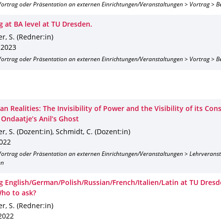
 Vortrag oder Präsentation an externen Einrichtungen/Veranstaltungen > Vortrag > B
g at BA level at TU Dresden.
r, S. (Redner:in)
 2023
 Vortrag oder Präsentation an externen Einrichtungen/Veranstaltungen > Vortrag > B
an Realities: The Invisibility of Power and the Visibility of its Co
 Ondaatje’s Anil’s Ghost
r, S. (Dozent:in), Schmidt, C. (Dozent:in)
2022
 Vortrag oder Präsentation an externen Einrichtungen/Veranstaltungen > Lehrverans
en
g English/German/Polish/Russian/French/Italien/Latin at TU Dres
Who to ask?
r, S. (Redner:in)
 2022