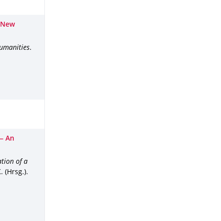
: New
Humanities
.
 — An
tion of a
 (Hrsg.).