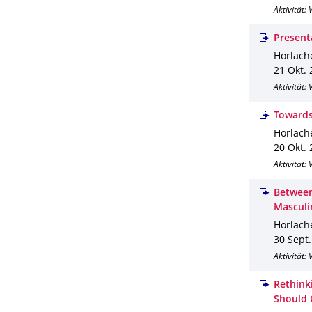
Aktivität:
Present
Horlache
21 Okt.
Aktivität:
Towards
Horlache
20 Okt.
Aktivität:
Between
Masculi
Horlache
30 Sept
Aktivität:
Rethink
Should