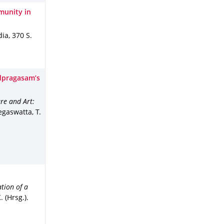
munity in
dia
,
370 S.
udpragasam’s
re and Art:
egaswatta, T.
tion of a
 (Hrsg.).