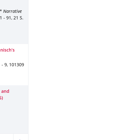
* Narrative
1 - 91
,
21 S.
nisch’s
 - 9
,
101309
s and
5)