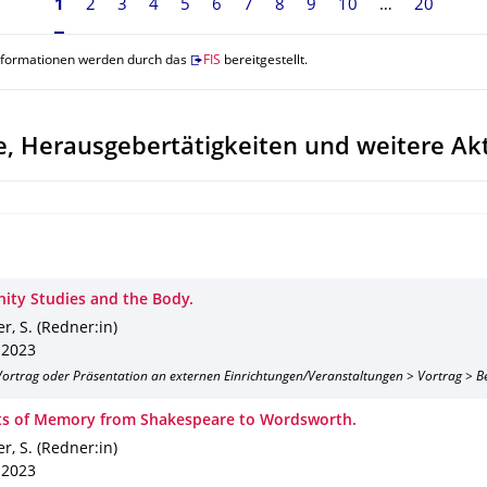
Seite 1, aktuell ausgewählt
1
2
3
4
5
6
7
8
9
10
20
nformationen werden durch das
FIS
bereitgestellt.
, Herausgebertätigkeiten und weitere Akt
nity Studies and the Body.
r, S. (Redner:in)
 2023
 Vortrag oder Präsentation an externen Einrichtungen/Veranstaltungen > Vortrag > B
s of Memory from Shakespeare to Wordsworth.
r, S. (Redner:in)
 2023