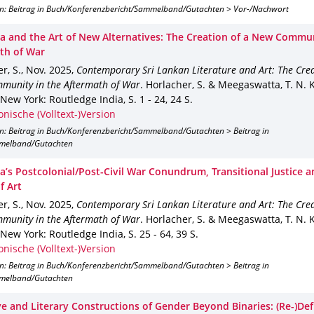
on: Beitrag in Buch/Konferenzbericht/Sammelband/Gutachten > Vor-/Nachwort
ka and the Art of New Alternatives: The Creation of a New Commun
th of War
r, S.
,
Nov. 2025
,
Contemporary Sri Lankan Literature and Art: The Crea
munity in the Aftermath of War
.
Horlacher, S. & Meegaswatta, T. N. K.
New York
: Routledge India
,
S. 1 - 24
,
24 S.
onische (Volltext-)Version
on: Beitrag in Buch/Konferenzbericht/Sammelband/Gutachten > Beitrag in
melband/Gutachten
ka’s Postcolonial/Post-Civil War Conundrum, Transitional Justice a
f Art
r, S.
,
Nov. 2025
,
Contemporary Sri Lankan Literature and Art: The Crea
munity in the Aftermath of War
.
Horlacher, S. & Meegaswatta, T. N. K.
New York
: Routledge India
,
S. 25 - 64
,
39 S.
onische (Volltext-)Version
on: Beitrag in Buch/Konferenzbericht/Sammelband/Gutachten > Beitrag in
melband/Gutachten
ve and Literary Constructions of Gender Beyond Binaries: (Re-)Def