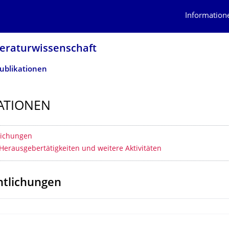
Information
teraturwissen­schaft
ublikationen
ATIONEN
erzeichnis
lichungen
Herausgebertätigkeiten und weitere Aktivitäten
ntlichungen