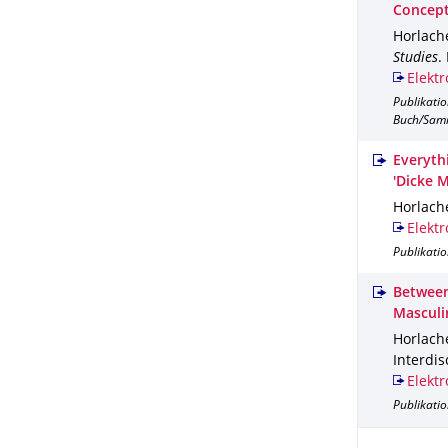
Concept
Horlache
Studies
.
Elektr
Publikati
Buch/Sam
Everyth
'Dicke 
Horlache
Elektr
Publikatio
Between
Masculi
Horlache
Interdis
Elektr
Publikatio