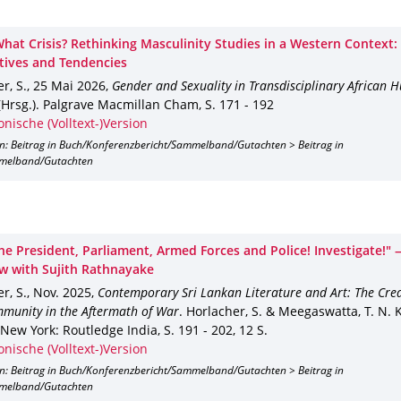
 What Crisis? Rethinking Masculinity Studies in a Western Context
tives and Tendencies
r, S.
,
25 Mai 2026
,
Gender and Sexuality in Transdisciplinary African 
(Hrsg.).
Palgrave Macmillan Cham
,
S. 171 - 192
onische (Volltext-)Version
on: Beitrag in Buch/Konferenzbericht/Sammelband/Gutachten > Beitrag in
melband/Gutachten
the President, Parliament, Armed Forces and Police! Investigate!"
ew with Sujith Rathnayake
r, S.
,
Nov. 2025
,
Contemporary Sri Lankan Literature and Art: The Crea
munity in the Aftermath of War
.
Horlacher, S. & Meegaswatta, T. N. K.
New York
: Routledge India
,
S. 191 - 202
,
12 S.
onische (Volltext-)Version
on: Beitrag in Buch/Konferenzbericht/Sammelband/Gutachten > Beitrag in
melband/Gutachten