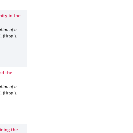
ity in the
tion of a
 (Hrsg.).
nd the
tion of a
 (Hrsg.).
ining the