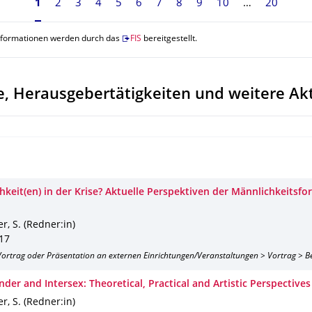
Seite 1, aktuell ausgewählt
1
2
3
4
5
6
7
8
9
10
20
nformationen werden durch das
FIS
bereitgestellt.
, Herausgebertätigkeiten und weitere Akt
hkeit(en) in der Krise? Aktuelle Perspektiven der Männlichkeitsf
r, S. (Redner:in)
017
 Vortrag oder Präsentation an externen Einrichtungen/Veranstaltungen > Vortrag > B
der and Intersex: Theoretical, Practical and Artistic Perspectives
r, S. (Redner:in)