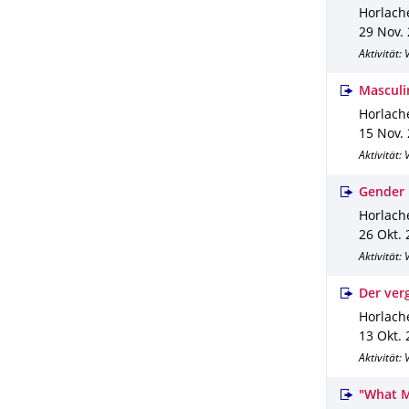
Horlache
29 Nov.
Aktivität:
Masculi
Horlache
15 Nov.
Aktivität:
Gender 
Horlache
26 Okt.
Aktivität:
Der ver
Horlache
13 Okt.
Aktivität:
"What M