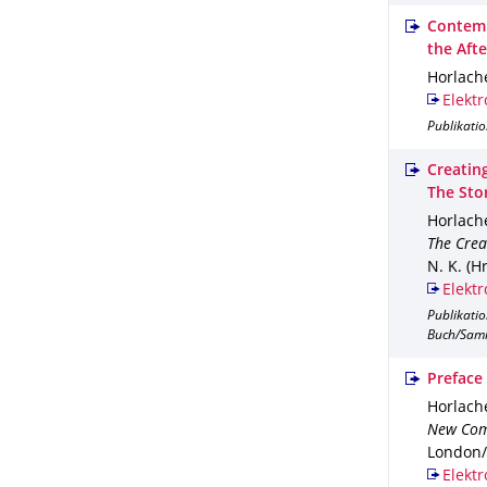
Contemp
the Aft
Horlache
Elektr
Publikati
Creatin
The Stor
Horlache
The Crea
N. K. (Hr
Elektr
Publikati
Buch/Sam
Preface
Horlache
New Com
London/
Elektr