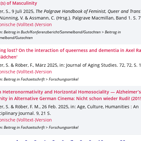
(s) of Masculinity
r, S.
,
9 Juli 2025
,
The Palgrave Handbook of Feminist, Queer and Trans
Nünning, V. & Assmann, C. (Hrsg.).
Palgrave Macmillan
,
Band 1
.
S. 7
onische (Volltext-)Version
on: Beitrag in Buch/Konferenzbericht/Sammelband/Gutachten > Beitrag in
melband/Gutachten
ing lost? On the interaction of queerness and dementia in Axel Ra
Mädchen'
r, S. & Röber, F.
,
März 2025
,
in: Journal of Aging Studies
.
72
,
72
,
S. 1
onische (Volltext-)Version
n: Beitrag in Fachzeitschrift > Forschungsartikel
 Heteronormativity and Horizontal Homosociality — Alzheimer’
nity in Alternative German Cinema: Nicht schon wieder Rudi! (201
r, S. & Röber, F. M.
,
26 Feb. 2025
,
in: Age, Culture, Humanities : An
ciplinary Journal
.
9
,
21 S.
onische (Volltext-)Version
n: Beitrag in Fachzeitschrift > Forschungsartikel