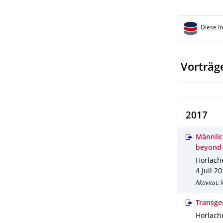
Diese I
Vorträge
2017
Männlic
beyond
Horlache
4 Juli 2
Aktivität:
Transgen
Horlache