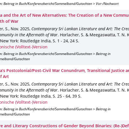
on: Beitrag in Buch/Konferenzbericht/Sammelband/Gutachten > Vor-/Nachwort
ka and the Art of New Alternatives: The Creation of a New Commun
th of War
r, S.
,
Nov. 2025
,
Contemporary Sri Lankan Literature and Art: The Crea
munity in the Aftermath of War
.
Horlacher, S. & Meegaswatta, T. N. K.
New York
: Routledge India
,
S. 1 - 24
,
24 S.
onische (Volltext-)Version
on: Beitrag in Buch/Konferenzbericht/Sammelband/Gutachten > Beitrag in
melband/Gutachten
ka’s Postcolonial/Post-Civil War Conundrum, Transitional Justice a
f Art
r, S.
,
Nov. 2025
,
Contemporary Sri Lankan Literature and Art: The Crea
munity in the Aftermath of War
.
Horlacher, S. & Meegaswatta, T. N. K.
New York
: Routledge India
,
S. 25 - 64
,
39 S.
onische (Volltext-)Version
on: Beitrag in Buch/Konferenzbericht/Sammelband/Gutachten > Beitrag in
melband/Gutachten
ve and Literary Constructions of Gender Beyond Binaries: (Re-)Def