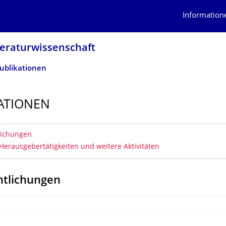
Information
teraturwissen­schaft
ublikationen
ATIONEN
erzeichnis
lichungen
Herausgebertätigkeiten und weitere Aktivitäten
ntlichungen