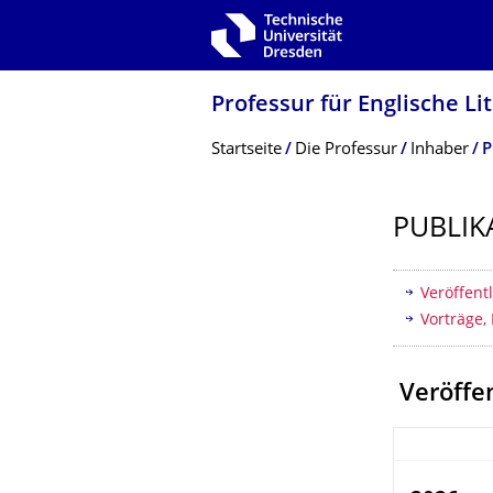
Zur Hauptnavigation springen
Zur Suche springen
Zum Inhalt springen
Professur für Englische Li
Breadcrumb-Menü
Startseite
Die Professur
Inhaber
P
PUBLIK
Inhaltsv
Veröffent
Vorträge, 
Veröffe