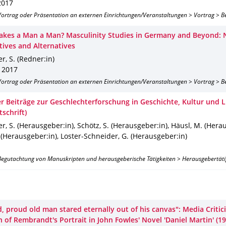
2017
 Vortrag oder Präsentation an externen Einrichtungen/Veranstaltungen > Vortrag > B
kes a Man a Man? Masculinity Studies in Germany and Beyond:
tives and Alternatives
r, S. (Redner:in)
 2017
 Vortrag oder Präsentation an externen Einrichtungen/Veranstaltungen > Vortrag > B
r Beiträge zur Geschlechterforschung in Geschichte, Kultur und L
tschrift)
r, S. (Herausgeber:in), Schötz, S. (Herausgeber:in), Häusl, M. (Hera
 (Herausgeber:in), Loster-Schneider, G. (Herausgeber:in)
 Begutachtung von Manuskripten und herausgeberische Tätigkeiten > Herausgebertäti
d, proud old man stared eternally out of his canvas": Media Criti
 of Rembrandt's Portrait in John Fowles' Novel 'Daniel Martin' (19