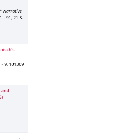
* Narrative
1 - 91
,
21 S.
nisch’s
 - 9
,
101309
s and
5)