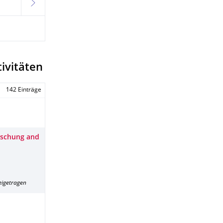
weiter
ivitäten
142 Einträge
orschung and
eigetragen