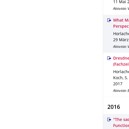
11 Mai 
Aktivität:
What Ma
Perspec
Horlache
29 März
Aktivität:
Dresdne
(Fachzei
Horlache
Koch, S.
2017
Aktivität:
2016
"The sa
Function