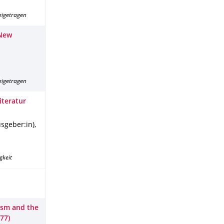
eigetragen
 New
eigetragen
iteratur
usgeber:in),
gkeit
cism and the
77)