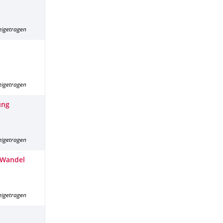
eigetragen
eigetragen
ung
eigetragen
m Wandel
eigetragen