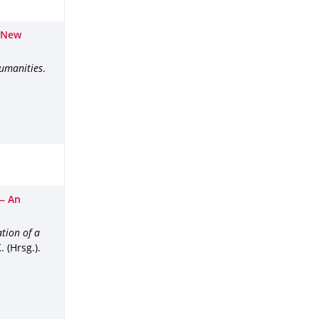
: New
Humanities
.
 — An
tion of a
 (Hrsg.).