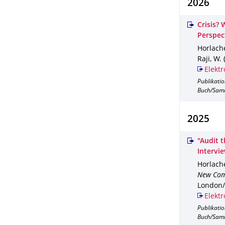
2026
Crisis?
Perspec
Horlache
Raji, W. 
Elektr
Publikati
Buch/Sam
2025
"Audit 
Intervi
Horlache
New Com
London/
Elektr
Publikati
Buch/Sam