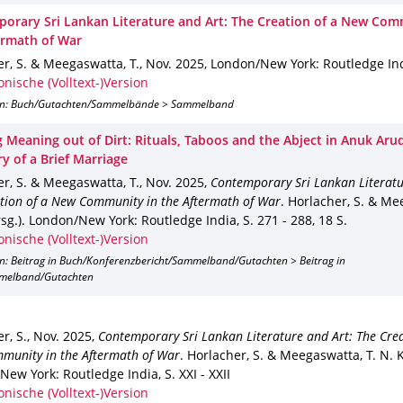
orary Sri Lankan Literature and Art: The Creation of a New Com
ermath of War
r, S. & Meegaswatta, T.
,
Nov. 2025
,
London/New York
: Routledge In
onische (Volltext-)Version
on: Buch/Gutachten/Sammelbände > Sammelband
g Meaning out of Dirt: Rituals, Taboos and the Abject in Anuk Ar
y of a Brief Marriage
r, S. & Meegaswatta, T.
,
Nov. 2025
,
Contemporary Sri Lankan Literatu
tion of a New Community in the Aftermath of War
.
Horlacher, S. & Me
sg.).
London/New York
: Routledge India
,
S. 271 - 288
,
18 S.
onische (Volltext-)Version
on: Beitrag in Buch/Konferenzbericht/Sammelband/Gutachten > Beitrag in
melband/Gutachten
r, S.
,
Nov. 2025
,
Contemporary Sri Lankan Literature and Art: The Crea
munity in the Aftermath of War
.
Horlacher, S. & Meegaswatta, T. N. K.
New York
: Routledge India
,
S. XXI - XXII
onische (Volltext-)Version