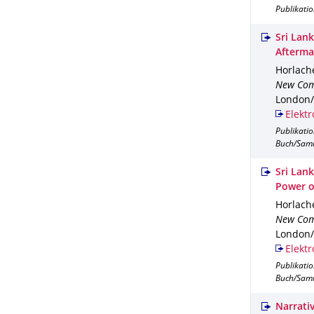
Publikati
Sri Lan
Afterma
Horlache
New Com
London/
Elektr
Publikati
Buch/Sam
Sri Lan
Power o
Horlache
New Com
London/
Elektr
Publikati
Buch/Sam
Narrati