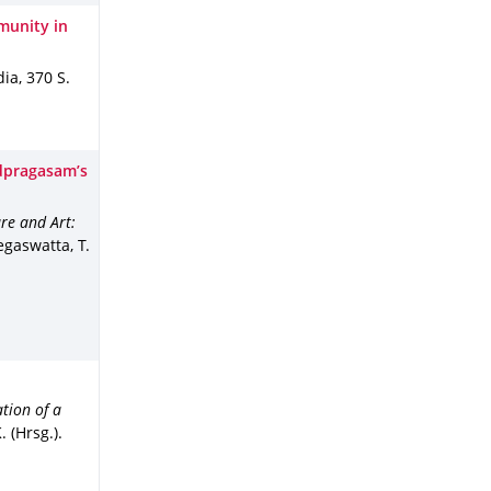
munity in
dia
,
370 S.
udpragasam’s
re and Art:
egaswatta, T.
tion of a
 (Hrsg.).