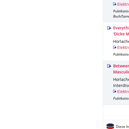
Elektr
Publikati
Buch/Sam
Everyth
'Dicke 
Horlache
Elektr
Publikatio
Between
Masculi
Horlache
Interdis
Elektr
Publikatio
Diese I