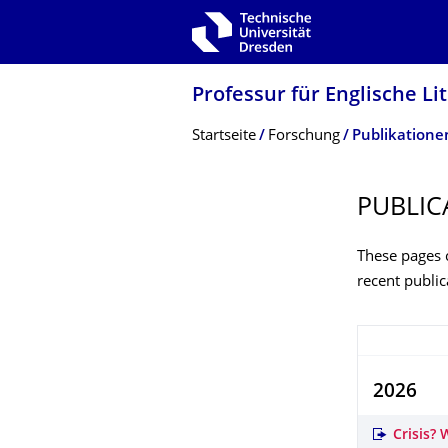
Zur Hauptnavigation springen
Zur Suche springen
Zum Inhalt springen
Professur für Englische Li
Breadcrumb-Menü
Startseite
Forschung
Publikatione
PUBLIC
These pages c
recent public
2026
Crisis?