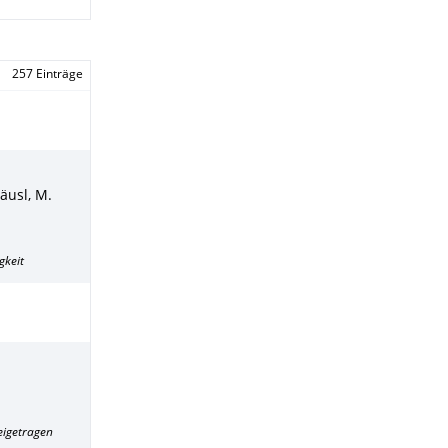
257 Einträge
äusl, M.
gkeit
eigetragen