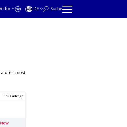
en für
DE
Suche
ratures' most
352 Einträge
: New