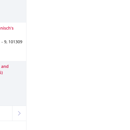
nisch’s
 - 9
,
101309
s and
5)
weiter