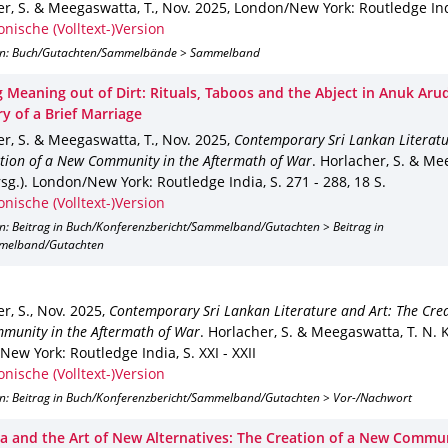
r, S. & Meegaswatta, T.
,
Nov. 2025
,
London/New York
: Routledge In
onische (Volltext-)Version
on: Buch/Gutachten/Sammelbände > Sammelband
g Meaning out of Dirt: Rituals, Taboos and the Abject in Anuk Ar
y of a Brief Marriage
r, S. & Meegaswatta, T.
,
Nov. 2025
,
Contemporary Sri Lankan Literatu
tion of a New Community in the Aftermath of War
.
Horlacher, S. & Me
sg.).
London/New York
: Routledge India
,
S. 271 - 288
,
18 S.
onische (Volltext-)Version
on: Beitrag in Buch/Konferenzbericht/Sammelband/Gutachten > Beitrag in
melband/Gutachten
r, S.
,
Nov. 2025
,
Contemporary Sri Lankan Literature and Art: The Crea
munity in the Aftermath of War
.
Horlacher, S. & Meegaswatta, T. N. K.
New York
: Routledge India
,
S. XXI - XXII
onische (Volltext-)Version
on: Beitrag in Buch/Konferenzbericht/Sammelband/Gutachten > Vor-/Nachwort
ka and the Art of New Alternatives: The Creation of a New Commun