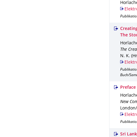
Horlache
Elektr
Publikati
Creatin
The Stor
Horlache
The Crea
N. K. (Hr
Elektr
Publikati
Buch/Sam
Preface
Horlache
New Com
London/
Elektr
Publikati
Sri Lan