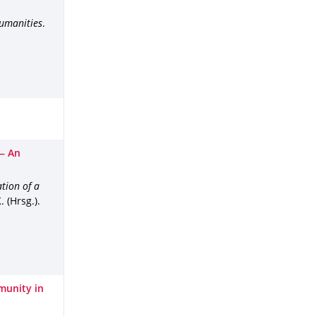
Humanities
.
 — An
tion of a
 (Hrsg.).
munity in