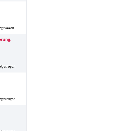
ingeladen
erung.
eigetragen
eigetragen