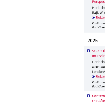
Perspec
Horlache
Raji, W. 
Elektr
Publikati
Buch/Sam
2025
"Audit 
Intervi
Horlache
New Com
London/
Elektr
Publikati
Buch/Sam
Contemp
the Aft