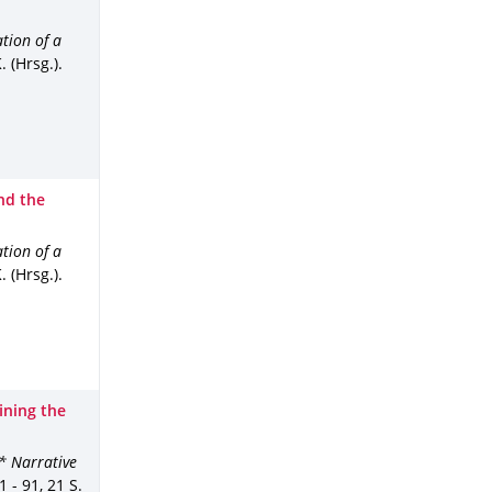
tion of a
 (Hrsg.).
nd the
tion of a
 (Hrsg.).
ining the
* Narrative
1 - 91
,
21 S.