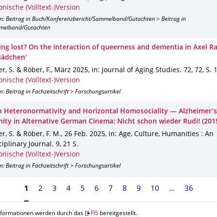
onische (Volltext-)Version
on: Beitrag in Buch/Konferenzbericht/Sammelband/Gutachten > Beitrag in
melband/Gutachten
ing lost? On the interaction of queerness and dementia in Axel Ra
Mädchen'
r, S. & Röber, F.
,
März 2025
,
in: Journal of Aging Studies
.
72
,
72
,
S. 1
onische (Volltext-)Version
n: Beitrag in Fachzeitschrift > Forschungsartikel
 Heteronormativity and Horizontal Homosociality — Alzheimer’
nity in Alternative German Cinema: Nicht schon wieder Rudi! (201
r, S. & Röber, F. M.
,
26 Feb. 2025
,
in: Age, Culture, Humanities : An
ciplinary Journal
.
9
,
21 S.
onische (Volltext-)Version
n: Beitrag in Fachzeitschrift > Forschungsartikel
Seite 1, aktuell ausgewählt
1
2
3
4
5
6
7
8
9
10
36
nformationen werden durch das
FIS
bereitgestellt.