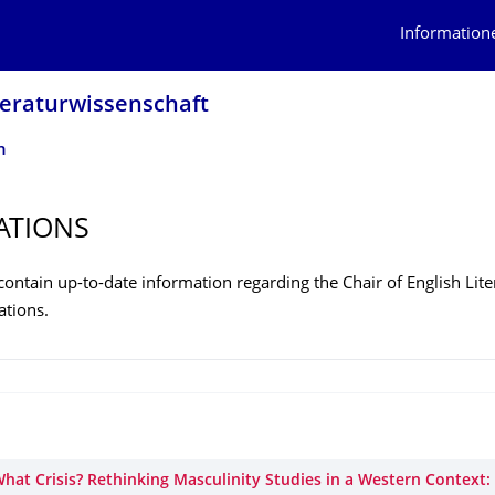
Information
teraturwissen­schaft
n
ATIONS
ontain up-to-date information regarding the Chair of English Lite
ations.
 What Crisis? Rethinking Masculinity Studies in a Western Context