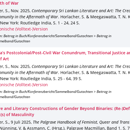
th of War
r, S.
,
Nov. 2025
,
Contemporary Sri Lankan Literature and Art: The Crea
munity in the Aftermath of War
.
Horlacher, S. & Meegaswatta, T. N. K.
New York
: Routledge India
,
S. 1 - 24
,
24 S.
onische (Volltext-)Version
on: Beitrag in Buch/Konferenzbericht/Sammelband/Gutachten > Beitrag in
melband/Gutachten
ka’s Postcolonial/Post-Civil War Conundrum, Transitional Justice a
f Art
r, S.
,
Nov. 2025
,
Contemporary Sri Lankan Literature and Art: The Crea
munity in the Aftermath of War
.
Horlacher, S. & Meegaswatta, T. N. K.
New York
: Routledge India
,
S. 25 - 64
,
39 S.
onische (Volltext-)Version
on: Beitrag in Buch/Konferenzbericht/Sammelband/Gutachten > Beitrag in
melband/Gutachten
ve and Literary Constructions of Gender Beyond Binaries: (Re-)Def
(s) of Masculinity
r, S.
,
9 Juli 2025
,
The Palgrave Handbook of Feminist, Queer and Trans
Nünning, V. & Assmann, C. (Hrsg.).
Palgrave Macmillan
,
Band 1
.
S. 7