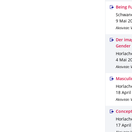
Being F
Schwane
9 Mai 2
Aktivität:
Der ima
Gender
Horlache
4 Mai 2
Aktivität:
Masculi
Horlache
18 April
Aktivität:
Concept
Horlache
17 April