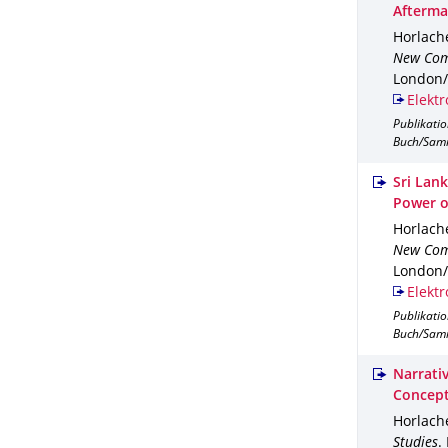
Afterma
Horlache
New Com
London/
Elektr
Publikati
Buch/Sam
Sri Lan
Power o
Horlache
New Com
London/
Elektr
Publikati
Buch/Sam
Narrati
Concept
Horlache
Studies
.