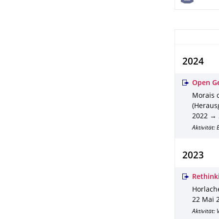
2024
Open Ge
Morais d
(Herausg
2022 → 
Aktivität:
2023
Rethinki
Horlache
22 Mai 
Aktivität: