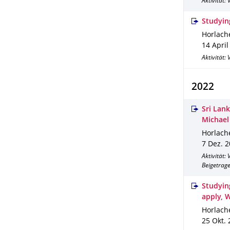
Aktivität:
Studyin
Horlache
14 April
Aktivität:
2022
Sri Lank
Michael
Horlache
7 Dez. 
Aktivität:
Beigetrag
Studyin
apply, 
Horlache
25 Okt.