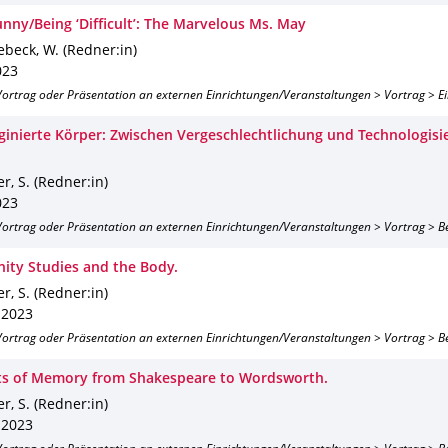
unny/Being ‘Difficult’: The Marvelous Ms. May
beck, W. (Redner:in)
023
 Vortrag oder Präsentation an externen Einrichtungen/Veranstaltungen > Vortrag > E
ginierte Körper: Zwischen Vergeschlechtlichung und Technologisi
r, S. (Redner:in)
023
 Vortrag oder Präsentation an externen Einrichtungen/Veranstaltungen > Vortrag > B
nity Studies and the Body.
r, S. (Redner:in)
 2023
 Vortrag oder Präsentation an externen Einrichtungen/Veranstaltungen > Vortrag > B
s of Memory from Shakespeare to Wordsworth.
r, S. (Redner:in)
 2023