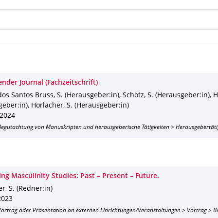
nder Journal (Fachzeitschrift)
os Santos Bruss, S. (Herausgeber:in), Schötz, S. (Herausgeber:in), H
eber:in), Horlacher, S. (Herausgeber:in)
2024
 Begutachtung von Manuskripten und herausgeberische Tätigkeiten > Herausgebertäti
ng Masculinity Studies: Past – Present – Future.
r, S. (Redner:in)
2023
 Vortrag oder Präsentation an externen Einrichtungen/Veranstaltungen > Vortrag > B