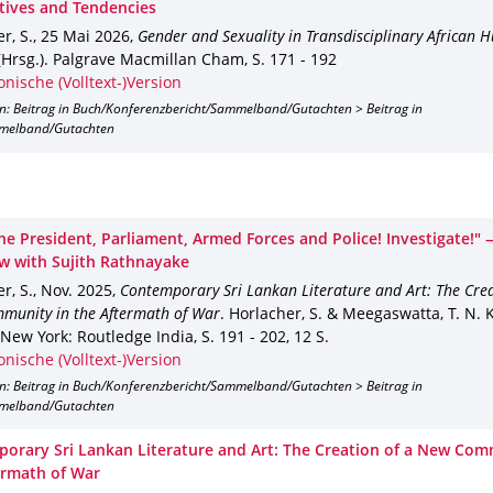
tives and Tendencies
r, S.
,
25 Mai 2026
,
Gender and Sexuality in Transdisciplinary African 
(Hrsg.).
Palgrave Macmillan Cham
,
S. 171 - 192
onische (Volltext-)Version
on: Beitrag in Buch/Konferenzbericht/Sammelband/Gutachten > Beitrag in
melband/Gutachten
the President, Parliament, Armed Forces and Police! Investigate!"
ew with Sujith Rathnayake
r, S.
,
Nov. 2025
,
Contemporary Sri Lankan Literature and Art: The Crea
munity in the Aftermath of War
.
Horlacher, S. & Meegaswatta, T. N. K.
New York
: Routledge India
,
S. 191 - 202
,
12 S.
onische (Volltext-)Version
on: Beitrag in Buch/Konferenzbericht/Sammelband/Gutachten > Beitrag in
melband/Gutachten
orary Sri Lankan Literature and Art: The Creation of a New Com
ermath of War