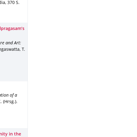
dia
,
370 S.
udpragasam’s
re and Art:
egaswatta, T.
tion of a
 (Hrsg.).
ity in the