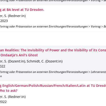
 Vortrag oder Präsentation an externen Einrichtungen/Veranstaltungen > Vortrag > B
g at BA level at TU Dresden.
r, S. (Redner:in)
 2023
 Vortrag oder Präsentation an externen Einrichtungen/Veranstaltungen > Vortrag > B
an Realities: The Invisibility of Power and the Visibility of its Co
 Ondaatje’s Anil’s Ghost
r, S. (Dozent:in), Schmidt, C. (Dozent:in)
2022
 Vortrag oder Präsentation an externen Einrichtungen/Veranstaltungen > Lehrverans
en
g English/German/Polish/Russian/French/Italien/Latin at TU Dres
Who to ask?
r, S. (Redner:in)
 2022