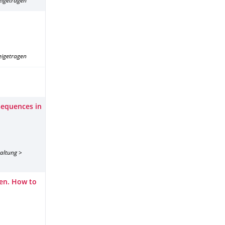
eigetragen
eigetragen
nsequences in
taltung >
den. How to