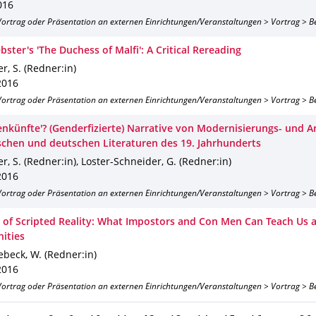
016
 Vortrag oder Präsentation an externen Einrichtungen/Veranstaltungen > Vortrag > B
ster's 'The Duchess of Malfi': A Critical Rereading
r, S. (Redner:in)
2016
 Vortrag oder Präsentation an externen Einrichtungen/Veranstaltungen > Vortrag > B
enkünfte'? (Genderfizierte) Narrative von Modernisierungs- und A
ischen und deutschen Literaturen des 19. Jahrhunderts
r, S. (Redner:in), Loster-Schneider, G. (Redner:in)
2016
 Vortrag oder Präsentation an externen Einrichtungen/Veranstaltungen > Vortrag > B
 of Scripted Reality: What Impostors and Con Men Can Teach Us 
nities
beck, W. (Redner:in)
2016
 Vortrag oder Präsentation an externen Einrichtungen/Veranstaltungen > Vortrag > B