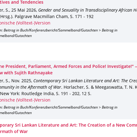
tives and Tendencies
r, S.
,
25 Mai 2026
,
Gender and Sexuality in Transdisciplinary African 
(Hrsg.).
Palgrave Macmillan Cham
,
S. 171 - 192
onische (Volltext-)Version
on: Beitrag in Buch/Konferenzbericht/Sammelband/Gutachten > Beitrag in
melband/Gutachten
the President, Parliament, Armed Forces and Police! Investigate!"
ew with Sujith Rathnayake
r, S.
,
Nov. 2025
,
Contemporary Sri Lankan Literature and Art: The Crea
munity in the Aftermath of War
.
Horlacher, S. & Meegaswatta, T. N. K.
New York
: Routledge India
,
S. 191 - 202
,
12 S.
onische (Volltext-)Version
on: Beitrag in Buch/Konferenzbericht/Sammelband/Gutachten > Beitrag in
melband/Gutachten
orary Sri Lankan Literature and Art: The Creation of a New Com
ermath of War