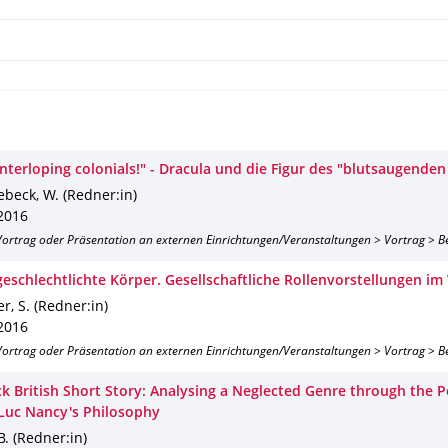
interloping colonials!" - Dracula und die Figur des "blutsaugende
beck, W. (Redner:in)
 2016
 Vortrag oder Präsentation an externen Einrichtungen/Veranstaltungen > Vortrag > B
geschlechtlichte Körper. Gesellschaftliche Rollenvorstellungen i
r, S. (Redner:in)
 2016
 Vortrag oder Präsentation an externen Einrichtungen/Veranstaltungen > Vortrag > B
ck British Short Story: Analysing a Neglected Genre through the P
-Luc Nancy's Philosophy
B. (Redner:in)