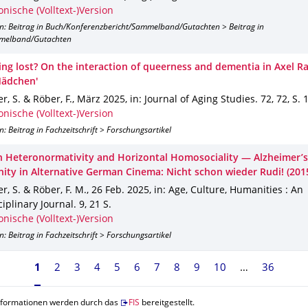
onische (Volltext-)Version
on: Beitrag in Buch/Konferenzbericht/Sammelband/Gutachten > Beitrag in
melband/Gutachten
ing lost? On the interaction of queerness and dementia in Axel Ra
Mädchen'
r, S. & Röber, F.
,
März 2025
,
in: Journal of Aging Studies
.
72
,
72
,
S. 1
onische (Volltext-)Version
n: Beitrag in Fachzeitschrift > Forschungsartikel
 Heteronormativity and Horizontal Homosociality — Alzheimer’
nity in Alternative German Cinema: Nicht schon wieder Rudi! (201
r, S. & Röber, F. M.
,
26 Feb. 2025
,
in: Age, Culture, Humanities : An
ciplinary Journal
.
9
,
21 S.
onische (Volltext-)Version
n: Beitrag in Fachzeitschrift > Forschungsartikel
Seite 1, aktuell ausgewählt
1
2
3
4
5
6
7
8
9
10
36
nformationen werden durch das
FIS
bereitgestellt.