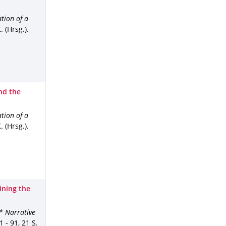
tion of a
 (Hrsg.).
nd the
tion of a
 (Hrsg.).
ining the
* Narrative
1 - 91
,
21 S.