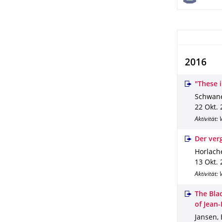
2016
"These 
Schwane
22 Okt.
Aktivität:
Der ver
Horlache
13 Okt.
Aktivität:
The Bla
of Jean
Jansen, 