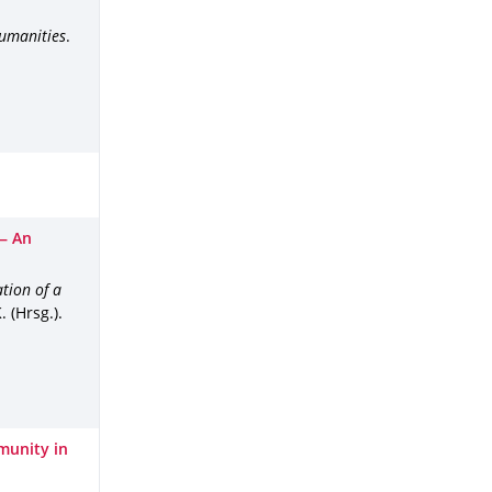
Humanities
.
 — An
tion of a
 (Hrsg.).
munity in