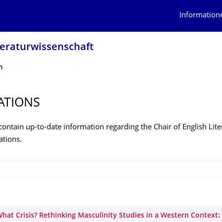
Information
teraturwissen­schaft
n
ATIONS
ontain up-to-date information regarding the Chair of English Lite
ations.
 What Crisis? Rethinking Masculinity Studies in a Western Context