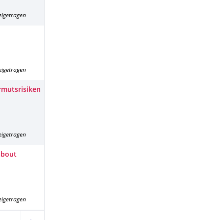
eigetragen
eigetragen
rmutsrisiken
eigetragen
about
eigetragen