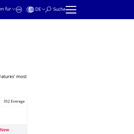
en für
DE
Suche
ratures' most
352 Einträge
: New