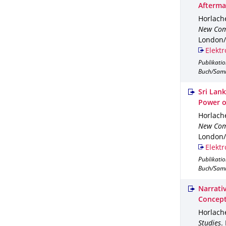
Afterma
Horlache
New Com
London/
Elektr
Publikati
Buch/Sam
Sri Lan
Power o
Horlache
New Com
London/
Elektr
Publikati
Buch/Sam
Narrati
Concept
Horlache
Studies
.