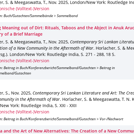
r, S. & Meegaswatta, T.
,
Nov. 2025
,
London/New York
: Routledge In
onische (Volltext-)Version
on: Buch/Gutachten/Sammelbände > Sammelband
g Meaning out of Dirt: Rituals, Taboos and the Abject in Anuk Ar
y of a Brief Marriage
r, S. & Meegaswatta, T.
,
Nov. 2025
,
Contemporary Sri Lankan Literatu
tion of a New Community in the Aftermath of War
.
Horlacher, S. & Me
sg.).
London/New York
: Routledge India
,
S. 271 - 288
,
18 S.
onische (Volltext-)Version
on: Beitrag in Buch/Konferenzbericht/Sammelband/Gutachten > Beitrag in
melband/Gutachten
r, S.
,
Nov. 2025
,
Contemporary Sri Lankan Literature and Art: The Crea
munity in the Aftermath of War
.
Horlacher, S. & Meegaswatta, T. N. K.
New York
: Routledge India
,
S. XXI - XXII
onische (Volltext-)Version
on: Beitrag in Buch/Konferenzbericht/Sammelband/Gutachten > Vor-/Nachwort
ka and the Art of New Alternatives: The Creation of a New Commun