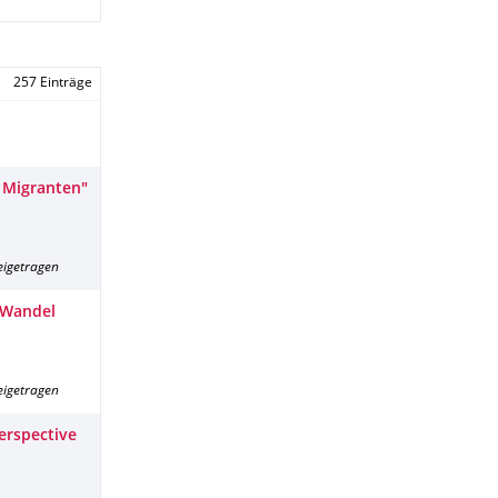
257 Einträge
n Migranten"
eigetragen
m Wandel
eigetragen
erspective