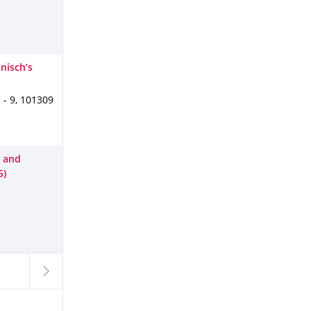
nisch’s
 - 9
,
101309
s and
5)
weiter