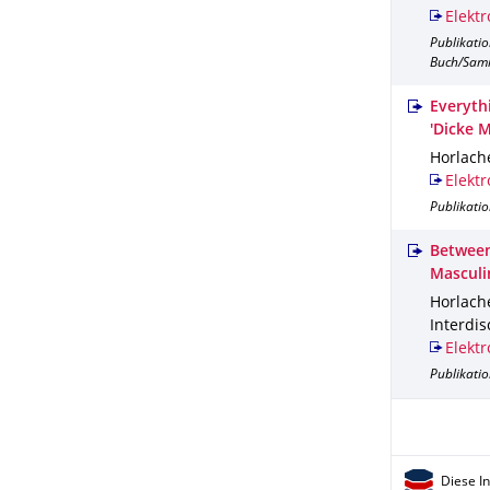
Elektr
Publikati
Buch/Sam
Everyth
'Dicke 
Horlache
Elektr
Publikatio
Between
Masculi
Horlache
Interdis
Elektr
Publikatio
Diese I