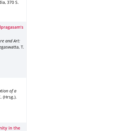
dia
,
370 S.
udpragasam’s
re and Art:
egaswatta, T.
tion of a
 (Hrsg.).
ity in the