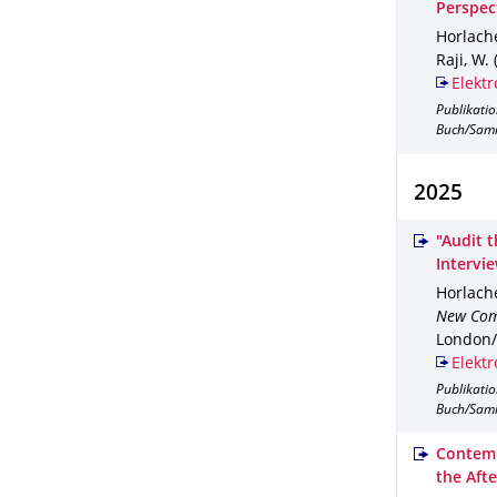
Perspec
Horlache
Raji, W. 
Elektr
Publikati
Buch/Sam
2025
"Audit 
Intervi
Horlache
New Com
London/
Elektr
Publikati
Buch/Sam
Contemp
the Aft