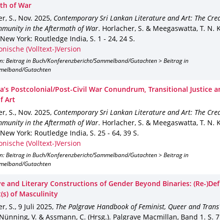
th of War
r, S.
,
Nov. 2025
,
Contemporary Sri Lankan Literature and Art: The Crea
munity in the Aftermath of War
.
Horlacher, S. & Meegaswatta, T. N. K.
New York
: Routledge India
,
S. 1 - 24
,
24 S.
onische (Volltext-)Version
on: Beitrag in Buch/Konferenzbericht/Sammelband/Gutachten > Beitrag in
melband/Gutachten
ka’s Postcolonial/Post-Civil War Conundrum, Transitional Justice a
f Art
r, S.
,
Nov. 2025
,
Contemporary Sri Lankan Literature and Art: The Crea
munity in the Aftermath of War
.
Horlacher, S. & Meegaswatta, T. N. K.
New York
: Routledge India
,
S. 25 - 64
,
39 S.
onische (Volltext-)Version
on: Beitrag in Buch/Konferenzbericht/Sammelband/Gutachten > Beitrag in
melband/Gutachten
ve and Literary Constructions of Gender Beyond Binaries: (Re-)Def
(s) of Masculinity
r, S.
,
9 Juli 2025
,
The Palgrave Handbook of Feminist, Queer and Trans
Nünning, V. & Assmann, C. (Hrsg.).
Palgrave Macmillan
,
Band 1
.
S. 7