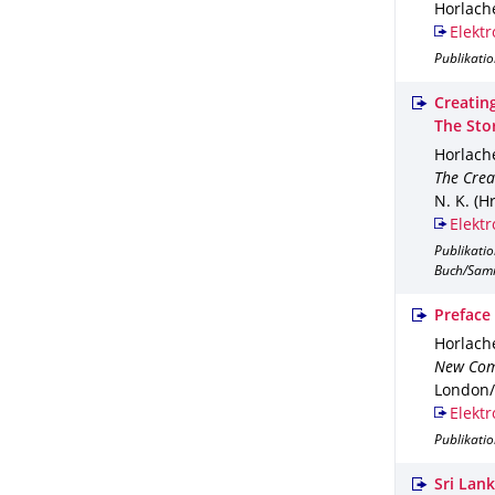
Horlache
Elektr
Publikati
Creatin
The Stor
Horlache
The Crea
N. K. (Hr
Elektr
Publikati
Buch/Sam
Preface
Horlache
New Com
London/
Elektr
Publikati
Sri Lan